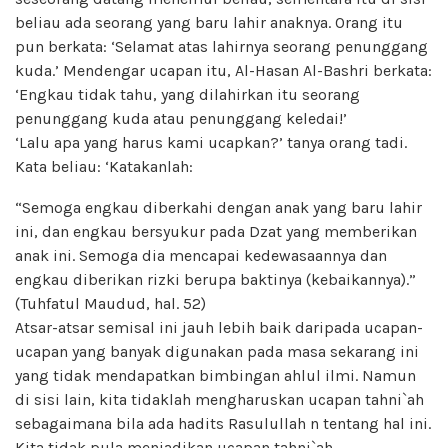
beliau ada seorang yang baru lahir anaknya. Orang itu
pun berkata: ‘Selamat atas lahirnya seorang penunggang
kuda.’ Mendengar ucapan itu, Al-Hasan Al-Bashri berkata:
‘Engkau tidak tahu, yang dilahirkan itu seorang
penunggang kuda atau penunggang keledai!’
‘Lalu apa yang harus kami ucapkan?’ tanya orang tadi.
Kata beliau: ‘Katakanlah:
“Semoga engkau diberkahi dengan anak yang baru lahir
ini, dan engkau bersyukur pada Dzat yang memberikan
anak ini. Semoga dia mencapai kedewasaannya dan
engkau diberikan rizki berupa baktinya (kebaikannya).”
(Tuhfatul Maudud, hal. 52)
Atsar-atsar semisal ini jauh lebih baik daripada ucapan-
ucapan yang banyak digunakan pada masa sekarang ini
yang tidak mendapatkan bimbingan ahlul ilmi. Namun
di sisi lain, kita tidaklah mengharuskan ucapan tahni`ah
sebagaimana bila ada hadits Rasulullah n tentang hal ini.
Kita tidak pula menjadikan ucapan tahni`ah