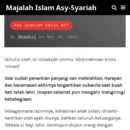
Majalah Islam Asy-Syariah
Asy Syariah Edisi 027
By
Redaksi
on
Nov 16, 2011
(ditulis oleh: Al-Ustadzah Ummu ‘Abdirrahman bintu
‘Imran)
Usai sudah penantian panjang nan melelahkan. Harapan
dan kecemasan akhirnya tergantikan sukacita saat buah
hati telah lahir. Ucapan selamat pun mengalir mengiringi
kebahagiaan.
Sebagaimana lazimnya, kehadiran anak selalu dinanti-
nantikan oleh ayah ibunya, bahkan seluruh keluarganya.
Tatkala si bayi lahir, berduyun-duyun orang dengan