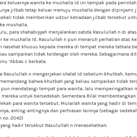
ra keluarnya wanita ke mushalla Id ini tampak pada perintah
unya jilbab tetap keluar menuju mushalla dengan dipinjami j
 sekali tidak memberikan udzur ketiadaan jilbab tersebut u
 ke mushalla.
ulu, para shahabiyyah menjalankan sabda Rasulullah n di ata
r ke mushalla Id. Rasulullah n pun menaruh perhatian atas k
nasehat khusus kepada mereka di tempat mereka tatkala be
liau sampaikan tidak terdengar oleh mereka. Sebagaimana d
Ibnu ‘Abbas c berkata:
a Rasulullah n mengerjakan shalat Id sebelum khutbah, kemu
 memandang bahwa khutbah yang beliau sampaikan tidak ter
u pun mendatangi tempat para wanita, lalu memperingatkan 
 mereka untuk bersedekah. Sementara Bilal membentangkan 
ah para wanita tersebut. Mulailah wanita yang hadir di tem
ya, anting-antingnya dan perhiasan lainnya (sebagai sedekah)
 no. 2042)
yang hadir tersebut Rasulullah n menasehatkan: