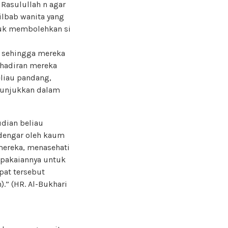
 Rasulullah n agar
ilbab wanita yang
ntuk membolehkan si
s sehingga mereka
ehadiran mereka
liau pandang,
itunjukkan dalam
dian beliau
dengar oleh kaum
mereka, menasehati
pakaiannya untuk
pat tersebut
.” (HR. Al-Bukhari