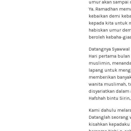
umur akan sampai 
Ya. Ramadhan meman
kebaikan demi keba
kepada kita untuk 
habiskan umur dem
beroleh kebaha-giaa
Datangnya Syawwal
Hari pertama bulan 
muslimin, menandak
lapang untuk menger
memberikan banyak 
wanita muslimah, tu
disyariatkan dalam
Hafshah bintu Sirin,
Kami dahulu melara
Datanglah seorang w
kisahkan kepadaku 