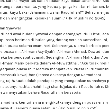
an, karena mayoritas kalian adalah kayu bakar Jahannam.” Sal
h-tengah para wanita, yang kedua pipinya kehitam-hitaman, ber
itas kayu bakar Jahannam, wahai Rasulullah?” Beliau menjaw
h dan mengingkari kebaikan suami.” (HR. Muslim no. 2045)
lan Syawwal
di hari awal bulan Syawwal dengan datangnya Idul Fithri, a
iap insan beriman di bulan yang datang setelah Ramadhan ini, 
dah puasa selama enam hari. Sebenarnya, ulama berbeda pen
a puasa ini. Al-Imam Asy-Syafi’i, Al-Imam Ahmad, Dawud, da
eka berpendapat sunnah. Sedangkan Al-Imam Malik dan Abu 
-Imam Malik berkata dalam Al-Muwaththa`: “Aku tidak melih
gerjakan puasa ini.” Mereka mengatakan: Puasa ini dimakruh
 termasuk kewajiban (karena dekatnya dengan Ramadhan).
g rajih/kuat adalah pendapat yang mengatakan sunnahnya p
na adanya hadits shahih lagi sharih/jelas dari Rasulullah n. 
ri z menyatakan bahwa Rasulullah n bersabda:
Ramadhan, kemudian ia mengikutkannya dengan puasa enam h
nya itu seperti puasa setahun.” (HR. Muslim no. 2750)