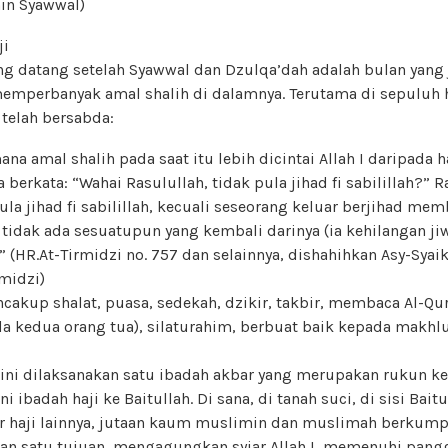
min Syawwal)
ji
ang datang setelah Syawwal dan Dzulqa’dah adalah bulan yang
mperbanyak amal shalih di dalamnya. Terutama di sepuluh h
 telah bersabda:
ana amal shalih pada saat itu lebih dicintai Allah I daripada h
 berkata: “Wahai Rasulullah, tidak pula jihad fi sabilillah?” R
la jihad fi sabilillah, kecuali seseorang keluar berjihad me
tidak ada sesuatupun yang kembali darinya (ia kehilangan ji
 (HR.At-Tirmidzi no. 757 dan selainnya, dishahihkan Asy-Syaik
midzi)
akup shalat, puasa, sedekah, dzikir, takbir, membaca Al-Qur`
a kedua orang tua), silaturahim, berbuat baik kepada makhlu
h ini dilaksanakan satu ibadah akbar yang merupakan rukun k
i ibadah haji ke Baitullah. Di sana, di tanah suci, di sisi Baitu
r haji lainnya, jutaan kaum muslimin dan muslimah berkumpu
an satu tujuan, mengagungkan syiar Allah I, memenuhi pangg