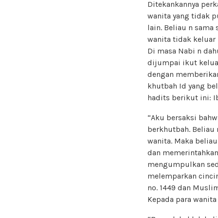
Ditekankannya perka
wanita yang tidak p
lain. Beliau n sama
wanita tidak keluar
Di masa Nabi n dah
dijumpai ikut kelua
dengan memberikan 
khutbah Id yang be
hadits berikut ini: 
“Aku bersaksi bahw
berkhutbah. Beliau
wanita. Maka belia
dan memerintahkan
mengumpulkan sedek
melemparkan cincinn
no. 1449 dan Muslim
Kepada para wanita 