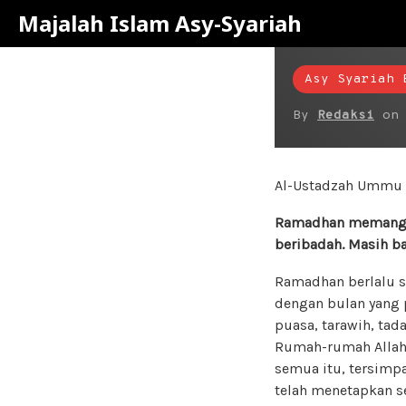
Majalah Islam Asy-Syariah
Asy Syariah 
By
Redaksi
o
Al-Ustadzah Ummu I
Ramadhan memang te
beribadah. Masih b
Ramadhan berlalu s
dengan bulan yang 
puasa, tarawih, tad
Rumah-rumah Allah I
semua itu, tersimp
telah menetapkan se