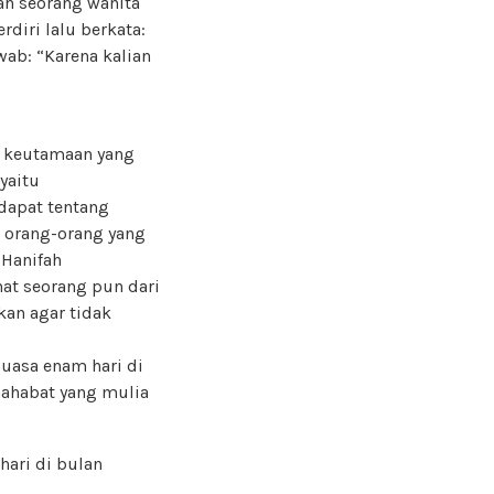
ah seorang wanita
diri lalu berkata:
ab: “Karena kalian
da keutamaan yang
yaitu
dapat tentang
n orang-orang yang
Hanifah
at seorang pun dari
kan agar tidak
uasa enam hari di
Shahabat yang mulia
ari di bulan