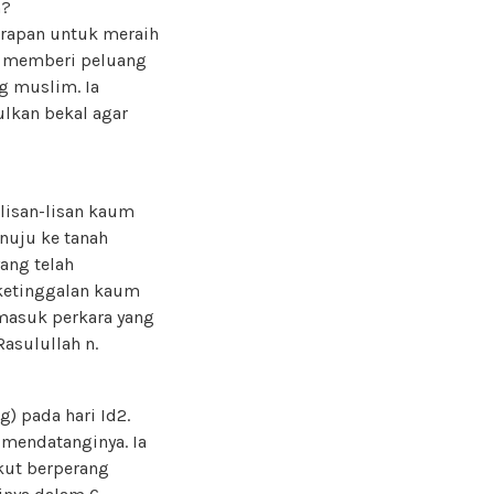
n?
rapan untuk meraih
n memberi peluang
g muslim. Ia
lkan bekal agar
 lisan-lisan kaum
nuju ke tanah
ang telah
 ketinggalan kaum
rmasuk perkara yang
asulullah n.
) pada hari Id2.
 mendatanginya. Ia
kut berperang