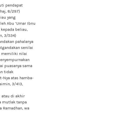
uti pendapat
haj, 8/297)
iau yang
leh Abu ‘Umar Ibnu
 kepada beliau,
m, 3/534)
gandakan pahalanya
atgandakan senilai
 memiliki nilai
 menyempurnakan
lai puasanya sama
n tidak
at-Nya atas hamba-
aimin, 3/413,
 atau di akhir
a mutlak tanpa
ra Ramadhan, wa