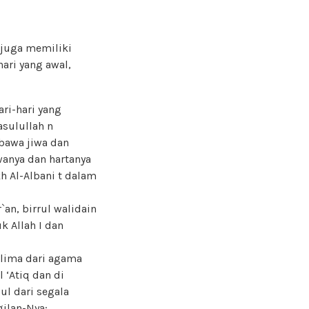
 juga memiliki
ari yang awal,
ari-hari yang
asulullah n
mbawa jiwa dan
wanya dan hartanya
h Al-Albani t dalam
an, birrul walidain
k Allah I dan
elima dari agama
l ‘Atiq dan di
l dari segala
ilan-Nya: