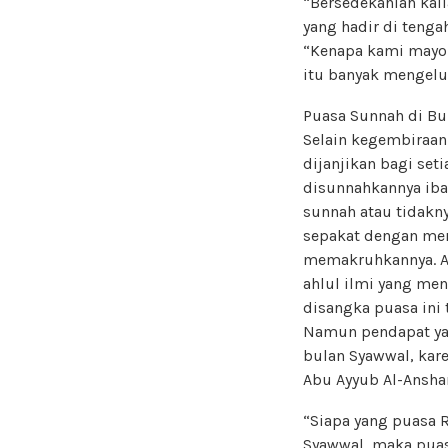
“Bersedekahlah kali
yang hadir di tenga
“Kenapa kami mayor
itu banyak mengelu
Puasa Sunnah di Bu
Selain kegembiraan 
dijanjikan bagi set
disunnahkannya iba
sunnah atau tidakny
sepakat dengan mer
memakruhkannya. Al
ahlul ilmi yang men
disangka puasa ini
Namun pendapat yan
bulan Syawwal, kare
Abu Ayyub Al-Ansha
“Siapa yang puasa 
Syawwal, maka puasa