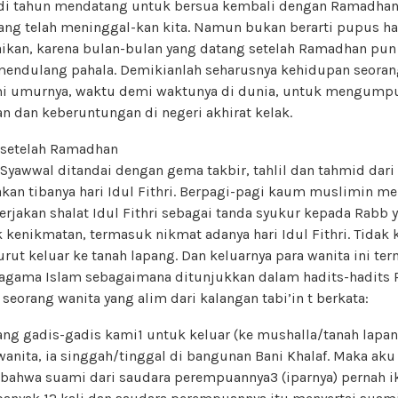
di tahun mendatang untuk bersua kembali dengan Ramadha
g telah meninggal-kan kita. Namun bukan berarti pupus ha
ikan, karena bulan-bulan yang datang setelah Ramadhan pu
mendulang pahala. Demikianlah seharusnya kehidupan seoran
i umurnya, waktu demi waktunya di dunia, untuk mengumpu
n dan keberuntungan di negeri akhirat kelak.
 setelah Ramadhan
Syawwal ditandai dengan gema takbir, tahlil dan tahmid dari
an tibanya hari Idul Fithri. Berpagi-pagi kaum muslimin me
jakan shalat Idul Fithri sebagai tanda syukur kepada Rabb y
kenikmatan, termasuk nikmat adanya hari Idul Fithri. Tidak
rut keluar ke tanah lapang. Dan keluarnya para wanita ini te
 agama Islam sebagaimana ditunjukkan dalam hadits-hadits R
 seorang wanita yang alim dari kalangan tabi’in t berkata:
ng gadis-gadis kami1 untuk keluar (ke mushalla/tanah lapang
anita, ia singgah/tinggal di bangunan Bani Khalaf. Maka aku
bahwa suami dari saudara perempuannya3 (iparnya) pernah i