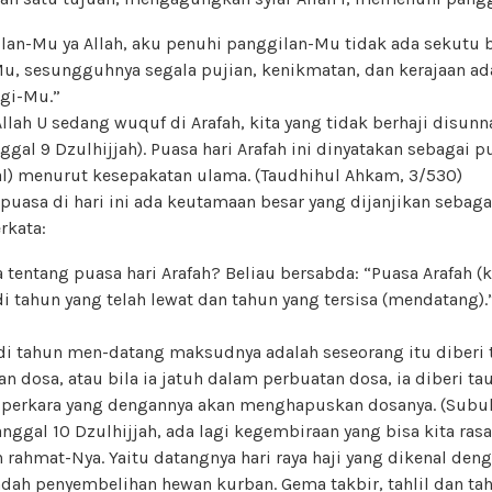
lan-Mu ya Allah, aku penuhi panggilan-Mu tidak ada sekutu 
u, sesungguhnya segala pujian, kenikmatan, dan kerajaan ad
agi-Mu.”
lah U sedang wuquf di Arafah, kita yang tidak berhaji disun
nggal 9 Dzulhijjah). Puasa hari Arafah ini dinyatakan sebagai
al) menurut kesepakatan ulama. (Taudhihul Ahkam, 3/530)
uasa di hari ini ada keutamaan besar yang dijanjikan sebaga
rkata:
a tentang puasa hari Arafah? Beliau bersabda: “Puasa Arafah 
tahun yang telah lewat dan tahun yang tersisa (mendatang).
i tahun men-datang maksudnya adalah seseorang itu diberi t
 dosa, atau bila ia jatuh dalam perbuatan dosa, ia diberi ta
perkara yang dengannya akan menghapuskan dosanya. (Subul
anggal 10 Dzulhijjah, ada lagi kegembiraan yang bisa kita ras
n rahmat-Nya. Yaitu datangnya hari raya haji yang dikenal den
dah penyembelihan hewan kurban. Gema takbir, tahlil dan ta