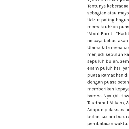
Tentunya keberadaa
sebagian atau mayo
Udzur paling bagus
memakruhkan puasa 
‘Abdil Barr t : “Ha
niscaya beliau aka
Ulama kita menafsir
menjadi sepuluh ka
sepuluh bulan. Seme
enam puluh hari ya
puasa Ramadhan dit
dengan puasa setahu
memberikan kepayah
hamba-Nya. (Al-Hawi
Taudhihul Ahkam, 3
Adapun pelaksanaan 
bulan, secara berur
pembatasan waktu. 