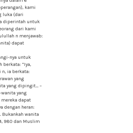
inya dalam 6
eperangan), kami
 luka (dari
a diperintah untuk
seorang dari kami
sulullah n menjawab:
nita) dapat
angi-nya untuk
berkata: “Iya,
n, ia berkata:
erawan yang
ta yang dipingit… –
a-wanita yang
r mereka dapat
a dengan heran:
a. Bukankah wanita
324, 980 dan Muslim