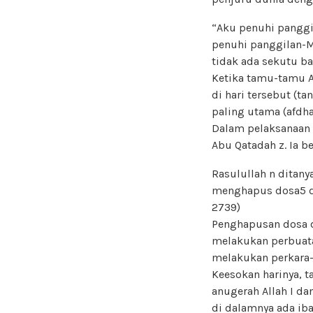
“Aku penuhi panggi
penuhi panggilan-M
tidak ada sekutu b
Ketika tamu-tamu Al
di hari tersebut (ta
paling utama (afdh
Dalam pelaksanaan p
Abu Qatadah z. Ia be
Rasulullah n ditany
menghapus dosa5 di 
2739)
Penghapusan dosa d
melakukan perbuatan
melakukan perkara-
Keesokan harinya, t
anugerah Allah I da
di dalamnya ada iba