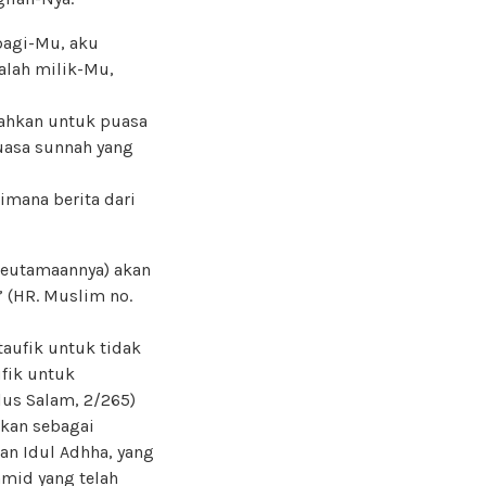
bagi-Mu, aku
alah milik-Mu,
nahkan untuk puasa
 puasa sunnah yang
imana berita dari
(keutamaannya) akan
” (HR. Muslim no.
aufik untuk tidak
ufik untuk
us Salam, 2/265)
akan sebagai
gan Idul Adhha, yang
hmid yang telah