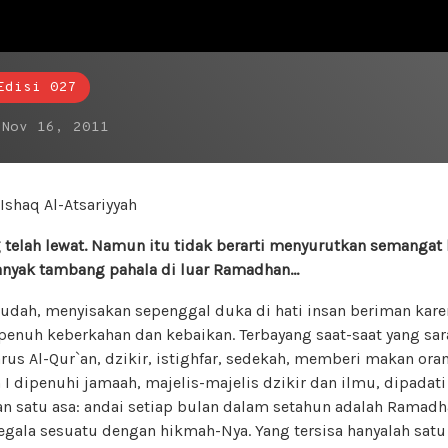
Edisi 027
n
Nov 16, 2011
shaq Al-Atsariyyah
lah lewat. Namun itu tidak berarti menyurutkan semangat 
anyak tambang pahala di luar Ramadhan…
udah, menyisakan sepenggal duka di hati insan beriman kare
penuh keberkahan dan kebaikan. Terbayang saat-saat yang sar
arus Al-Qur`an, dzikir, istighfar, sedekah, memberi makan or
 dipenuhi jamaah, majelis-majelis dzikir dan ilmu, dipadati
an satu asa: andai setiap bulan dalam setahun adalah Ramadh
gala sesuatu dengan hikmah-Nya. Yang tersisa hanyalah satu