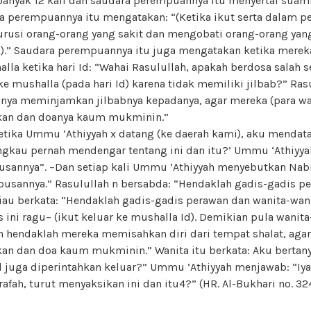
anyak 12 kali dan saudara perempuannya itu menyertai suam
a perempuannya itu mengatakan: “(Ketika ikut serta dalam p
urusi orang-orang yang sakit dan mengobati orang-orang yang
).” Saudara perempuannya itu juga mengatakan ketika merek
alla ketika hari Id: “Wahai Rasulullah, apakah berdosa salah 
r ke mushalla (pada hari Id) karena tidak memiliki jilbab?” Ra
nya meminjamkan jilbabnya kepadanya, agar mereka (para wa
kan dan doanya kaum mukminin.”
Ketika Ummu ‘Athiyyah x datang (ke daerah kami), aku mendat
ngkau pernah mendengar tentang ini dan itu?’ Ummu ‘Athiyyah 
sannya”. –Dan setiap kali Ummu ‘Athiyyah menyebutkan Nabi 
busannya.” Rasulullah n bersabda: “Hendaklah gadis-gadis p
liau berkata: “Hendaklah gadis-gadis perawan dan wanita-wani
s ini ragu– (ikut keluar ke mushalla Id). Demikian pula wanit
 hendaklah mereka memisahkan diri dari tempat shalat, aga
an dan doa kaum mukminin.” Wanita itu berkata: Aku bertany
d juga diperintahkan keluar?” Ummu ‘Athiyyah menjawab: “Iy
Arafah, turut menyaksikan ini dan itu4?” (HR. Al-Bukhari no. 