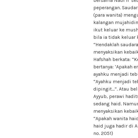
bersama Nabi n seb
peperangan. Saudar
(para wanita) meng
kalangan mujahidin
ikut keluar ke mush
bila ia tidak kelua
“Hendaklah saudara
menyaksikan kebai
Hafshah berkata: “
bertanya: ‘Apakah e
ayahku menjadi tebu
“Ayahku menjadi te
dipingit…”. Atau be
Ayyub, perawi hadit
sedang haid. Namun
menyaksikan kebaik
“Apakah wanita hai
haid juga hadir di 
no. 2051)