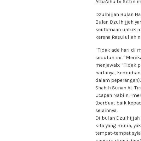
Atba’ahu bi Sittin 
Dzulhijjah Bulan Ha
Bulan Dzulhijjah y
keutamaan untuk me
karena Rasulullah n
“Tidak ada hari di m
sepuluh ini.” Mereka
menjawab: “Tidak pu
hartanya, kemudian 
dalam peperangan).”
Shahih Sunan At-Tir
Ucapan Nabi n: menc
(berbuat baik kepad
selainnya.
Di bulan Dzulhijja
kita yang mulia, yakn
tempat-tempat syia
penjuru dunia deng