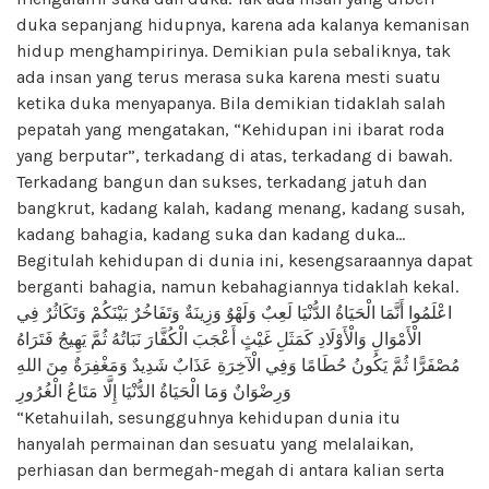
duka sepanjang hidupnya, karena ada kalanya kemanisan
hidup menghampirinya. Demikian pula sebaliknya, tak
ada insan yang terus merasa suka karena mesti suatu
ketika duka menyapanya. Bila demikian tidaklah salah
pepatah yang mengatakan, “Kehidupan ini ibarat roda
yang berputar”, terkadang di atas, terkadang di bawah.
Terkadang bangun dan sukses, terkadang jatuh dan
bangkrut, kadang kalah, kadang menang, kadang susah,
kadang bahagia, kadang suka dan kadang duka…
Begitulah kehidupan di dunia ini, kesengsaraannya dapat
berganti bahagia, namun kebahagiannya tidaklah kekal.
اعْلَمُوا أَنَّمَا الْحَيَاةُ الدُّنْيَا لَعِبٌ وَلَهْوٌ وَزِينَةٌ وَتَفَاخُرٌ بَيْنَكُمْ وَتَكَاثُرٌ فِي
الْأَمْوَالِ وَالْأَوْلَادِ كَمَثَلِ غَيْثٍ أَعْجَبَ الْكُفَّارَ نَبَاتُهُ ثُمَّ يَهِيجُ فَتَرَاهُ
مُصْفَرًّا ثُمَّ يَكُونُ حُطَامًا وَفِي الْآخِرَةِ عَذَابٌ شَدِيدٌ وَمَغْفِرَةٌ مِنَ اللهِ
وَرِضْوَانٌ وَمَا الْحَيَاةُ الدُّنْيَا إِلَّا مَتَاعُ الْغُرُورِ
“Ketahuilah, sesungguhnya kehidupan dunia itu
hanyalah permainan dan sesuatu yang melalaikan,
perhiasan dan bermegah-megah di antara kalian serta