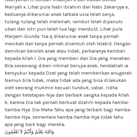
Mariyah x. Lihat pula Nabi Ibrahim dan Nabi Zakariyya e,
keduanya dikaruniai anak tatkala usia telah senja,
tulang-tulang telah melemah, rambut telah dipenuhi
uban dan istri pun telah tua lagi mandul2. Lihat pula
Maryam ibunda ‘Isa q dikaruniai anak tanpa pernah
menikah dan tanpa pernah disentuh oleh lelaki3. Dengan
demikian beroleh anak atau tidak, perkaranya kembali
kepada Allah l. Dia yang memberi dan Dia yang menahan.
Bila seseorang diberi nikmat berupa anak, hendaklah ia
bersyukur kepada Dzat yang telah memberikan anugerah.
Namun bila tidak, maka tidak ada yang bisa dilakukan
oleh seorang mukmin kecuali tunduk, sabar, ridha
dengan ketetapan-Nya dan berbaik sangka kepada Allah
k, karena Dia tak pernah berbuat dzalim kepada hamba-
hamba-Nya. Dia Maha Tahu apa yang terbaik bagi hamba-
hamba-Nya, sementara hamba-hamba-Nya tidak tahu
apa yang baik bagi mereka.
وَاللهُ يَعْلَمُ وَأَنْتُمْ لاَ تَعْلَمُونَ