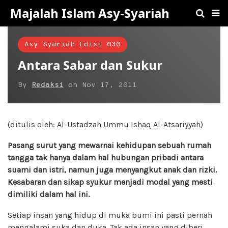
Majalah Islam Asy-Syariah
Asy Syariah Edisi 030
Antara Sabar dan Sukur
By
Redaksi
on
Nov 17, 2011
(ditulis oleh: Al-Ustadzah Ummu Ishaq Al-Atsariyyah)
Pasang surut yang mewarnai kehidupan sebuah rumah
tangga tak hanya dalam hal hubungan pribadi antara
suami dan istri, namun juga menyangkut anak dan rizki.
Kesabaran dan sikap syukur menjadi modal yang mesti
dimiliki dalam hal ini.
Setiap insan yang hidup di muka bumi ini pasti pernah
mengalami suka dan duka. Tak ada insan yang diberi