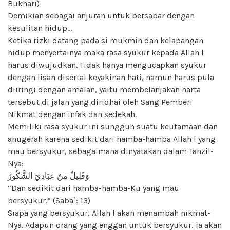
Bukhari)
Demikian sebagai anjuran untuk bersabar dengan
kesulitan hidup…
Ketika rizki datang pada si mukmin dan kelapangan
hidup menyertainya maka rasa syukur kepada Allah l
harus diwujudkan. Tidak hanya mengucapkan syukur
dengan lisan disertai keyakinan hati, namun harus pula
diiringi dengan amalan, yaitu membelanjakan harta
tersebut di jalan yang diridhai oleh Sang Pemberi
Nikmat dengan infak dan sedekah.
Memiliki rasa syukur ini sungguh suatu keutamaan dan
anugerah karena sedikit dari hamba-hamba Allah l yang
mau bersyukur, sebagaimana dinyatakan dalam Tanzil-
Nya:
وَقَلِيلٌ مِنْ عِبَادِيَ الشَّكُورُ
“Dan sedikit dari hamba-hamba-Ku yang mau
bersyukur.” (Saba`: 13)
Siapa yang bersyukur, Allah l akan menambah nikmat-
Nya. Adapun orang yang enggan untuk bersyukur, ia akan