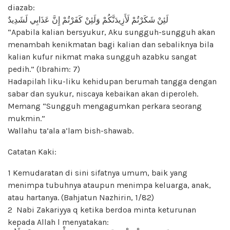
diazab:
لَئِنْ شَكَرْتُمْ لَأَزِيدَنَّكُمْ وَلَئِنْ كَفَرْتُمْ إِنَّ عَذَابِي لَشَدِيدٌ
“Apabila kalian bersyukur, Aku sungguh-sungguh akan
menambah kenikmatan bagi kalian dan sebaliknya bila
kalian kufur nikmat maka sungguh azabku sangat
pedih.” (Ibrahim: 7)
Hadapilah liku-liku kehidupan berumah tangga dengan
sabar dan syukur, niscaya kebaikan akan diperoleh.
Memang “Sungguh mengagumkan perkara seorang
mukmin.”
Wallahu ta’ala a’lam bish-shawab.
Catatan Kaki:
1 Kemudaratan di sini sifatnya umum, baik yang
menimpa tubuhnya ataupun menimpa keluarga, anak,
atau hartanya. (Bahjatun Nazhirin, 1/82)
2 Nabi Zakariyya q ketika berdoa minta keturunan
kepada Allah l menyatakan: