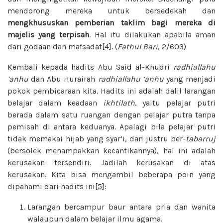
mendorong mereka untuk bersedekah dan
mengkhususkan pemberian
taklim bagi mereka di
majelis yang
terpisah
. Hal itu dilakukan apabila aman
dari godaan dan mafsadat
[4]
. (
Fathul
Bari
, 2/603)
Kembali kepada hadits Abu Said al-Khudri
radhiallahu
‘anhu
dan Abu Hurairah
radhiallahu ‘anhu
yang menjadi
pokok pembicaraan kita. Hadits ini adalah dalil larangan
belajar dalam keadaan
ikhtilath
, yaitu pelajar putri
berada dalam satu ruangan dengan pelajar putra tanpa
pemisah di antara keduanya. Apalagi bila pelajar putri
tidak memakai hijab yang syar’i, dan justru ber-
tabarruj
(bersolek menampakkan kecantikannya), hal ini adalah
kerusakan tersendiri. Jadilah kerusakan di atas
kerusakan. Kita bisa mengambil beberapa poin yang
dipahami dari hadits ini
[5]
:
Larangan bercampur baur antara pria dan wanita
walaupun dalam belajar ilmu agama.