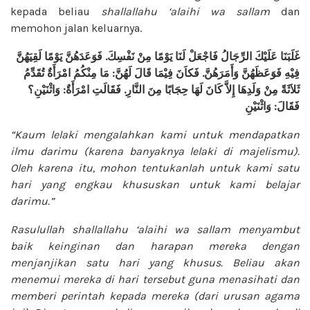
kepada beliau
shallallahu ‘alaihi wa sallam
dan
memohon jalan keluarnya.
لَقِيَهُنَّ
يَوْمًا
فَوَعَدَهُنَّ
.
نَفْسِكَ
مِنْ
يَوْمًا
لَنَا
فَاجْعَلْ
الرِّجَالُ
عَلَيْكَ
غَلَبَنَا
تُقَدِّمُ
امْرَأَةٌ
مِنْكُمُ
مَا
:
لَهُنَّ
قَالَ
فِيْمَا
فَكاَنَ
.
وَأَمَرَهُنَّ
فَوَعَظَهُنَّ
فِيْهِ
وَاثْنَيْنِ؟
:
امْرَأَةٌ
فَقَالَتِ
.
النَّارِ
مِنَ
حِجَابًا
لَهَا
كَانَ
إِلاَّ
وَلَدِهَا
مِنْ
ثَلاَثَةً
وَاثْنَيْنِ
:
فَقَالَ
“Kaum lelaki mengalahkan kami untuk mendapatkan
ilmu darimu (karena banyaknya lelaki di majelismu).
Oleh karena itu, mohon tentukanlah untuk kami satu
hari yang engkau khususkan untuk kami belajar
darimu.”
Rasulullah
shallallahu ‘alaihi wa sallam
menyambut
baik keinginan dan harapan mereka dengan
menjanjikan satu hari yang khusus. Beliau akan
menemui mereka di hari tersebut guna menasihati dan
memberi perintah kepada mereka (dari urusan agama