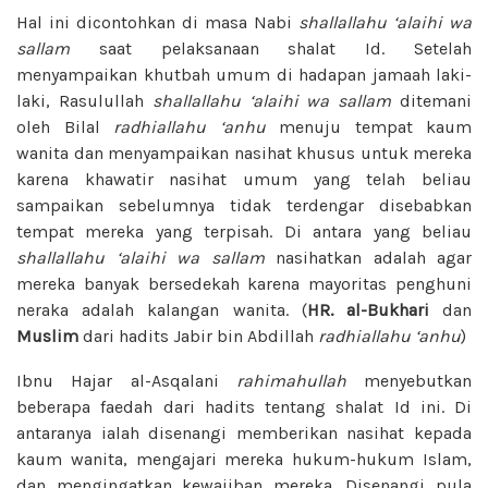
Hal ini dicontohkan di masa Nabi
shallallahu ‘alaihi wa
sallam
saat pelaksanaan shalat Id. Setelah
menyampaikan khutbah umum di hadapan jamaah laki-
laki, Rasulullah
shallallahu ‘alaihi wa sallam
ditemani
oleh Bilal
radhiallahu ‘anhu
menuju tempat kaum
wanita dan menyampaikan nasihat khusus untuk mereka
karena khawatir nasihat umum yang telah beliau
sampaikan sebelumnya tidak terdengar disebabkan
tempat mereka yang terpisah. Di antara yang beliau
shallallahu ‘alaihi wa sallam
nasihatkan adalah agar
mereka banyak bersedekah karena mayoritas penghuni
neraka adalah kalangan wanita. (
HR. al-Bukhari
dan
Muslim
dari hadits Jabir bin Abdillah
radhiallahu ‘anhu
)
Ibnu Hajar al-Asqalani
rahimahullah
menyebutkan
beberapa faedah dari hadits tentang shalat Id ini. Di
antaranya ialah disenangi memberikan nasihat kepada
kaum wanita, mengajari mereka hukum-hukum Islam,
dan mengingatkan kewajiban mereka. Disenangi pula