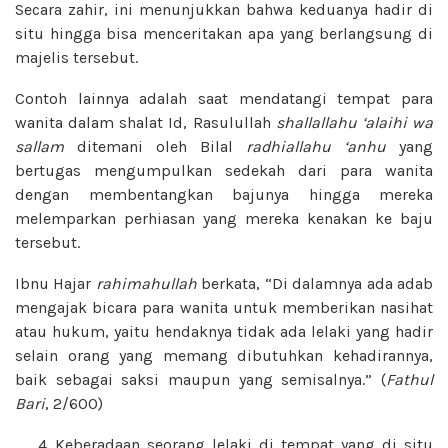
Secara zahir, ini menunjukkan bahwa keduanya hadir di
situ hingga bisa menceritakan apa yang berlangsung di
majelis tersebut.
Contoh lainnya adalah saat mendatangi tempat para
wanita dalam shalat Id, Rasulullah
shallallahu ‘alaihi wa
sallam
ditemani oleh Bilal
radhiallahu ‘anhu
yang
bertugas mengumpulkan sedekah dari para wanita
dengan membentangkan bajunya hingga mereka
melemparkan perhiasan yang mereka kenakan ke baju
tersebut.
Ibnu Hajar
rahimahullah
berkata, “Di dalamnya ada adab
mengajak bicara para wanita untuk memberikan nasihat
atau hukum, yaitu hendaknya tidak ada lelaki yang hadir
selain orang yang memang dibutuhkan kehadirannya,
baik sebagai saksi maupun yang semisalnya.” (
Fathul
Bari
, 2/600)
Keberadaan seorang lelaki di tempat yang di situ