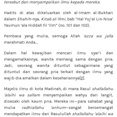
tersebut dan menyampaikan ilmu kepada mereka.
Hadits di atas dikeluarkan oleh al-Imam al-Bukhari
dalam
Shahih-
nya,
Kitab al-‘Ilmi,
bab “Hal Yuj’al Lin-Nisa’
Yaumun ‘ala Hiddah fil ‘Ilm” (no. 101 dan 102).
Pembaca yang mulia, semoga Allah
‘azza wa jalla
merahmati Anda…
Dalam hal kewajiban mencari ilmu syar’i dan
mengamalkannya, wanita memang sama dengan pria.
Jadi, seorang wanita dituntut sebagaimana yang
dituntut dari seorang pria terkait dengan ilmu yang
wajib dia amalkan dalam kesehariannya
[2]
.
Majelis ilmu di kota Madinah, di mana Rasul
shallallahu
‘alaihi wa sallam
menyampaikan wahyu dari langit,
disesaki oleh kaum pria. Mereka ini—para sahabat yang
mulia
radhiallahu ‘anhum
—sangat bersemangat
mendapatkan ilmu dari Rasulullah
shallallahu ‘alaihi wa