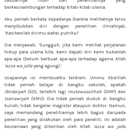
saudarinya
fillah
dan penelitiannya yang
berkesinambungan terhadap kitab-kitab ulama.
Aku pernah berkata kepadanya (karena melihatnya terus
menyibukkan diri dengan penelitian ilmiahnya),
‘Kasihanilah dirimu wahai putriku!’
Dia menjawab, ‘Sungguh, jika kami melihat perjalanan
hidup para ulama kita, kami dapati diri kami bukanlah
apa-apa (belum berbuat apa-apa terhadap agama Allah
‘azza wa jalla
yang agung).’
Ucapannya ini membuatku terdiam. Ummu Abdillah
tidak pernah belajar di bangku sekolah, apakah
ibtidaiyah
(SD), terlebih lagi
mutawassithah
(SMP) dan
tsanawiyah
(SMU). Dia tidak pernah duduk di bangku
kuliah, tidak bergelar magister ataupun doktor. Namun,
saya memandang penelitiannya lebih bagus daripada
penelitian yang dilakukan oleh para peneliti. Ini adalah
keutamaan yang diberikan oleh Allah
‘azza wa jalla