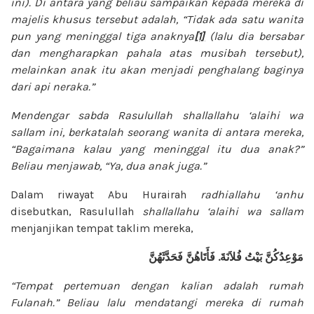
ini). Di antara yang beliau sampaikan kepada mereka di
majelis khusus tersebut adalah, “Tidak ada satu wanita
pun yang meninggal tiga anaknya
[1]
(lalu dia bersabar
dan mengharapkan pahala atas musibah tersebut),
melainkan anak itu akan menjadi penghalang baginya
dari api neraka.”
Mendengar sabda Rasulullah
shallallahu ‘alaihi wa
sallam
ini, berkatalah seorang wanita di antara mereka,
“Bagaimana kalau yang meninggal itu dua anak?”
Beliau menjawab, “Ya, dua anak juga.”
Dalam riwayat Abu Hurairah
radhiallahu ‘anhu
disebutkan, Rasulullah
shallallahu ‘alaihi wa sallam
menjanjikan tempat taklim mereka,
فَحَدَّثَهُنَّ
فَأَتَاهُنَّ
.
فُلاَنَةَ
بَيْتُ
مَوْعِدُكُنَّ
“Tempat pertemuan dengan kalian adalah rumah
Fulanah.” Beliau lalu mendatangi mereka di rumah