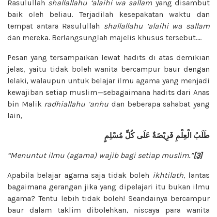
Rasulullah
shallallahu ‘alaihi wa sallam
yang disambut
baik oleh beliau. Terjadilah kesepakatan waktu dan
tempat antara Rasulullah
shallallahu ‘alaihi wa sallam
dan mereka. Berlangsunglah majelis khusus tersebut….
Pesan yang tersampaikan lewat hadits di atas demikian
jelas, yaitu tidak boleh wanita bercampur baur dengan
lelaki, walaupun untuk belajar ilmu agama yang menjadi
kewajiban setiap muslim—sebagaimana hadits dari Anas
bin Malik
radhiallahu ‘anhu
dan beberapa sahabat yang
lain,
طَلَبُ
الْعِلْمِ فَرِيْضَةٌ
عَلَى
كُلِّ
مُسْلِمٍ
“Menuntut ilmu (agama) wajib bagi setiap muslim.”
[3]
Apabila belajar agama saja tidak boleh
ikhtilath
, lantas
bagaimana gerangan jika yang dipelajari itu bukan ilmu
agama? Tentu lebih tidak boleh! Seandainya bercampur
baur dalam taklim dibolehkan, niscaya para wanita