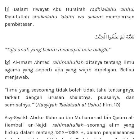
[1]
Dalam riwayat Abu Hurairah
radhiallahu ‘anhu
,
Rasulullah
shallallahu ‘alaihi wa sallam
memberikan
pembatasan,
ثَلاَثَةً لَمْ يَبْلُغُوا الْحِنْثَ
“Tiga anak yang belum mencapai usia baligh.
”
[2]
Al-Imam Ahmad
rahimahullah
ditanya tentang ilmu
agama yang seperti apa yang wajib dipelajari. Beliau
menjawab,
“Ilmu yang seseorang tidak boleh tidak tahu tentangnya,
terkait dengan urusan shalatnya, puasanya, dan
semisalnya. “ (
Hasyiyah Tsalatsah al-Ushul
, hlm. 10)
Asy-Syaikh Abdur Rahman bin Muhammad bin Qasim al-
Hambali an-Najdi
rahimahullah
—seorang alim yang
hidup dalam rentang 1312—1392 H, dalam penjelasannya