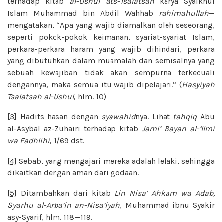
terhadap kitab
al-Ushul ats-Tsalatsah
karya Syaikhul
Islam Muhammad bin Abdil Wahhab
rahimahullah
—
mengatakan, “Apa yang wajib diamalkan oleh seseorang,
seperti pokok-pokok keimanan, syariat-syariat Islam,
perkara-perkara haram yang wajib dihindari, perkara
yang dibutuhkan dalam muamalah dan semisalnya yang
sebuah kewajiban tidak akan sempurna terkecuali
dengannya, maka semua itu wajib dipelajari.” (
Hasyiyah
Tsalatsah al-Ushul
, hlm. 10)
[3]
Hadits hasan dengan
syawahid
nya. Lihat
tahqiq
Abu
al-Asybal az-Zuhairi terhadap kitab
Jami’ Bayan al-‘Ilmi
wa Fadhlihi
, 1/69 dst.
[4]
Sebab, yang mengajari mereka adalah lelaki, sehingga
dikaitkan dengan aman dari godaan.
[5]
Ditambahkan dari kitab
Lin Nisa’ Ahkam wa Adab,
Syarhu al-Arba’in an-Nisa’iyah
, Muhammad ibnu Syakir
asy-Syarif, hlm. 118—119.