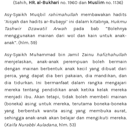
(Sahih,
HR. al-Bukhari
no. 1960 dan
Muslim
no. 1136)
Asy-Syaikh Muqbil
rahimahullah
membawakan hadits
‘Aisyah dan hadits ar-Rubayyi’ ini dalam kitabnya,
Hukmu
Tashwir Dzawatil Arwah
pada bab “Bolehnya
menggunakan mainan dari wol dan kain untuk anak-
anak”. (hlm. 59)
Asy-Syaikh Muhammad bin Jamil Zainu
hafizhahullah
menjelaskan, anak-anak perempuan boleh bermain
dengan mainan berbentuk anak kecil yang dibuat dari
perca, yang dapat dia beri pakaian, dia mandikan, dan
dia tidurkan. Ini bermanfaat dalam rangka mengajari
mereka tentang pendidikan anak ketika kelak mereka
menjadi ibu. Akan tetapi, tidak boleh membeli mainan
(boneka) asing untuk mereka, terutama boneka-boneka
yang berbentuk wanita asing yang membuka aurat,
sehingga anak-anak akan belajar dan mengikuti mereka.
(
Kaifa Nurabbi Auladana,
hlm. 53)