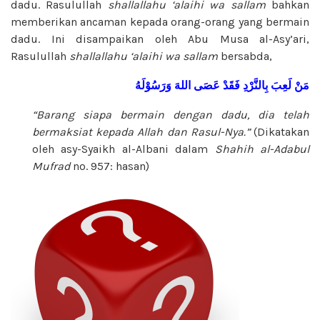
dadu. Rasulullah
shallallahu ‘alaihi wa sallam
bahkan
memberikan ancaman kepada orang-orang yang bermain
dadu. Ini disampaikan oleh Abu Musa al-Asy’ari,
Rasulullah
shallallahu ‘alaihi wa sallam
bersabda,
مَنْ
لَعِبَ
بِالنَّرْدِ
فَقَدْ
عَصَى
اللهَ
وَرَسُوْلَهُ
“Barang siapa bermain dengan dadu, dia telah
bermaksiat kepada Allah dan Rasul-Nya.”
(Dikatakan
oleh asy-Syaikh al-Albani dalam
Shahih al-Adabul
Mufrad
no. 957: hasan)