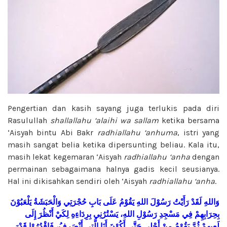
Pengertian dan kasih sayang juga terlukis pada diri
Rasulullah
shallallahu ‘alaihi wa sallam
ketika bersama
‘Aisyah bintu Abi Bakr
radhiallahu ‘anhuma
, istri yang
masih sangat belia ketika dipersunting beliau. Kala itu,
masih lekat kegemaran ‘Aisyah
radhiallahu ‘anha
dengan
permainan sebagaimana halnya gadis kecil seusianya.
Hal ini dikisahkan sendiri oleh ‘Aisyah
radhiallahu ‘anha
.
وَاللهِ
لَقَدْ
رَأَيْتُ
رَسُوْلَ
اللهِ
يَقُوْمُ
عَلَى
بَابِ
حُجْرَتِي
وَالْحَبَشَةُ
يَلْعَبُوْنَ
بِحِرَابِهِمْ
فِي
مَسْجِدِ
رَسُوْلِ
اللهِ،
يَسْتُرُنِي
بِرِدَاءِهِ
لِكَيْ
أَنْظُرَ
إِلَى
لَعِبِهِمْ
ثُمَّ
يَقُوْمُ
مِنْ
أَجْلِي
حَتَّى
أَكُوْنَ
أَنَا
الَّتِي
أَنْصَرِفُ،
فَاقْدُرُوْا
قَدْرَ