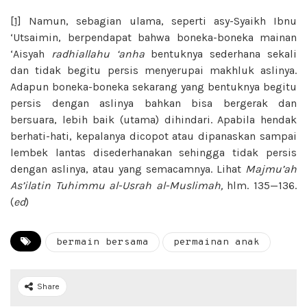
[1]
Namun, sebagian ulama, seperti asy-Syaikh Ibnu
‘Utsaimin, berpendapat bahwa boneka-boneka mainan
‘Aisyah
radhiallahu ‘anha
bentuknya sederhana sekali
dan tidak begitu persis menyerupai makhluk aslinya.
Adapun boneka-boneka sekarang yang bentuknya begitu
persis dengan aslinya bahkan bisa bergerak dan
bersuara, lebih baik (utama) dihindari. Apabila hendak
berhati-hati, kepalanya dicopot atau dipanaskan sampai
lembek lantas disederhanakan sehingga tidak persis
dengan aslinya, atau yang semacamnya. Lihat
Majmu’ah
As’ilatin
Tuhimmu al-Usrah al-Muslimah,
hlm. 135—136.
(
ed
)
bermain bersama
permainan anak
Share