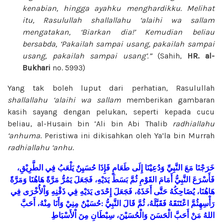
kenabian, hingga ayahku menghardikku. Melihat
itu, Rasulullah
shallallahu ‘alaihi wa sallam
mengatakan, ‘Biarkan dia!’ Kemudian beliau
bersabda, ‘Pakailah sampai usang, pakailah sampai
usang, pakailah sampai usang’.”
(Sahih,
HR. al-
Bukhari
no. 5993)
Yang tak boleh luput dari perhatian, Rasulullah
shallallahu ‘alaihi wa sallam
memberikan gambaran
kasih sayang dengan pelukan, seperti kepada cucu
beliau, al-Husain bin ‘Ali bin Abi Thalib
radhiallahu
‘anhuma
. Peristiwa ini dikisahkan oleh Ya’la bin Murrah
radhiallahu ‘anhu
.
خَرَجْنَا
مَعَ
النَّبِيِّ
وَدُعِيْنَا
إِلَى
طَعَامٍ
فَإِذَا
حُسَيِنٌ
يَلْعَبُ
فِي
الطَّرِيْقِ،
فَأَسْرَعَ
النَّبِيُّ
أَمَامَ
القَوْمِ
ثُمَّ
بَسَطَ
يَدَيْهِ،
فَجَعَلَ
يَمُرُّ
مَرَّةً
هَاهُنَا
وَمَرَّةً
هَاهُنَا،
يُضَاحِكُهُ
حَتَّى
أَخَذَهُ،
فَجَعَلَ
إِحْدَى
يَدَيْهِ
فِي
ذَقْنِهِ
وَاْلأُخْرَى
فِي
أَحَبَّ
مِنْهُ،
وَأَنَا
مِنِيْ
حُسَيْنٌ
:
النَّبِيُّ
قَالَ
ثُمَّ
فَقَبَّلَهُ،
اعْتَنَقَهُ
رَأْسِهِثُمَّ
اللهُ
مَنْ
أَحَبَّ
الْحَسَنَ
وَالْحُسَيْنَ،
سِبْطَانِ
مِنَ
اْلأَسْبَاطِ