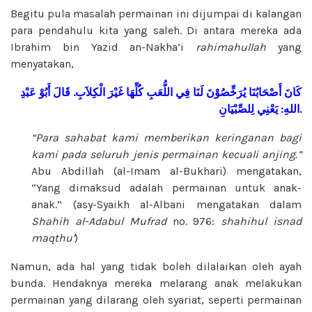
Begitu pula masalah permainan ini dijumpai di kalangan
para pendahulu kita yang saleh. Di antara mereka ada
Ibrahim bin Yazid an-Nakha’i
rahimahullah
yang
menyatakan,
عَبْدِ
أَبُوْ
قَالَ
.
الْكِلاَبِ
غَيْرَ
كُلِّهَا
اللُّعَبِ
فِي
لَنَا
يُرَخِّصُوْنَ
أَصْحَابُنَا
كَانَ
لِلصِّبْيَانِ
يَعْنِي
:
اللهِ
.
“Para sahabat kami memberikan keringanan bagi
kami pada seluruh jenis permainan kecuali anjing.”
Abu Abdillah (al-Imam al-Bukhari) mengatakan,
“Yang dimaksud adalah permainan untuk anak-
anak.” (asy-Syaikh al-Albani mengatakan dalam
Shahih al-Adabul Mufrad
no. 976:
shahihul isnad
maqthu’
)
Namun, ada hal yang tidak boleh dilalaikan oleh ayah
bunda. Hendaknya mereka melarang anak melakukan
permainan yang dilarang oleh syariat, seperti permainan