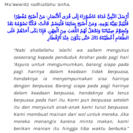
Mu’awwidz
radhiallahu ‘anha
,
مُفْطِرًا
أَصْبَحَ
مَنْ
:
اْلأَنْصَارِ
قُرَى
إِلَى
عَاشُوْرَاءَ
غَدَاةَ
النَّبِيُّ
أَرْسَلَ
بَعْدُ
نَصُوْمُهُ
فَكُنَّا
:
قَالَتْ
.
فَلْيَصُمْ
صَائِمًا
أَصْبَحَ
وَمَنْ
يَوْمِهِ،
بَقِيَّةَ
فَلْيُتِمَّ
عَلَى
أَحَدُهُمْ
بَكَى
فَإِذَا
.
الْعِهْنِ
مِنَ
اللُّعَبَ
لَهُمُ
وَنَجْعَلُ
صِبْيَانَنَا
وَنُصَوِّمُ
الطَّعَامِ
أَعْطَيْنَاهُ
ذَاكَ
حَتَّى
يَكُوْنَ
عِنْدَ
اْلإِفْطَارِ
“Nabi
shallallahu ‘alaihi wa sallam
mengutus
seseorang kepada penduduk Anshar pada pagi hari
‘Asyura untuk mengumumkan, barang siapa pada
pagi harinya dalam keadaan tidak berpuasa,
hendaknya ia menyempurnakan sisa harinya
dengan berpuasa. Barang siapa pada pagi harinya
dalam keadaan berpuasa, hendaknya dia terus
berpuasa pada hari itu. Kami pun berpuasa setelah
itu dan menyuruh anak-anak kami turut berpuasa.
Kami membuat mainan dari wol untuk mereka. Jika
mereka menangis karena minta makan, kami
berikan mainan itu hingga tiba waktu berbuka.”