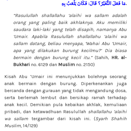
بِهِ
يَلْعَبُ
فَكَانَ
:
قَالَ
النُّغَيْرُ؟
فَعَلَ
مَا
.
“Rasulullah
shallallahu ‘alaihi wa sallam
adalah
orang yang paling baik akhlaknya. Aku memiliki
saudara laki-laki yang telah disapih, namanya Abu
‘Umair. Apabila Rasulullah
shallallahu ‘alaihi wa
sallam
datang, beliau menyapa, ‘Wahai Abu ‘Umair,
apa yang dilakukan burung kecilmu?’ Dia biasa
bermain dengan burung kecil itu.”
(Sahih,
HR. al-
Bukhari
no. 6129 dan
Muslim
no. 2150)
Kisah Abu ‘Umair ini menunjukkan bolehnya seorang
anak bermain dengan burung. Diperkenankan juga
bercanda dengan gurauan yang tidak mengandung dosa,
serta berlemah lembut dan bersikap ramah terhadap
anak kecil. Demikian pula kebaikan akhlak, kemuliaan
pribadi, dan ketawadhuan Rasulullah
shallallahu ‘alaihi
wa sallam
tergambar dari kisah ini. (
Syarh Shahih
Muslim,
14/129)