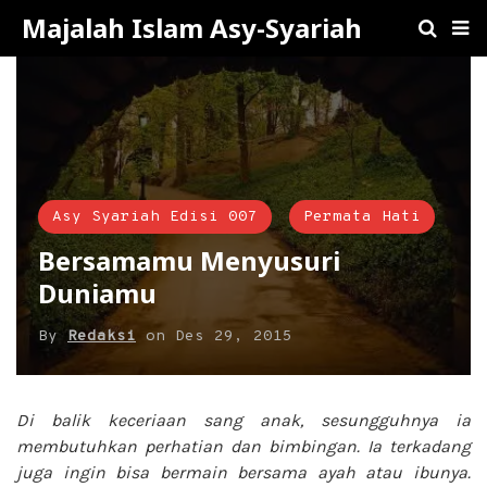
Majalah Islam Asy-Syariah
Asy Syariah Edisi 007
Permata Hati
Bersamamu Menyusuri
Duniamu
By
Redaksi
on
Des 29, 2015
Di balik keceriaan sang anak, sesungguhnya ia
membutuhkan perhatian dan bimbingan. Ia terkadang
juga ingin bisa bermain bersama ayah atau ibunya.