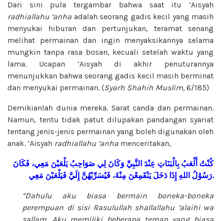
Dari sini pula tergambar bahwa saat itu ‘Aisyah
radhiallahu ‘anha
adalah seorang gadis kecil yang masih
menyukai hiburan dan pertunjukan, teramat senang
melihat permainan dan ingin menyaksikannya selama
mungkin tanpa rasa bosan, kecuali setelah waktu yang
lama. Ucapan ‘Aisyah di akhir penuturannya
menunjukkan bahwa seorang gadis kecil masih berminat
dan menyukai permainan. (
Syarh Shahih
Muslim,
6/185)
Demikianlah dunia mereka. Sarat canda dan permainan.
Namun, tentu tidak patut dilupakan pandangan syariat
tentang jenis-jenis permainan yang boleh digunakan oleh
anak. ‘Aisyah
radhiallahu ‘anha
menceritakan,
كُنْتُ
أَلْعَبُ
بِالْبَنَاتِ
عِنْدَ
النَّبِيِّ
وَكَانَ
لِي
صَوَاحِبُ
يَلْعَبْنَ
مَعِي،
فَكَانَ
مَعِي
فَيَلْعَبْنَ
إِلَيَّ
فَيُسَرِّبْهُنَّ
مِنْهُ،
يَنْقَمِعْنَ
دَخَلَ
إِذَا
اللهِ
رَسُوْلُ
.
“Dahulu aku biasa bermain boneka-boneka
perempuan di sisi Rasulullah
shallallahu ‘alaihi wa
sallam. Aku memiliki beberapa teman yang biasa