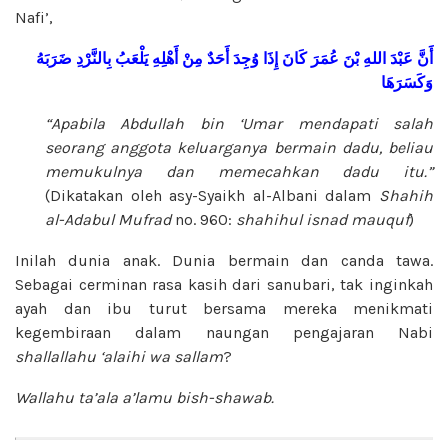
Nafi’,
أَنَّ
عَبْدَ
اللهِ
بْنَ
عُمَرَ
كَانَ
إِذَا
وُجِدَ
أَحَدٌ
مِنْ
أَهْلِهِ
يَلْعَبُ
بِالنَّرْدِ
ضَرَبَهُ
وَكَسَرَهَا
“Apabila Abdullah bin ‘Umar mendapati salah
seorang anggota keluarganya bermain dadu, beliau
memukulnya dan memecahkan dadu itu.”
(Dikatakan oleh asy-Syaikh al-Albani dalam
Shahih
al-Adabul Mufrad
no. 960:
shahihul isnad mauquf
)
Inilah dunia anak. Dunia bermain dan canda tawa.
Sebagai cerminan rasa kasih dari sanubari, tak inginkah
ayah dan ibu turut bersama mereka menikmati
kegembiraan dalam naungan pengajaran Nabi
shallallahu ‘alaihi wa sallam
?
Wallahu ta’ala a’lamu bish-shawab.