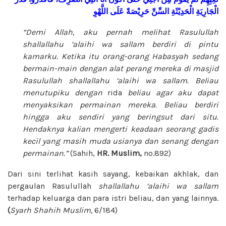
الْجَارِيَةِ
الْحَدِيْثَةِ
السِّنِّ
حَرِيْصَةً
عَلَى
اللَّهْوِ
“Demi Allah, aku pernah melihat Rasulullah
shallallahu ‘alaihi wa sallam
berdiri di pintu
kamarku. Ketika itu orang-orang Habasyah sedang
bermain-main dengan alat perang mereka di masjid
Rasulullah
shallallahu ‘alaihi wa sallam. Beliau
menutupiku dengan
rida
beliau agar aku dapat
menyaksikan permainan mereka. Beliau berdiri
hingga aku sendiri yang beringsut dari situ.
Hendaknya kalian mengerti keadaan seorang gadis
kecil yang masih muda usianya dan senang dengan
permainan.”
(Sahih,
HR. Muslim,
no.892)
Dari sini terlihat kasih sayang, kebaikan akhlak, dan
pergaulan Rasulullah
shallallahu ‘alaihi wa sallam
terhadap keluarga dan para istri beliau, dan yang lainnya.
(
Syarh Shahih
Muslim,
6/184)