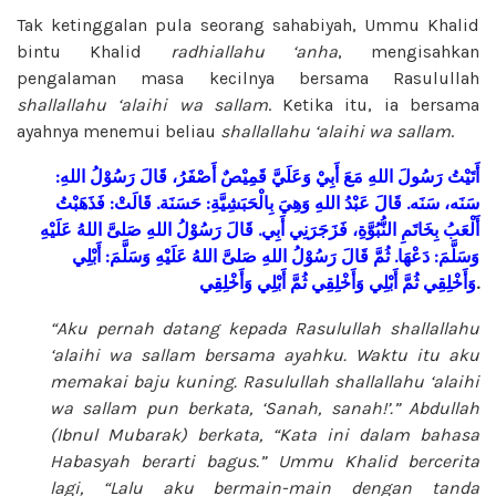
Tak ketinggalan pula seorang sahabiyah, Ummu Khalid
bintu Khalid
radhiallahu ‘anha
, mengisahkan
pengalaman masa kecilnya bersama Rasulullah
shallallahu ‘alaihi wa sallam
. Ketika itu, ia bersama
ayahnya menemui beliau
shallallahu ‘alaihi wa sallam
.
:
اللهِ
رَسُوْلُ
قَالَ
أَصْفَرُ،
قَمِيْصٌ
وَعَلَيَّ
أَبِيْ
مَعَ
اللهِ
رَسُولَ
أَتَيْتُ
فَذَهَبْتُ
:
قَالَتْ
.
حَسَنَة
:
بِالْحَبَشِيَّةِ
وَهِيَ
اللهِ
عَبْدُ
قَالَ
.
سَنَه
سَنَه،
عَلَيْهِ
اللهُ
صَلىَّ
اللهِ
رَسُوْلُ
قَالَ
.
أَبِي
فَزَجَرَنِي
النُّبُوَّةِ،
بِخَاتَمِ
أَلْعَبُ
أَبْلِي
:
وَسَلَّمَ
عَلَيْهِ
اللهُ
صَلىَّ
اللهِ
رَسُوْلُ
قَالَ
ثُمَّ
.
دَعْهَا
:
وَسَلَّمَ
وَأَخْلِقِي
أَبْلِي
ثُمَّ
وَأَخْلِقِي
أَبْلِي
ثُمَّ
وَأَخْلِقِي
.
“Aku pernah datang kepada Rasulullah
shallallahu
‘alaihi wa sallam
bersama ayahku. Waktu itu aku
memakai baju kuning. Rasulullah
shallallahu ‘alaihi
wa sallam
pun berkata, ‘Sanah, sanah!’.” Abdullah
(Ibnul Mubarak) berkata, “Kata ini dalam bahasa
Habasyah berarti bagus.” Ummu Khalid bercerita
lagi, “Lalu aku bermain-main dengan tanda