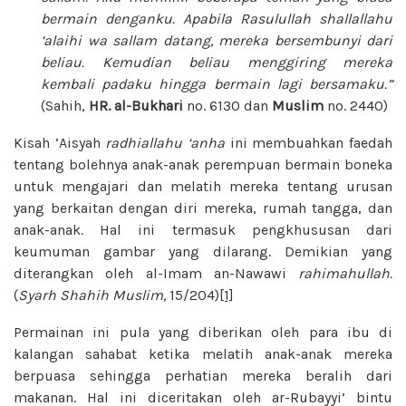
bermain denganku. Apabila Rasulullah shallallahu
‘alaihi wa sallam datang, mereka bersembunyi dari
beliau. Kemudian beliau menggiring mereka
kembali padaku hingga bermain lagi bersamaku.”
(Sahih,
HR. al-Bukhari
no. 6130 dan
Muslim
no. 2440)
Kisah ‘Aisyah
radhiallahu ‘anha
ini membuahkan faedah
tentang bolehnya anak-anak perempuan bermain boneka
untuk mengajari dan melatih mereka tentang urusan
yang berkaitan dengan diri mereka, rumah tangga, dan
anak-anak. Hal ini termasuk pengkhususan dari
keumuman gambar yang dilarang. Demikian yang
diterangkan oleh al-Imam an-Nawawi
rahimahullah.
(
Syarh Shahih Muslim,
15/204)
[1]
Permainan ini pula yang diberikan oleh para ibu di
kalangan sahabat ketika melatih anak-anak mereka
berpuasa sehingga perhatian mereka beralih dari
makanan. Hal ini diceritakan oleh ar-Rubayyi’ bintu