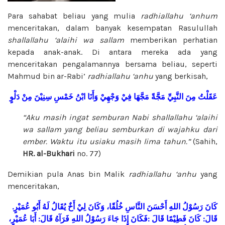
Para sahabat beliau yang mulia
radhiallahu ‘anhum
menceritakan, dalam banyak kesempatan Rasulullah
shallallahu ‘alaihi wa sallam
memberikan perhatian
kepada anak-anak. Di antara mereka ada yang
menceritakan pengalamannya bersama beliau, seperti
Mahmud bin ar-Rabi’
radhiallahu ‘anhu
yang berkisah,
عَقَلْتُ
مِنَ
النَّبِيِّ
مَجَّةً
مَجَّهَا
فِيْ
وَجْهِيْ
وَأَنَا
ابْنُ
خَمْسِ
سِنِيْنَ
مِنْ
دَلْوٍ
“Aku masih ingat semburan Nabi
shallallahu ‘alaihi
wa sallam
yang beliau semburkan di wajahku dari
ember. Waktu itu usiaku masih lima
tahun.”
(Sahih,
HR. al-Bukhari
no. 77)
Demikian pula Anas bin Malik
radhiallahu ‘anhu
yang
menceritakan,
.
عُمَيْرٍ
أَبُو
لَهُ
يُقَالُ
أَخٌ
لِيْ
وَكَانَ
خُلُقًا،
النَّاسِ
أَحْسَنَ
اللهِ
رَسُوْلُ
كَانَ
عُمَيْرٍ،
أَبَا
:
قَالَ
فَرَآهُ
اللهِ
رَسُوْلُ
جَاءَ
إِذَا
فَكَانَ
:
قَالَ
فَطِيْمًا
كَانَ
:
قَالَ