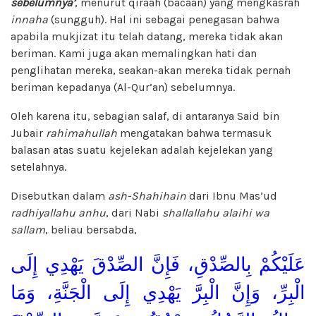
sebelumnya’
, menurut qiraah (bacaan) yang mengkasrah
innaha
(sungguh). Hal ini sebagai penegasan bahwa
apabila mukjizat itu telah datang, mereka tidak akan
beriman. Kami juga akan memalingkan hati dan
penglihatan mereka, seakan-akan mereka tidak pernah
beriman kepadanya (Al-Qur’an) sebelumnya.
Oleh karena itu, sebagian salaf, di antaranya Said bin
Jubair
rahimahullah
mengatakan bahwa termasuk
balasan atas suatu kejelekan adalah kejelekan yang
setelahnya.
Disebutkan dalam
ash-Shahihain
dari Ibnu Mas’ud
radhiyallahu anhu
, dari Nabi
shallallahu alaihi wa
sallam
, beliau bersabda,
عَلَيْكُمْ بِالصِّدْقِ، فَإِنَّ الصِّدْقَ يَهْدِي إِلَى
الْبِرِّ، وَإِنَّ الْبِرَّ يَهْدِي إِلَى الْجَنَّةِ، وَمَا