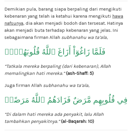
Demikian pula, barang siapa berpaling dari mengikuti
kebenaran yang telah ia ketahui karena mengikuti
hawa
nafsunya
, dia akan menjadi bodoh dan tersesat. Hatinya
akan menjadi buta terhadap kebenaran yang jelas. Ini
sebagaimana firman Allah
subhanahu wa ta’ala
,
فَلَمَّا زَاغُوٓاْ أَزَاغَ ٱللَّهُ قُلُوبَهُمِۡۚ
“Tatkala mereka berpaling (dari kebenaran), Allah
memalingkan hati mereka.”
(ash-Shaff: 5)
Juga firman Allah
subhanahu wa ta’ala
,
فِي قُلُوبِهِم مَّرَضٌ فَزَادَهُمُ ٱللَّهُ مَرَضًاۖ
“Di dalam hati mereka ada penyakit, lalu Allah
tambahkan penyakitnya.”
(al-Baqarah: 10)