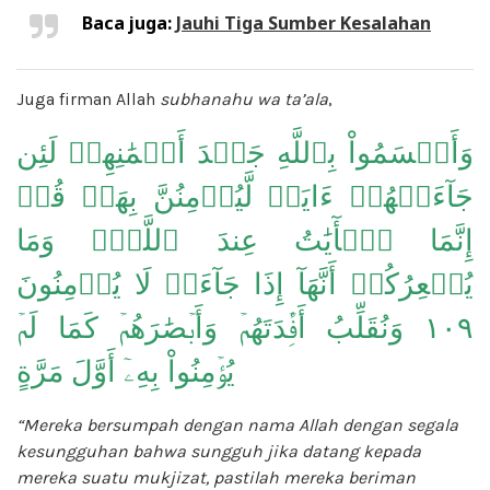
Baca juga:
Jauhi Tiga Sumber Kesalahan
Juga firman Allah
subhanahu wa ta’ala
,
وَأَقۡسَمُواْ بِٱللَّهِ جَهۡدَ أَيۡمَٰنِهِمۡ لَئِن
جَآءَتۡهُمۡ ءَايَةٞ لَّيُؤۡمِنُنَّ بِهَاۚ قُلۡ
إِنَّمَا ٱلۡأٓيَٰتُ عِندَ ٱللَّهِۖ وَمَا
يُشۡعِرُكُمۡ أَنَّهَآ إِذَا جَآءَتۡ لَا يُؤۡمِنُونَ
١٠٩ وَنُقَلِّبُ أَفۡ‍ِٔدَتَهُمۡ وَأَبۡصَٰرَهُمۡ كَمَا لَمۡ
يُؤۡمِنُواْ بِهِۦٓ أَوَّلَ مَرَّةٍ
“Mereka bersumpah dengan nama Allah dengan segala
kesungguhan bahwa sungguh jika datang kepada
mereka suatu mukjizat, pastilah mereka beriman