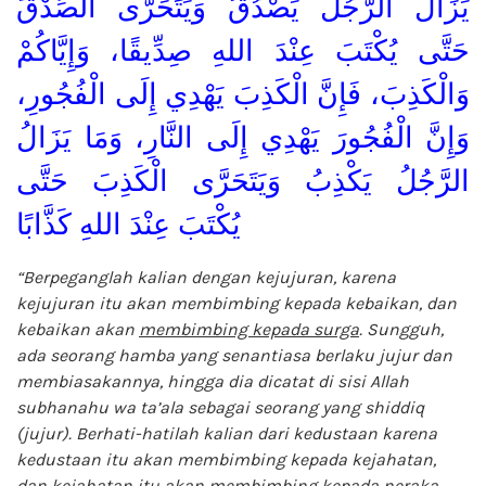
يَزَالُ الرَّجُلُ يَصْدُقُ وَيَتَحَرَّى الصِّدْقَ
حَتَّى يُكْتَبَ عِنْدَ اللهِ صِدِّيقًا، وَإِيَّاكُمْ
وَالْكَذِبَ، فَإِنَّ الْكَذِبَ يَهْدِي إِلَى الْفُجُورِ،
وَإِنَّ الْفُجُورَ يَهْدِي إِلَى النَّارِ، وَمَا يَزَالُ
الرَّجُلُ يَكْذِبُ وَيَتَحَرَّى الْكَذِبَ حَتَّى
يُكْتَبَ عِنْدَ اللهِ كَذَّابًا
“Berpeganglah kalian dengan kejujuran, karena
kejujuran itu akan membimbing kepada kebaikan, dan
kebaikan akan
membimbing kepada surga
. Sungguh,
ada seorang hamba yang senantiasa berlaku jujur dan
membiasakannya, hingga dia dicatat di sisi Allah
subhanahu wa ta’ala sebagai seorang yang shiddiq
(jujur). Berhati-hatilah kalian dari kedustaan karena
kedustaan itu akan membimbing kepada kejahatan,
dan kejahatan itu akan membimbing kepada neraka.