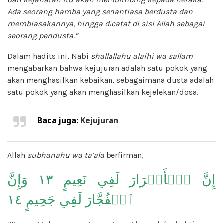
Ada seorang hamba yang senantiasa berdusta dan
membiasakannya, hingga dicatat di sisi Allah sebagai
seorang pendusta.”
Dalam hadits ini, Nabi
shallallahu alaihi wa sallam
mengabarkan bahwa kejujuran adalah satu pokok yang
akan menghasilkan kebaikan, sebagaimana dusta adalah
satu pokok yang akan menghasilkan kejelekan/dosa.
Baca juga:
Kejujuran
Allah
subhanahu wa ta’ala
berfirman,
إِنَّ ٱلۡأَبۡرَارَ لَفِي نَعِيمٍ ١٣ وَإِنَّ
ٱلۡفُجَّارَ لَفِي جَحِيمٍ ١٤