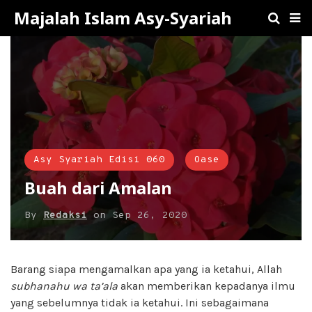
Majalah Islam Asy-Syariah
Asy Syariah Edisi 060
Oase
Buah dari Amalan
By
Redaksi
on
Sep 26, 2020
Barang siapa mengamalkan apa yang ia ketahui, Allah
subhanahu wa ta’ala
akan memberikan kepadanya ilmu
yang sebelumnya tidak ia ketahui. Ini sebagaimana