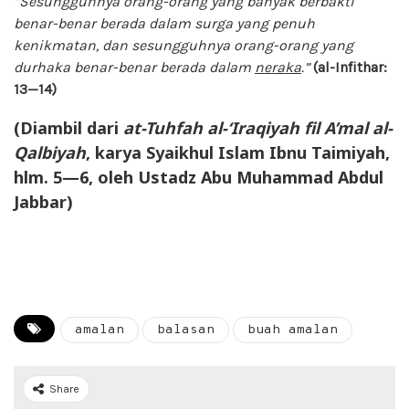
“Sesungguhnya orang-orang yang banyak berbakti
benar-benar berada dalam surga yang penuh
kenikmatan, dan sesungguhnya orang-orang yang
durhaka benar-benar berada dalam
neraka
.”
(al-Infithar:
13—14)
(Diambil dari
at-Tuhfah al-‘Iraqiyah fil A’mal al-
Qalbiyah
, karya Syaikhul Islam Ibnu Taimiyah,
hlm. 5—6, oleh Ustadz Abu Muhammad Abdul
Jabbar)
amalan
balasan
buah amalan
Share