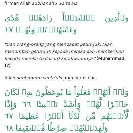
firman Allah
subhanahu wa ta’ala
,
وَٱلَّذِينَ ٱهۡتَدَوۡاْ زَادَهُمۡ هُدًى
وَءَاتَىٰهُمۡ تَقۡوَىٰهُمۡ ١٧
“Dan orang-orang yang mendapat petunjuk
, Allah
menambah petunjuk kepada mereka dan memberikan
kepada mereka (balasan) ketakwaannya.”
(Muhammad:
17)
Allah
subhanahu wa ta’ala
juga berfirman,
وَلَوۡ أَنَّهُمۡ فَعَلُواْ مَا يُوعَظُونَ بِهِۦ لَكَانَ
خَيۡرًا لَّهُمۡ وَأَشَدَّ تَثۡبِيتًا ٦٦ وَإِذًا
لَّأٓتَيۡنَٰهُم مِّن لَّدُنَّآ أَجۡرًا عَظِيمًا ٦٧
وَلَهَدَيۡنَٰهُمۡ صِرَٰطًا مُّسۡتَقِيمًا ٦٨