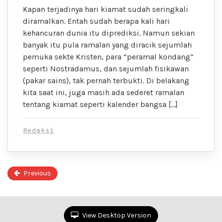
Kapan terjadinya hari kiamat sudah seringkali
diramalkan. Entah sudah berapa kali hari
kehancuran dunia itu diprediksi. Namun sekian
banyak itu pula ramalan yang diracik sejumlah
pemuka sekte Kristen, para ”peramal kondang”
seperti Nostradamus, dan sejumlah fisikawan
(pakar sains), tak pernah terbukti. Di belakang
kita saat ini, juga masih ada sederet ramalan
tentang kiamat seperti kalender bangsa […]
Redaksi
Previous
P
4
of
4
View Desktop Version