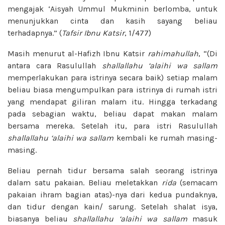
mengajak ‘Aisyah Ummul Mukminin berlomba, untuk
menunjukkan cinta dan kasih sayang beliau
terhadapnya.” (
Tafsir Ibnu
Katsir
, 1/477)
Masih menurut al-Hafizh Ibnu Katsir
rahimahullah
, “(Di
antara cara Rasulullah
shallallahu ‘alaihi wa sallam
memperlakukan para istrinya secara baik) setiap malam
beliau biasa mengumpulkan para istrinya di rumah istri
yang mendapat giliran malam itu. Hingga terkadang
pada sebagian waktu, beliau dapat makan malam
bersama mereka. Setelah itu, para istri Rasulullah
shallallahu ‘alaihi wa sallam
kembali ke rumah masing-
masing.
Beliau pernah tidur bersama salah seorang istrinya
dalam satu pakaian. Beliau meletakkan
rida
(semacam
pakaian ihram bagian atas)-nya dari kedua pundaknya,
dan tidur dengan kain/ sarung. Setelah shalat isya,
biasanya beliau
shallallahu ‘alaihi wa sallam
masuk