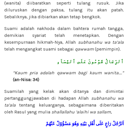
(wanita) diibaratkan seperti tulang rusuk. Jika
diluruskan dengan paksa, tulang itu akan patah.
Sebaliknya, jika dibiarkan akan tetap bengkok.
Suami adalah nakhoda dalam bahtera rumah tangga,
demikian syariat telah menetapkan. Dengan
kesempurnaan hikmah-Nya, Allah
subhanahu wa ta’ala
telah mengangkat suami sebagai
qawwam
(pemimpin).
ٱلرِّجَالُ قَوَّٰمُونَ عَلَى ٱلنِّسَآءِ
“Kaum pria adalah qawwam bagi kaum wanita….”
(an-Nisa: 34)
Suamilah yang kelak akan ditanya dan dimintai
pertanggungjawaban di hadapan Allah
subhanahu wa
ta’ala
tentang keluarganya, sebagaimana diberitakan
oleh Rasul yang mulia
shallallahu ‘alaihi wa sallam
,
اَلرَّجُلُ
رَاعٍ
عَلَى
أَهْلِ
بَيْتِهِ
وَهُوَ
مَسْؤُوْلٌ
عَنْهُمْ