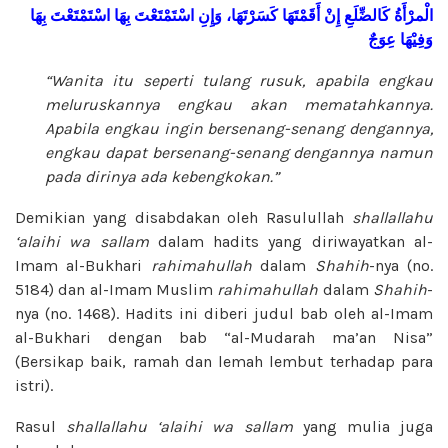
الْمرْأَةُ
كَالضِّلَعِ
إِنْ
أَقَمْتَهَا
كَسَرْتَهَا،
وَإِنِ
اسْتَمْتَعْتَ
بِهَا
اسْتَمْتَعْتَ
بِهَا
وَفِيْهَا
عِوَجٌ
“Wanita itu seperti tulang rusuk, apabila engkau
meluruskannya engkau akan mematahkannya.
Apabila engkau ingin bersenang-senang dengannya,
engkau dapat bersenang-senang dengannya namun
pada dirinya ada kebengkokan.”
Demikian yang disabdakan oleh Rasulullah
shallallahu
‘alaihi wa sallam
dalam hadits yang diriwayatkan al-
Imam al-Bukhari
rahimahullah
dalam
Shahih
-nya (no.
5184) dan al-Imam Muslim
rahimahullah
dalam
Shahih
-
nya (no. 1468). Hadits ini diberi judul bab oleh al-Imam
al-Bukhari dengan bab “al-Mudarah ma’an Nisa”
(Bersikap baik, ramah dan lemah lembut terhadap para
istri).
Rasul
shallallahu ‘alaihi wa sallam
yang mulia juga