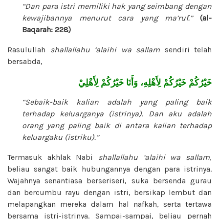
“Dan para istri memiliki hak yang seimbang dengan
kewajibannya menurut cara yang ma’ruf.”
(al-
Baqarah: 228)
Rasulullah
shallallahu ‘alaihi wa sallam
sendiri telah
bersabda,
خَيْرُكُمْ
خَيْرُكُمْ
لِأَهْلِهِ،
وَأَنَا
خَيْرُكُمْ
لِأَهْلِيْ
“Sebaik-baik kalian adalah yang paling baik
terhadap keluarganya (istrinya). Dan aku adalah
orang yang paling baik di antara kalian terhadap
keluargaku (istriku).”
Termasuk akhlak Nabi
shallallahu ‘alaihi wa sallam
,
beliau sangat baik hubungannya dengan para istrinya.
Wajahnya senantiasa berseriseri, suka bersenda gurau
dan bercumbu rayu dengan istri, bersikap lembut dan
melapangkan mereka dalam hal nafkah, serta tertawa
bersama istri-istrinya. Sampai-sampai, beliau pernah