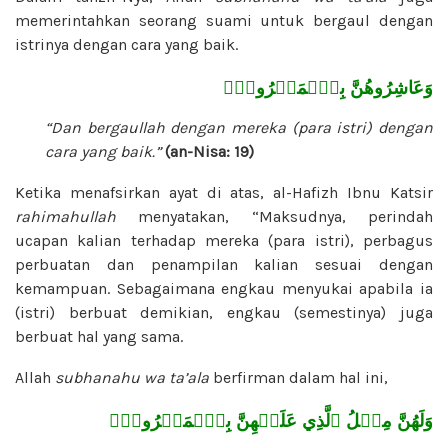
memerintahkan seorang suami untuk bergaul dengan
istrinya dengan cara yang baik.
وَعَاشِرُوهُنَّ بِٱلۡمَعۡرُوفِۚ
“Dan bergaullah dengan mereka (para istri) dengan
cara yang baik.”
(an-Nisa: 19)
Ketika menafsirkan ayat di atas, al-Hafizh Ibnu Katsir
rahimahullah
menyatakan, “Maksudnya, perindah
ucapan kalian terhadap mereka (para istri), perbagus
perbuatan dan penampilan kalian sesuai dengan
kemampuan. Sebagaimana engkau menyukai apabila ia
(istri) berbuat demikian, engkau (semestinya) juga
berbuat hal yang sama.
Allah
subhanahu wa ta’ala
berfirman dalam hal ini,
وَلَهُنَّ مِثۡلُ ٱلَّذِي عَلَيۡهِنَّ بِٱلۡمَعۡرُوفِۚ