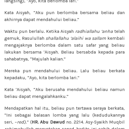
langsing), “Ayo, kita berlomba lari.”
Kata Aisyah, “Aku pun berlomba bersama beliau dan
akhirnya dapat mendahului beliau.”
Waktu pun berlalu. Ketika Aisyah
radhiallahu ‘anha
telah
gemuk, Rasulullah
shallallahu ‘alaihi wa sallam
kembali
mengajaknya berlomba dalam satu safar yang beliau
lakukan bersama ‘Aisyah. Beliau bersabda kepada para
sahabatnya, “Majulah kalian.”
Mereka pun mendahului beliau. Lalu beliau berkata
kepadaku, “Ayo, kita berlomba lari.”
Kata ‘Aisyah, “Aku berusaha mendahului beliau namun
beliau dapat mengalahkanku.”
Mendapatkan hal itu, beliau pun tertawa seraya berkata,
“Ini sebagai balasan lomba yang lalu (kedudukannya
seri, –
red
.).” (
HR. Abu Dawud
no. 2214. Asy-Syaikh Muqbil
rahimahullah
menyatakan sanad hadits ini sahih dalam