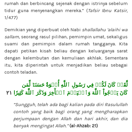
rumah dan berbincang sejenak dengan istrinya sebelum
tidur guna menyenangkan mereka.” (
Tafsir
Ibnu Katsir,
1/477)
Demikian yang diperbuat oleh Nabi
shallallahu ‘alaihi wa
sallam
, seorang rasul pilihan, pemimpin umat, sekaligus
suami dan pemimpin dalam rumah tangganya. Kita
dapati petikan kisah beliau dengan keluarganya sarat
dengan kelembutan dan kemuliaan akhlak. Sementara
itu, kita diperintah untuk menjadikan beliau sebagai
contoh teladan.
لَّقَدۡ كَانَ لَكُمۡ فِي رَسُولِ ٱللَّهِ أُسۡوَةٌ حَسَنَةٞ لِّمَن
٢١
كَانَ يَرۡجُواْ ٱللَّهَ وَٱلۡيَوۡمَ ٱلۡأٓخِرَ وَذَكَرَ ٱللَّهَ كَثِيرٗا
“Sungguh, telah ada bagi kalian pada diri Rasulullah
contoh yang baik bagi orang yang mengharapkan
perjumpaan dengan Allah dan hari akhir, dan dia
banyak mengingat Allah.”
(al-Ahzab: 21)