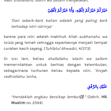
Nabi
shallallahu ‘alaihi wa sallam
menyatakan,
خَيْرُكُمْ
خَيْرُكُمْ
لِأَهْلِهِ،
وَأَنَا
خَيْرُكُمْ
لِأَهْلِيْ
‘Dan sebaik-baik kalian adalah yang paling baik
terhadap istri-istrinya’
karena para istri adalah makhluk Allah
subhanahu wa
ta’ala
yang lemah sehingga sepantasnya menjadi tempat
curahan kasih sayang. (
Tuhfatul Ahwadzi
, 4/273)
Di sisi lain, beliau
shallallahu ‘alaihi wa sallam
memerintahkan untuk berhias dengan kelembutan,
sebagaimana tuntunan beliau kepada istri, ‘Aisyah
radhiallahu ‘anha
,
عَلَيْكِ
بِالرِّفْقِ
“Hendaklah engkau bersikap lembut
[1]
.”
(Sahih,
HR.
Muslim
no. 2594)