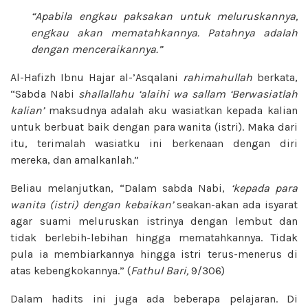
“Apabila engkau paksakan untuk meluruskannya,
engkau akan mematahkannya. Patahnya adalah
dengan menceraikannya.”
Al-Hafizh Ibnu Hajar al-’Asqalani
rahimahullah
berkata,
“Sabda Nabi
shallallahu ‘alaihi wa sallam
‘Berwasiatlah
kalian’
maksudnya adalah aku wasiatkan kepada kalian
untuk berbuat baik dengan para wanita (istri). Maka dari
itu, terimalah wasiatku ini berkenaan dengan diri
mereka, dan amalkanlah.”
Beliau melanjutkan, “Dalam sabda Nabi,
‘kepada para
wanita (istri) dengan
kebaikan’
seakan-akan ada isyarat
agar suami meluruskan istrinya dengan lembut dan
tidak berlebih-lebihan hingga mematahkannya. Tidak
pula ia membiarkannya hingga istri terus-menerus di
atas kebengkokannya.” (
Fathul Bari,
9/306)
Dalam hadits ini juga ada beberapa pelajaran. Di