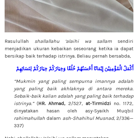
Rasulullah
shallallahu ‘alaihi wa sallam
sendiri
menjadikan ukuran kebaikan seseorang ketika ia dapat
bersikap baik terhadap istrinya. Beliau pernah bersabda,
أَكْمَلُ
الْمُؤْمِنِيْنَ
إِيْمَانًا
أَحْسَنُهُمْ
خُلُقًا
وَخِيَارُكُمْ
خِيَارُكُمْ
لِنَسَائِهِمْ
“Mukmin yang paling sempurna imannya adalah
yang paling baik akhlaknya di antara mereka.
Sebaik-baik kalian adalah yang paling baik terhadap
istrinya.”
(
HR. Ahmad,
2/527,
at-Tirmidzi
no. 1172,
dinyatakan hasan oleh asy-Syaikh Muqbil
rahimahullah
dalam
ash-Shahihul Musnad
, 2/336—
337)