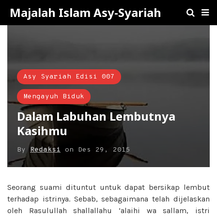
Majalah Islam Asy-Syariah
Asy Syariah Edisi 007
Mengayuh Biduk
Dalam Labuhan Lembutnya
Kasihmu
By
Redaksi
on
Des 29, 2015
Seorang suami dituntut untuk dapat bersikap lembut
terhadap istrinya. Sebab, sebagaimana telah dijelaskan
oleh Rasulullah shallallahu ‘alaihi wa sallam, istri