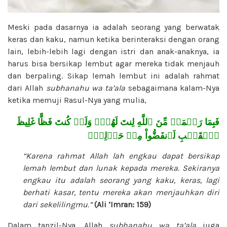
Meski pada dasarnya ia adalah seorang yang berwatak
keras dan kaku, namun ketika berinteraksi dengan orang
lain, lebih-lebih lagi dengan istri dan anak-anaknya, ia
harus bisa bersikap lembut agar mereka tidak menjauh
dan berpaling. Sikap lemah lembut ini adalah rahmat
dari Allah
subhanahu wa ta’ala
sebagaimana kalam-Nya
ketika memuji Rasul-Nya yang mulia,
فَبِمَا رَحۡمَةٖ مِّنَ ٱللَّهِ لِنتَ لَهُمۡۖ وَلَوۡ كُنتَ فَظًّا غَلِيظَ
ٱلۡقَلۡبِ لَٱنفَضُّواْ مِنۡ حَوۡلِكَۖ
“Karena rahmat Allah lah engkau dapat bersikap
lemah lembut dan lunak kepada mereka. Sekiranya
engkau itu adalah seorang yang kaku, keras, lagi
berhati kasar, tentu mereka akan menjauhkan diri
dari sekelilingmu.”
(Ali
‘Imran: 159)
Dalam tanzil-Nya, Allah
subhanahu wa ta’ala
juga