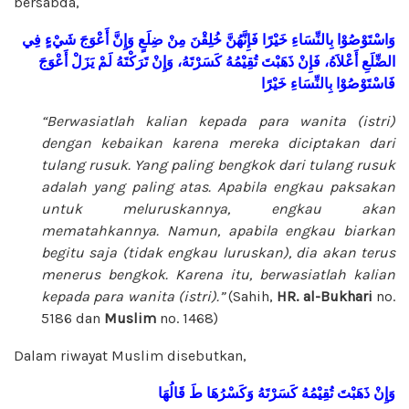
bersabda,
وَاسْتَوْصُوْا
بِالنِّسَاءِ
خَيْرًا
فَإِنَّهُنَّ
خُلِقْنَ
مِنْ
ضِلَعٍ
وَإِنَّ
أَعْوَجَ
شَيْءٍ
فِي
الضِّلَعِ
أَعْلاَهُ،
فَإِنْ
ذَهَبْتَ
تُقِيْمُهُ
كَسَرْتَهُ،
وَإِنْ
تَرَكْتَهُ
لَمْ
يَزَلْ
أَعْوَجَ
فَاسْتَوْصُوْا
بِالنِّسَاءِ
خَيْرًا
“Berwasiatlah kalian kepada para wanita (istri)
dengan kebaikan karena mereka diciptakan dari
tulang rusuk. Yang paling bengkok dari tulang rusuk
adalah yang paling atas. Apabila engkau paksakan
untuk meluruskannya, engkau akan
mematahkannya. Namun, apabila engkau biarkan
begitu saja (tidak engkau luruskan), dia akan terus
menerus bengkok. Karena itu, berwasiatlah kalian
kepada para wanita (istri).”
(Sahih,
HR. al-Bukhari
no.
5186 dan
Muslim
no. 1468)
Dalam riwayat Muslim disebutkan,
وَإِنْ
ذَهَبْتَ
تُقِيْمُهُ
كَسَرْتَهُ
وَكَسْرُهَا
طَ
قَالُهَا