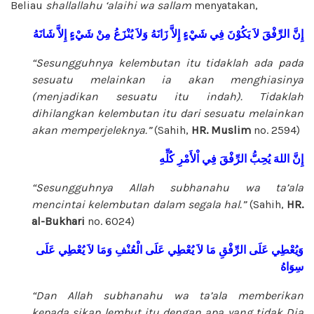
Beliau
shallallahu ‘alaihi wa sallam
menyatakan,
إِنَّ
الرِّفْقَ
لاَ
يَكُوْنَ
فِي
شَيْءٍ
إِلاَّ
زَانَهُ
وَلاَ
يُنْزَعُ
مِنْ
شَيْءٍ
إِلاَّ
شَانَهُ
“Sesungguhnya kelembutan itu tidaklah ada pada
sesuatu melainkan ia akan menghiasinya
(menjadikan sesuatu itu indah). Tidaklah
dihilangkan kelembutan itu dari sesuatu melainkan
akan memperjeleknya.”
(Sahih,
HR.
Muslim
no. 2594)
إِنَّ
اللهَ
يُحِبُّ
الرِّفْقَ
فِي
اْلأَمْرِ
كُلِّهِ
“Sesungguhnya Allah
subhanahu wa ta’ala
mencintai kelembutan dalam segala hal.”
(Sahih,
HR.
al-Bukhari
no. 6024)
وَيُعْطِي
عَلَى
الرِّفْقِ
مَا
لاَ
يُعْطِي
عَلَى
الْعُنْفِ
وَمَا
لاَ
يُعْطِي
عَلَى
سِوَاهُ
“Dan Allah
subhanahu wa ta’ala
memberikan
kepada sikap lembut itu dengan apa yang tidak Dia