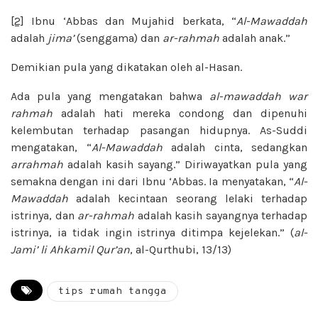
[2]
Ibnu ‘Abbas dan Mujahid berkata, “
Al-Mawaddah
adalah
jima’
(senggama) dan
ar-rahmah
adalah anak.”
Demikian pula yang dikatakan oleh al-Hasan.
Ada pula yang mengatakan bahwa
al-mawaddah war
rahmah
adalah hati mereka condong dan dipenuhi
kelembutan terhadap pasangan hidupnya. As-Suddi
mengatakan, “
Al-Mawaddah
adalah cinta, sedangkan
arrahmah
adalah kasih sayang.” Diriwayatkan pula yang
semakna dengan ini dari Ibnu ‘Abbas. Ia menyatakan, “
Al-
Mawaddah
adalah kecintaan seorang lelaki terhadap
istrinya, dan
ar-rahmah
adalah kasih sayangnya terhadap
istrinya, ia tidak ingin istrinya ditimpa kejelekan.” (
al-
Jami’ li Ahkamil Qur’an
, al-Qurthubi, 13/13)
tips rumah tangga