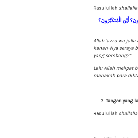
Rasulullah
shallall
ُونَ؟
أَيْنَ
الْمُتَكَبِّرُونَ؟
Allah
‘azza wa jalla
kanan-Nya seraya b
yang sombong?”
Lalu Allah melipat 
manakah para dikt
Tangan yang la
Rasulullah
shallall