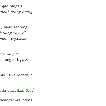
engan tangan
anakah orang-orang
, salah seorang
 Sang Raja, di
awud
, dinyatakan
zza wa jalla
a tangan-Nya, Allah
khluk-Nya. Mahasuci
لَيۡسَ كَمِثۡلِهِۦ شَيۡ
ndengar lagi Maha