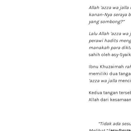
Allah
‘azza wa jalla
kanan-Nya seraya b
yang sombong?”
Lalu Allah
‘azza wa j
perawi hadits meng
manakah para dikt
sahih oleh asy-Syai
Ibnu Khuzaimah
ra
memiliki dua tanga
‘azza wa jalla
menci
Kedua tangan terse
Allah dari kesamaa
“Tidak ada sesuat
Melihat.”
(
asy-Syura: