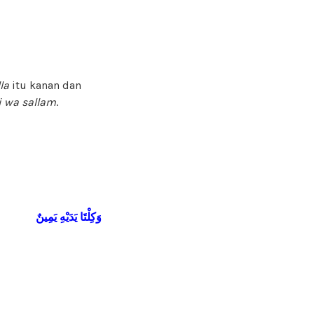
la
itu kanan dan
hi wa sallam
.
وَكِلْتَا
يَدَيْهِ
يَمِينٌ