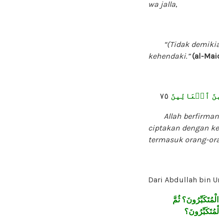
wa jalla
,
“(Tidak demikian)
kehendaki.”
(al-Mai
٧٥
مِنَ ٱلۡعَالِينَ
Allah berfirman, “
ciptakan dengan k
termasuk orang-oran
Dari Abdullah bin 
الْمُتَكَبِّرُونَ؟
ثُمَّ
لْمُتَكَبِّرُونَ؟