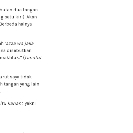
ebutan dua tangan
g satu kiri). Akan
 Berbeda halnya
lah
‘azza wa jalla
ana disebutkan
 makhluk.” (
I’anatul
nurut saya tidak
h tangan yang lain
.
 itu kanan’
, yakni