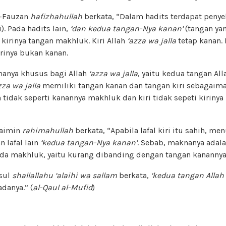
l-Fauzan
hafizhahullah
berkata, “Dalam hadits terdapat peny
i). Pada hadits lain,
‘dan kedua tangan-Nya kanan’
(tangan yan
i kirinya tangan makhluk. Kiri Allah
‘azza wa jalla
tetap kanan.
rinya bukan kanan.
 hanya khusus bagi Allah
‘azza wa jalla
, yaitu kedua tangan Al
zza wa jalla
memiliki tangan kanan dan tangan kiri sebagaim
 tidak seperti kanannya makhluk dan kiri tidak sepeti kirinya
saimin
rahimahullah
berkata, “Apabila lafal kiri itu sahih, me
 lafal lain
‘kedua tangan-Nya kanan’
. Sebab, maknanya adala
pada makhluk, yaitu kurang dibanding dengan tangan kanannya
asul
shallallahu ‘alaihi wa sallam
berkata,
‘kedua tangan Allah
danya.” (
al-Qaul
al-Mufid
)