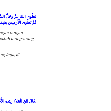
يَطْوِى
اللهُ
عَزَّ
وَجَلَّ
السّ
ثُمَّ
يَطْوِى
الْأَرَضِينَ
بِشِمَا
engan tangan
anakah orang-orang
ng Raja, di
)
الأُ
بِيَدِهِ
:
الْعَلاَءِ
ابْنُ
الَ
قَ
.