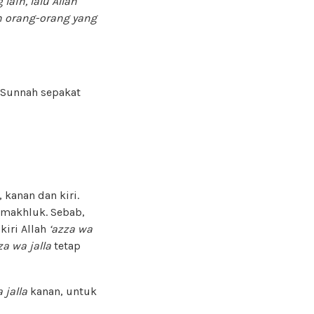
lain, lalu Allah
h orang-orang yang
s Sunnah sepakat
 kanan dan kiri.
 makhluk. Sebab,
kiri Allah
‘azza wa
za wa jalla
tetap
 jalla
kanan, untuk