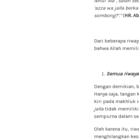
Ibnul ‘Ala`, salah 
‘azza wa jalla
berka
sombong?’.”
(
HR. A
Dari beberapa riway
bahwa Allah memili
Semua riwayat
Dengan demikian, b
Hanya saja, tangan k
kiri pada makhluk 
jalla
tidak memiliki
sempurna dalam seg
Oleh karena itu, r
menghilangkan kes