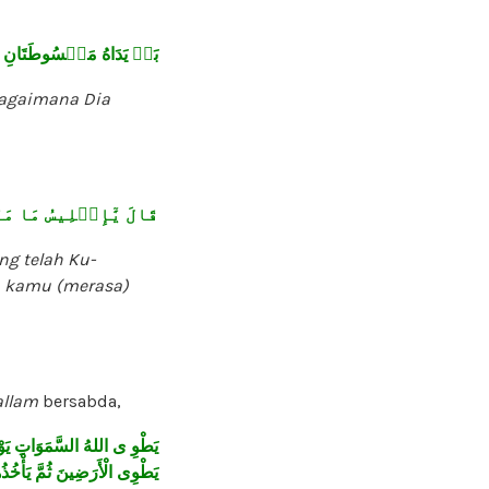
بَلۡ يَدَاهُ مَبۡسُوطَتَانِ
bagaimana Dia
قَالَ يَٰٓإِبۡلِيسُ مَا 
g telah Ku-
h kamu (merasa)
allam
bersabda,
يَطْوِ
ى
اللهُ
السَّمَوَاتِ
يَو
يَطْوِى
الْأَرَضِينَ
ثُمَّ
يَأْخُذُ