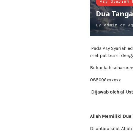
Asy Syariah 
Dua Tanga
By
admin
on
A
Pada Asy Syariah ed
melipat bumi denga
Bukankah seharusny
085696xxxxxx
Dijawab oleh al-Us
Allah Memiliki Dua
Di antara sifat Allah