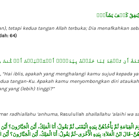
 يُنفِقُ كَيۡفَ يَشَآءُۚ
, tetapi kedua tangan Allah terbuka; Dia menafkahkan se
dah: 64)
مَنَعَكَ أَن تَسۡجُدَ لِمَا خَلَقۡتُ بِيَدَيَّۖ أَسۡتَكۡبَرۡتَ أَمۡ كُنتَ 
Hai iblis, apakah yang menghalangi kamu sujud kepada yan
edua tangan-Ku. Apakah kamu menyombongkan diri atauka
g yang (lebih) tinggi?”
Umar
radhiallahu ‘anhuma
, Rasulullah
shallallahu ‘alaihi wa s
أَيْنَ
الْجَبَّارُونَ؟
أَيْنَ
الْمَلِكُ،
أَنَا
:
يَقُولُ
ثُمَّ
الْيُمْنَى
بِيَدِهِ
يَأْخُذُهُنَّ
ثُمَّ
الْقِيَامَةِ
ْمَ
ا
أَيْنَ
الْجَبَّارُونَ؟
أَيْنَ
الْمَلِكُ،
أَنَا
:
يَقُولُ
ثُمَّ
–
الْأُخْرَى
بِيَدِهِ
:
الْعَلاَءِ
ابْنُ
قَالَ
–
هُنَّ