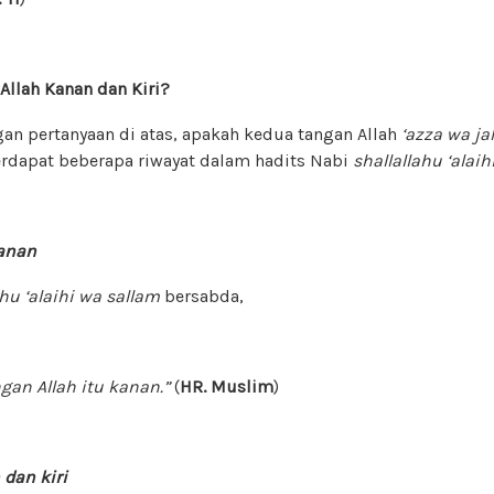
Allah Kanan dan Kiri?
an pertanyaan di atas, apakah kedua tangan Allah
‘azza wa jal
 terdapat beberapa riwayat dalam hadits Nabi
shallallahu ‘alai
anan
ahu ‘alaihi wa sallam
bersabda,
n Allah itu kanan.”
(
HR. Muslim
)
dan kiri