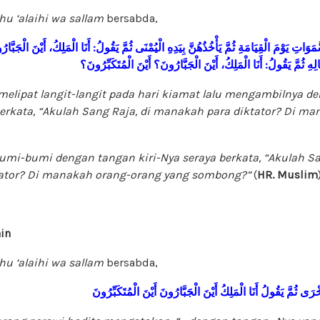
ahu ‘alaihi wa sallam
bersabda,
الْجَبَّار
أَيْنَ
الْمَلِكُ،
أَنَا
:
يَقُولُ
ثُمَّ
الْيُمْنَى
بِيَدِهِ
يَأْخُذُهُنَّ
ثُمَّ
الْقِيَامَةِ
يَوْمَ
َمَوَاتِ
الْمُتَكَبِّرُونَ؟
أَيْنَ
الْجَبَّارُونَ؟
أَيْنَ
الْمَلِكُ،
أَنَا
:
يَقُولُ
ثُمَّ
لِهِ
melipat langit-langit pada hari kiamat lalu mengambilnya d
erkata, “Akulah Sang Raja, di manakah para diktator? Di m
bumi-bumi dengan tangan kiri-Nya seraya berkata, “Akulah Sa
ator? Di manakah orang-orang yang sombong?”
(
HR. Muslim
in
ahu ‘alaihi wa sallam
bersabda,
خْرَى
ثُمَّ
يَقُولُ
أَنَا
الْمَلِكُ
أَيْنَ
الْجَبَّارُونَ
أَيْنَ
الْمُتَكَبِّرُونَ