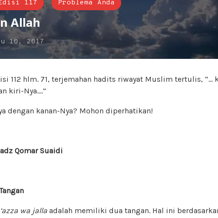
Edisi 117
Problema Anda
n Allah
gu 10, 2017
isi 112 hlm. 71, terjemahan hadits riwayat Muslim tertulis, “
n kiri-Nya….”
a dengan kanan-Nya? Mohon diperhatikan!
tadz Qomar Suaidi
 Tangan
‘azza wa jalla
adalah memiliki dua tangan. Hal ini berdasarka