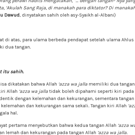
seorang perawi hadits mengatakan, “… dengan tangan- Nya yang 
ta, ‘Akulah Sang Raja, di manakah para diktator? Di manaka
bu Dawud
, dinyatakan sahih oleh asy-Syaikh al-Albani)
at di atas, para ulama berbeda pendapat setelah ulama Ahlu
ki dua tangan.
 itu sahih.
isa dikatakan bahwa Allah
‘azza wa jalla
memiliki dua tangan,
iri Allah
‘azza wa jalla
tidak boleh dipahami seperti kiri pada
identik dengan kelemahan dan kekurangan, sementara tangan 
 kelemahan dan kekurangan sama sekali. Tangan kiri Allah
‘az
ala hal.
iwayat pertama menyebutkan bahwa kedua tangan Allah
‘azza wa
an lemah dan kekurangan pada tangan Allah
‘azza wa jalla
.