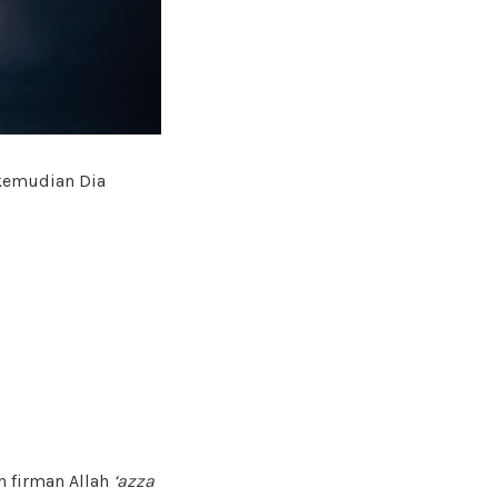
… kemudian Dia
n firman Allah
‘azza