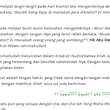
melipat langit-langit pada hari kiamat lalu mengambilnya d
erkata, “Akulah Sang Raja, di manakah para diktator? Di m
alla
melipat bumi-bumi kemudian mengambilnya.—Ibnul ‘Ala`
atakan: dengan tangan-Nya yang lain)—Allah berkata, “Akulah
ator? Di manakah orang-orang yang sombong?”
(
HR. Abu D
kh al-Albani
rahimahullah
)
himahullah
menuliskan dalam
Kitab at-Tauhid
bahwa Allah
‘a
n yang terbentang dan berinfak sekehendak-Nya. Dengan kedu
ptakan Adam.
but adalah tangan hakiki yang tidak sama dengan tangan ma
n dengan makhluk. Allah
‘azza wa jalla
berfirman,
١١
ءٞۖ وَهُوَ ٱلسَّمِيعُ ٱلۡبَصِيرُ
u pun yang serupa dengan Dia, dan Dia-lah Yang Maha Me
 11
)