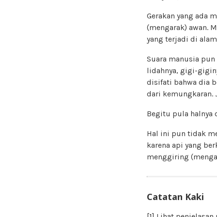
Gerakan yang ada m
(mengarak) awan. M
yang terjadi di ala
Suara manusia pun 
lidahnya, gigi-gigi
disifati bahwa dia
dari kemungkaran. J
Begitu pula halnya de
Hal ini pun tidak m
karena api yang ber
menggiring (mengar
Catatan Kaki
[1]
Lihat penjelasa