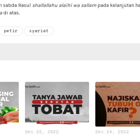
an sabda Rasul
shallallahu alaihi wa sallam
pada kelanjutan h
a
di atas.
petir
syariat
Des 25, 2022
Des 24, 2022