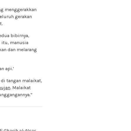
ang menggerakkan
eluruh gerakan
t.
dua bibirnya,
n itu, manusia
ikan dan melarang
n api.’
di tangan malaikat,
hujan
. Malaikat
unggangannya.”
i Gharib al-Atsar