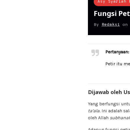
Asy Syariah 
Fungsi Pet
By
Redaksi
o
Pertanyaan:
Petir itu m
Dijawab oleh Us
Yang berfungsi unt
ta’ala
. Ini adalah s
oleh Allah
subhanah
Adapun fungsi peti