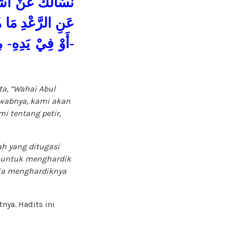
نَسْأَلُكَ عَنْ أَشْيَ
عَنِ الرَّعْدِ مَا هُ
أَوْ فِيْ يَدِهِ- م
ta,
“
Wahai Abul
awabnya, kami akan
 tentang petir,
ah yang ditugasi
 untuk menghardik
 ia menghardiknya
nya. Hadits ini