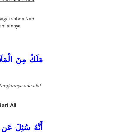
bagai sabda Nabi
n lainnya,
مَلَكٌ مِنَ الْمَلَ
 tangannya ada alat
ari Ali
أَنَّهُ سُئِلَ عَنِ