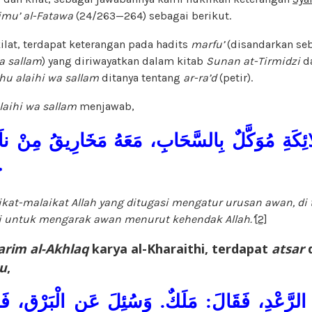
mu’ al-Fatawa
(24/263—264) sebagai berikut.
ilat, terdapat keterangan pada hadits
marfu’
(disandarkan se
wa sallam
) yang diriwayatkan dalam kitab
Sunan at-Tirmidzi
da
ahu alaihi wa sallam
ditanya tentang
ar-ra’d
(petir).
alaihi wa sallam
menjawab,
ائِكَةِ مُوَكَّلٌ بِالسَّحَابِ، مَعَهُ مَخَارِيقُ مِنْ ناَر
ح
ikat-malaikat Allah yang ditugasi mengatur urusan awan, di
i untuk mengarak awan menurut kehendak Allah.
’
[2]
rim al-Akhlaq
karya al-Kharaithi, terdapat
atsar
d
hu
,
 الرَّعْدِ، فَقَالَ: مَلَكٌ. وَسُئِلَ عَنِ الْبَرْقِ، فَ