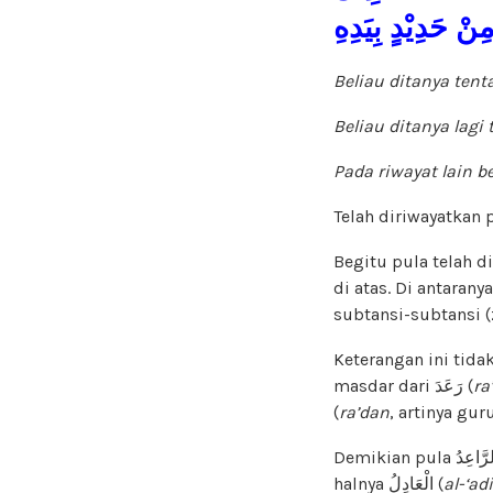
Beliau ditanya ten
Beliau ditanya lagi
Pada riwayat lain b
Telah diriwayatkan 
Begitu pula telah d
di atas. Di antaran
subtansi-subtansi (
Keterangan ini tida
masdar dari رَعَدَ (
ra
(
ra’dan
, artinya gur
halnya الْعَادِلُ (
al-‘adi