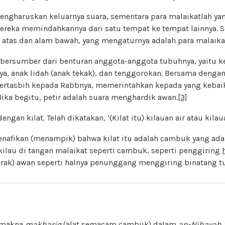
engharuskan keluarnya suara, sementara para malaikatlah y
ereka memindahkannya dari satu tempat ke tempat lainnya. S
m atas dan alam bawah, yang mengaturnya adalah para malaika
bersumber dari benturan anggota-anggota tubuhnya, yaitu ke
nya, anak lidah (anak tekak), dan tenggorokan. Bersama denga
 bertasbih kepada Rabbnya, memerintahkan kepada yang keba
ika begitu, petir adalah suara menghardik awan.
[3]
ngan kilat. Telah dikatakan, ‘(Kilat itu) kilauan air atau kilaua
enafikan (menampik) bahwa kilat itu adalah cambuk yang ada 
kilau di tangan malaikat seperti cambuk, seperti penggiring
ak) awan seperti halnya penunggang menggiring binatang t
n makna
makhariq
(alat semacam cambuk) dalam
an-Nihayah f