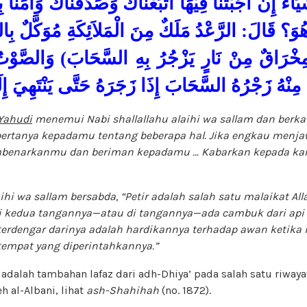
اءَ إِنْ أَجَبْتَنَا فِيْهَا اتَّبَعْنَاكَ وَصَدَّقْنَاكَ وَآمَنَّا
وَ؟ قَالَ: الرَّعْدُ مَلَكٌ مِنَ الْمَلاَئِكَةِ مُوَكَّلٌ بِال
ِخْرَاقٌ مِنْ نَارٍ يَزْجُرُ بِهِ السَّحَابَ) وَالصَّوْتُ 
مِنْهُ زَجْرُهُ السَّحَابَ إِذَا زَجَرَهُ حَتَّى يَنْتَهِيَ إ
Yahudi
menemui Nabi shallallahu alaihi wa sallam dan berka
ertanya kepadamu tentang beberapa hal. Jika engkau menj
enarkanmu dan beriman kepadamu … Kabarkan kepada kami
aihi wa sallam bersabda, “Petir adalah salah satu malaikat All
i kedua tangannya—atau di tangannya—ada cambuk dari api
terdengar darinya adalah hardikannya terhadap awan ketika
 tempat yang diperintahkannya.”
dalah tambahan lafaz dari adh-Dhiya’ pada salah satu riwayat
h al-Albani, lihat
ash-Shahihah
(no. 1872).