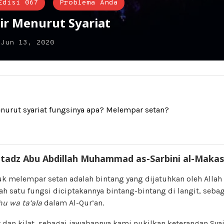
Edisi 067
Problema Anda
ir Menurut Syariat
n
Jun 13, 2020
enurut syariat fungsinya apa? Melempar setan?
tadz Abu Abdillah Muhammad as-Sarbini al-Makas
uk melempar setan adalah bintang yang dijatuhkan oleh Allah
alah satu fungsi diciptakannya bintang-bintang di langit, se
u wa ta’ala
dalam Al-Qur’an.
r dan kilat, sebagai jawabannya kami nukilkan keterangan
Sya