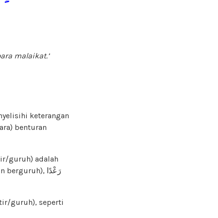
ara malaikat.
’
nyelisihi keterangan
ara) benturan
ir/guruh) adalah
rguruh), رَعْدًا
tir/guruh), seperti