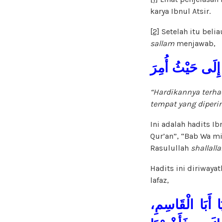
karya Ibnul Atsir.
[2]
Setelah itu belia
sallam
menjawab,
 إِلَى حَيْثُ أُمِرَ
“Hardikannya terha
tempat yang diperi
Ini adalah hadits I
Qur’an”, “Bab Wa m
Rasulullah
shallall
Hadits ini diriwaya
lafaz,
َا أَبَا الْقَاسِمِ