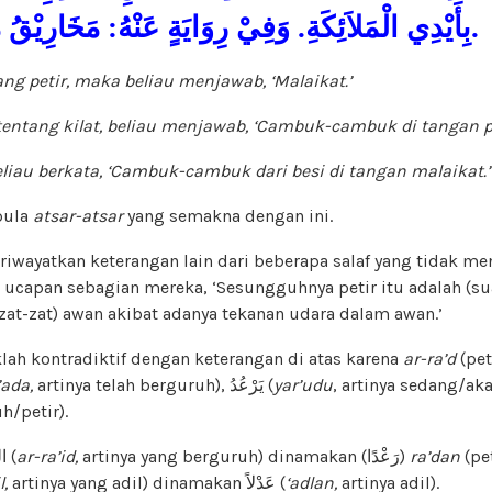
بِأَيْدِي الْمَلاَئِكَةِ. وَفِيْ رِوَايَةٍ عَنْهُ: مَخَارِيْقُ مِنْ حَدِيْدٍ بِيَدِهِ.
tang petir, maka beliau menjawab,
‘Malaikat.
’
 tentang kilat, beliau menjawab,
‘Cambuk-cambuk di tangan p
eliau berkata,
‘Cambuk-cambuk dari besi di tangan malaikat.
’
pula
atsar-atsar
yang semakna dengan ini.
iriwayatkan keterangan lain dari beberapa salaf yang tidak me
ya ucapan sebagian mereka, ‘Sesungguhnya petir itu adalah (su
zat-zat) awan akibat adanya tekanan udara dalam awan.’
klah kontradiktif dengan keterangan di atas karena
ar-ra’d
(pet
’ada,
artinya telah berguruh), يَرْعُدُ (
yar’udu
, artinya sedang/akan be
uh/petir).
Demikian pula الرَّاعِدُ (
ar-ra’id,
artinya yang berguruh) dinamakan (رَعْدًا)
ra’dan
(pe
l,
artinya yang adil) dinamakan عَدْلاً (
‘adlan,
artinya adil).