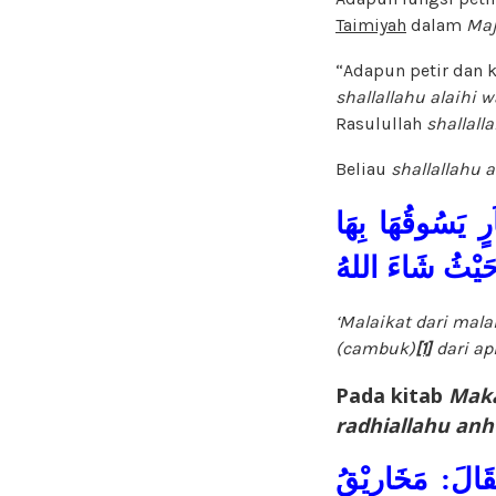
Taimiyah
dalam
Maj
“Adapun petir dan k
shallallahu alaihi 
Rasulullah
shallall
Beliau
shallallahu 
ٍ يَسُوقُهَا بِهَا
َيْثُ شَاءَ اللهُ
‘Malaikat dari mala
(cambuk)
[1]
dari ap
Pada kitab
Maka
radhiallahu an
قَالَ: مَخَارِيْقُ