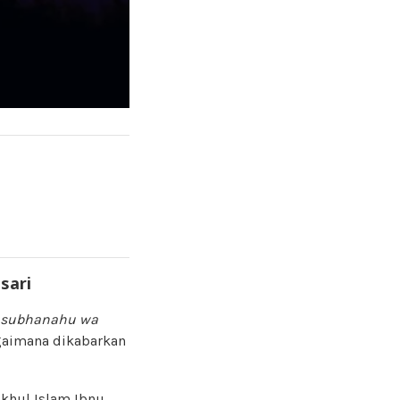
sari
subhanahu wa
bagaimana dikabarkan
ikhul Islam Ibnu