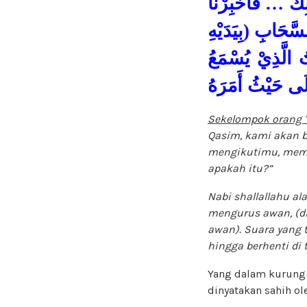
 بِكَ … فَأَخْبِرْنَا
سَّحَابِ (بِيَدَيْهِ
-الَّذِيْ يُسْمَعُ
ِلَى حَيْثُ أَمَرَهُ
Sekelompok orang 
Qasim, kami akan b
mengikutimu, memb
apakah itu?
”
Nabi shallallahu al
mengurus awan, (d
awan). Suara yang 
hingga berhenti di
Yang dalam kurung a
dinyatakan sahih ole