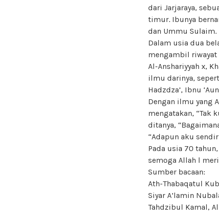
dari Jarjaraya, seb
timur. Ibunya berna
dan Ummu Sulaim.
Dalam usia dua bela
mengambil riwayat d
Al-Anshariyyah x, K
ilmu darinya, seper
Hadzdza’, Ibnu ‘Aun
Dengan ilmu yang Al
mengatakan, “Tak k
ditanya, “Bagaimana
“Adapun aku sendir
Pada usia 70 tahun,
semoga Allah l meri
Sumber bacaan:
Ath-Thabaqatul Kub
Siyar A’lamin Nubal
Tahdzibul Kamal, Al