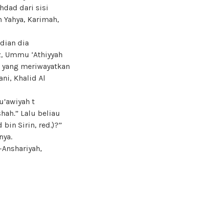
hdad dari sisi
 Yahya, Karimah,
dian dia
z, Ummu ‘Athiyyah
la yang meriwayatkan
ni, Khalid Al
u’awiyah t
ah.” Lalu beliau
bin Sirin, red.)?”
nya.
-Anshariyah,