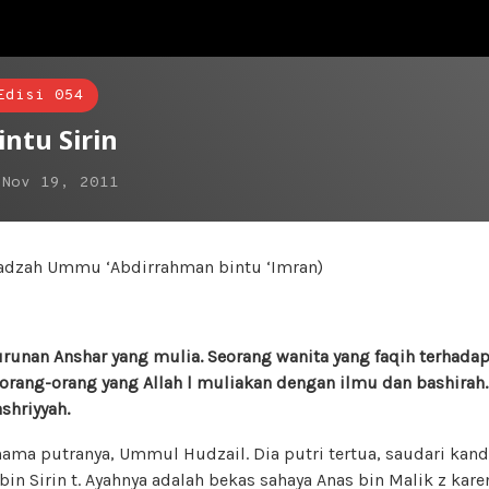
Edisi 054
ntu Sirin
n
Nov 19, 2011
stadzah Ummu ‘Abdirrahman bintu ‘Imran)
urunan Anshar yang mulia. Seorang wanita yang faqih terhada
rang-orang yang Allah l muliakan dengan ilmu dan bashirah. 
shriyyah.
ama putranya, Ummul Hudzail. Dia putri tertua, saudari kand
n Sirin t. Ayahnya adalah bekas sahaya Anas bin Malik z kar