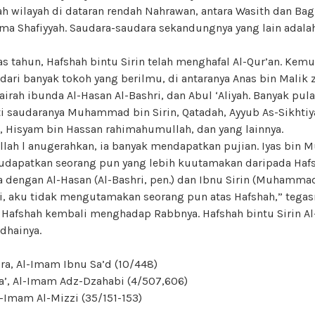
uah wilayah di dataran rendah Nahrawan, antara Wasith dan Bag
ma Shafiyyah. Saudara-saudara sekandungnya yang lain adalah
s tahun, Hafshah bintu Sirin telah menghafal Al-Qur’an. Kemu
ari banyak tokoh yang berilmu, di antaranya Anas bin Malik 
hairah ibunda Al-Hasan Al-Bashri, dan Abul ‘Aliyah. Banyak pu
ti saudaranya Muhammad bin Sirin, Qatadah, Ayyub As-Sikhtiya
, Hisyam bin Hassan rahimahumullah, dan yang lainnya.
lah l anugerahkan, ia banyak mendapatkan pujian. Iyas bin M
udapatkan seorang pun yang lebih kuutamakan daripada Hafsh
 dengan Al-Hasan (Al-Bashri, pen.) dan Ibnu Sirin (Muhammad 
i, aku tidak mengutamakan seorang pun atas Hafshah,” tegas
 Hafshah kembali menghadap Rabbnya. Hafshah bintu Sirin Al
dhainya.
ra, Al-Imam Ibnu Sa’d (10/448)
a’, Al-Imam Adz-Dzahabi (4/507,606)
-Imam Al-Mizzi (35/151-153)