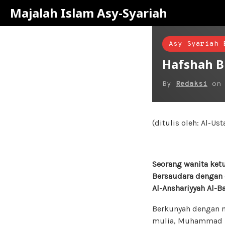
Majalah Islam Asy-Syariah
Asy Syariah 
Hafshah Bi
By
Redaksi
o
(ditulis oleh: Al-U
Seorang wanita ket
Bersaudara dengan o
Al-Anshariyyah Al-Ba
Berkunyah dengan n
mulia, Muhammad bi