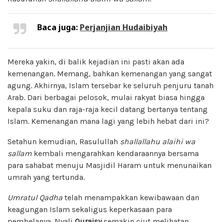
Baca juga:
Perjanjian Hudaibiyah
Mereka yakin, di balik kejadian ini pasti akan ada
kemenangan. Memang, bahkan kemenangan yang sangat
agung. Akhirnya, Islam tersebar ke seluruh penjuru tanah
Arab. Dari berbagai pelosok, mulai rakyat biasa hingga
kepala suku dan raja-raja kecil datang bertanya tentang
Islam. Kemenangan mana lagi yang lebih hebat dari ini?
Setahun kemudian, Rasulullah
shallallahu alaihi wa
sallam
kembali mengarahkan kendaraannya bersama
para sahabat menuju Masjidil Haram untuk menunaikan
umrah yang tertunda.
Umratul Qadha
telah menampakkan kewibawaan dan
keagungan Islam sekaligus keperkasaan para
pembelanya. Nyali
Quraisy
semakin ciut melihatan