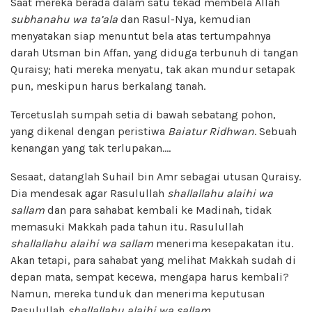
Saat mereka berada dalam satu tekad membela Allah
subhanahu wa ta’ala
dan Rasul-Nya, kemudian
menyatakan siap menuntut bela atas tertumpahnya
darah Utsman bin Affan, yang diduga terbunuh di tangan
Quraisy; hati mereka menyatu, tak akan mundur setapak
pun, meskipun harus berkalang tanah.
Tercetuslah sumpah setia di bawah sebatang pohon,
yang dikenal dengan peristiwa
Baiatur Ridhwan
. Sebuah
kenangan yang tak terlupakan.…
Sesaat, datanglah Suhail bin Amr sebagai utusan Quraisy.
Dia mendesak agar Rasulullah
shallallahu alaihi wa
sallam
dan para sahabat kembali ke Madinah, tidak
memasuki Makkah pada tahun itu. Rasulullah
shallallahu alaihi wa sallam
menerima kesepakatan itu.
Akan tetapi, para sahabat yang melihat Makkah sudah di
depan mata, sempat kecewa, mengapa harus kembali?
Namun, mereka tunduk dan menerima keputusan
Rasulullah
shallallahu alaihi wa sallam
.