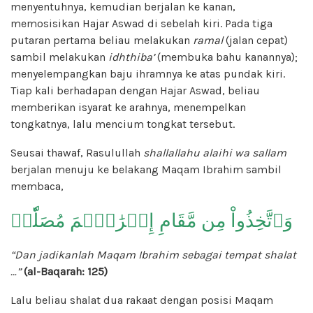
menyentuhnya, kemudian berjalan ke kanan,
memosisikan Hajar Aswad di sebelah kiri. Pada tiga
putaran pertama beliau melakukan
ramal
(jalan cepat)
sambil melakukan
idhthiba’
(membuka bahu kanannya);
menyelempangkan baju ihramnya ke atas pundak kiri.
Tiap kali berhadapan dengan Hajar Aswad, beliau
memberikan isyarat ke arahnya, menempelkan
tongkatnya, lalu mencium tongkat tersebut.
Seusai thawaf, Rasulullah
shallallahu alaihi wa sallam
berjalan menuju ke belakang Maqam Ibrahim sambil
membaca,
وَٱتَّخِذُواْ مِن مَّقَامِ إِبۡرَٰهِ‍ۧمَ مُصَلّٗىۖ
“Dan jadikanlah Maqam Ibrahim sebagai tempat shalat
…”
(al-Baqarah: 125)
Lalu beliau shalat dua rakaat dengan posisi Maqam