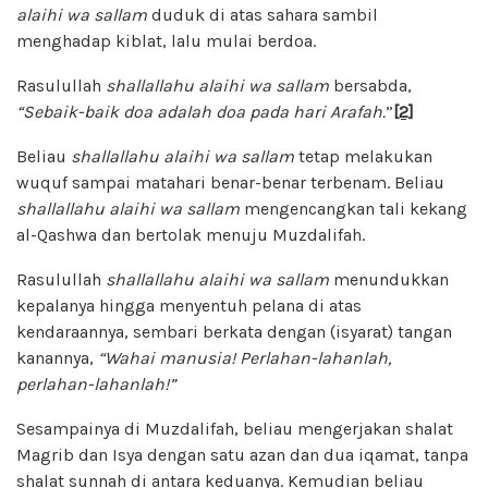
alaihi wa sallam
duduk di atas sahara sambil
menghadap kiblat, lalu mulai berdoa.
Rasulullah
shallallahu alaihi wa sallam
bersabda,
“Sebaik-baik doa adalah doa pada hari Arafah.
”
[2]
Beliau
shallallahu alaihi wa sallam
tetap melakukan
wuquf sampai matahari benar-benar terbenam. Beliau
shallallahu alaihi wa sallam
mengencangkan tali kekang
al-Qashwa dan bertolak menuju Muzdalifah.
Rasulullah
shallallahu alaihi wa sallam
menundukkan
kepalanya hingga menyentuh pelana di atas
kendaraannya, sembari berkata dengan (isyarat) tangan
kanannya,
“Wahai manusia! Perlahan-lahanlah,
perlahan-lahanlah!”
Sesampainya di Muzdalifah, beliau mengerjakan shalat
Magrib dan Isya dengan satu azan dan dua iqamat, tanpa
shalat sunnah di antara keduanya. Kemudian beliau