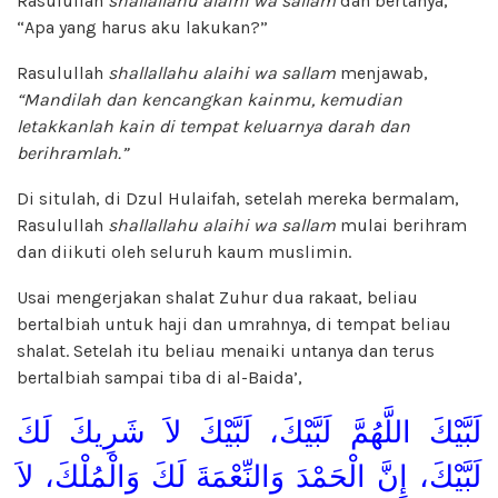
Rasulullah
shallallahu alaihi wa sallam
dan bertanya,
“Apa yang harus aku lakukan?”
Rasulullah
shallallahu alaihi wa sallam
menjawab,
“Mandilah dan kencangkan kainmu, kemudian
letakkanlah kain di tempat keluarnya darah dan
berihramlah.”
Di situlah, di Dzul Hulaifah, setelah mereka bermalam,
Rasulullah
shallallahu alaihi wa sallam
mulai berihram
dan diikuti oleh seluruh kaum muslimin.
Usai mengerjakan shalat Zuhur dua rakaat, beliau
bertalbiah untuk haji dan umrahnya, di tempat beliau
shalat. Setelah itu beliau menaiki untanya dan terus
bertalbiah sampai tiba di al-Baida’,
لَبَّيْكَ اللَّهُمَّ لَبَّيْكَ، لَبَّيْكَ لاَ شَرِيكَ لَكَ
لَبَّيْكَ، إِنَّ الْحَمْدَ وَالنِّعْمَةَ لَكَ وَالْمُلْكَ، لاَ