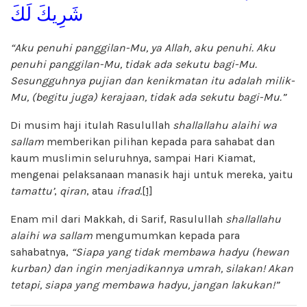
شَرِيكَ لَكَ
“Aku penuhi panggilan-Mu, ya Allah, aku penuhi. Aku
penuhi panggilan-Mu, tidak ada sekutu bagi-Mu.
Sesungguhnya pujian dan kenikmatan itu adalah milik-
Mu, (begitu juga) kerajaan, tidak ada sekutu bagi-Mu.”
Di musim haji itulah Rasulullah
shallallahu alaihi wa
sallam
memberikan pilihan kepada para sahabat dan
kaum muslimin seluruhnya, sampai Hari Kiamat,
mengenai pelaksanaan manasik haji untuk mereka, yaitu
tamattu’
,
qiran
, atau
ifrad
.
[1]
Enam mil dari Makkah, di Sarif, Rasulullah
shallallahu
alaihi wa sallam
mengumumkan kepada para
sahabatnya,
“Siapa yang tidak membawa hadyu (hewan
kurban) dan ingin menjadikannya umrah, silakan! Akan
tetapi, siapa yang membawa hadyu, jangan lakukan!”