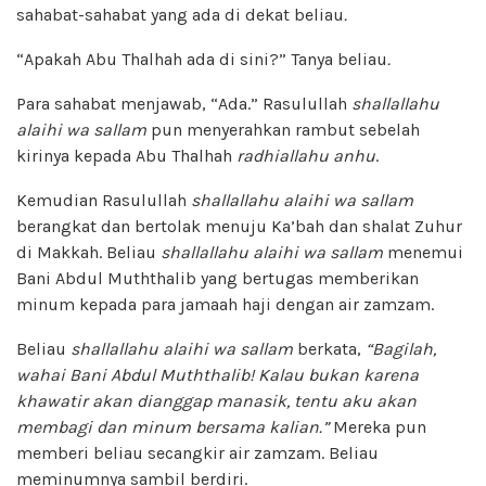
sahabat-sahabat yang ada di dekat beliau
.
“Apakah Abu Thalhah ada di sini?” Tanya beliau
.
Para sahabat menjawab, “Ada.” Rasulullah
shallallahu
alaihi wa sallam
pun menyerahkan rambut sebelah
kirinya kepada Abu Thalhah
radhiallahu anhu
.
Kemudian Rasulullah
shallallahu alaihi wa sallam
berangkat dan bertolak menuju Ka’bah dan shalat Zuhur
di Makkah. Beliau
shallallahu alaihi wa sallam
menemui
Bani Abdul Muththalib yang bertugas memberikan
minum kepada para jamaah haji dengan air zamzam.
Beliau
shallallahu alaihi wa sallam
berkata,
“Bagilah,
wahai Bani Abdul Muththalib! Kalau bukan karena
khawatir akan dianggap manasik, tentu aku akan
membagi dan minum bersama kalian.”
Mereka pun
memberi beliau secangkir air zamzam. Beliau
meminumnya sambil berdiri.