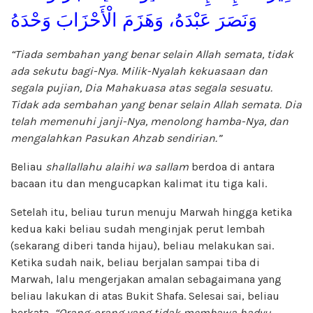
وَنَصَرَ عَبْدَهُ، وَهَزَمَ الْأَحْزَابَ وَحْدَهُ
“Tiada sembahan yang benar selain Allah semata, tidak
ada sekutu bagi-Nya. Milik-Nyalah kekuasaan dan
segala pujian, Dia Mahakuasa atas segala sesuatu.
Tidak ada sembahan yang benar selain Allah semata. Dia
telah memenuhi janji-Nya, menolong hamba-Nya, dan
mengalahkan Pasukan Ahzab sendirian.”
Beliau
shallallahu alaihi wa sallam
berdoa di antara
bacaan itu dan mengucapkan kalimat itu tiga kali.
Setelah itu, beliau turun menuju Marwah hingga ketika
kedua kaki beliau sudah menginjak perut lembah
(sekarang diberi tanda hijau), beliau melakukan sai.
Ketika sudah naik, beliau berjalan sampai tiba di
Marwah, lalu mengerjakan amalan sebagaimana yang
beliau lakukan di atas Bukit Shafa. Selesai sai, beliau
berkata,
“Orang-orang yang tidak membawa hadyu,