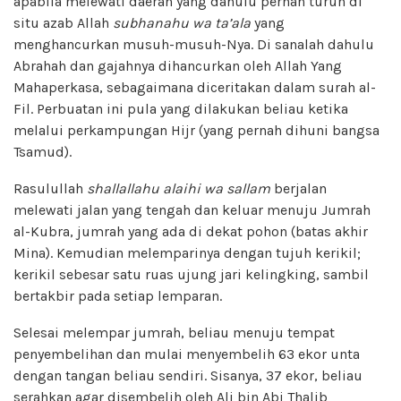
apabila melewati daerah yang dahulu pernah turun di
situ azab Allah
subhanahu wa ta’ala
yang
menghancurkan musuh-musuh-Nya. Di sanalah dahulu
Abrahah dan gajahnya dihancurkan oleh Allah Yang
Mahaperkasa, sebagaimana diceritakan dalam surah al-
Fil. Perbuatan ini pula yang dilakukan beliau ketika
melalui perkampungan Hijr (yang pernah dihuni bangsa
Tsamud).
Rasulullah
shallallahu alaihi wa sallam
berjalan
melewati jalan yang tengah dan keluar menuju Jumrah
al-Kubra, jumrah yang ada di dekat pohon (batas akhir
Mina). Kemudian melemparinya dengan tujuh kerikil;
kerikil sebesar satu ruas ujung jari kelingking, sambil
bertakbir pada setiap lemparan.
Selesai melempar jumrah, beliau menuju tempat
penyembelihan dan mulai menyembelih 63 ekor unta
dengan tangan beliau sendiri. Sisanya, 37 ekor, beliau
serahkan agar disembelih oleh Ali bin Abi Thalib