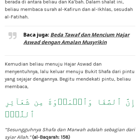
berada di antara beliau dan Ka’bah. Dalam shalat ini,
beliau membaca surah al-Kafirun dan al-Ikhlas, sesudah
al-Fatihah.
Baca juga:
Beda Tawaf dan Mencium Hajar
Aswad dengan Amalan Musyrikin
Kemudian beliau menuju Hajar Aswad dan
menyentuhnya, lalu keluar menuju Bukit Shafa dari pintu
yang sejajar dengannya. Begitu mendekati pintu, beliau
membaca,
إِنَّ ٱلصَّفَا وَٱلۡمَرۡوَةَ مِن شَعَآئِرِ
ٱللَّهِۖ
“Sesungguhnya Shafa dan Marwah adalah sebagian dari
syiar Allah.”
(al-Baqarah: 158)