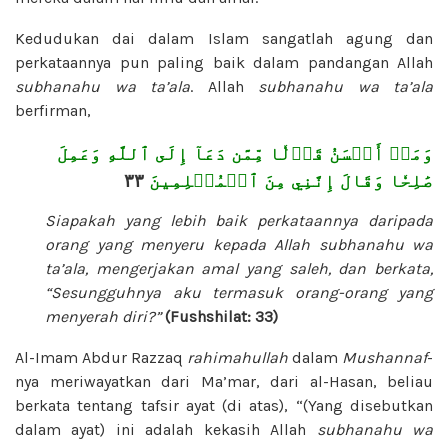
Kedudukan dai dalam Islam sangatlah agung dan
perkataannya pun paling baik dalam pandangan Allah
subhanahu wa ta’ala
. Allah
subhanahu wa ta’ala
berfirman,
وَمَنۡ أَحۡسَنُ قَوۡلٗا مِّمَّن دَعَآ إِلَى ٱللَّهِ وَعَمِلَ
٣٣
صَٰلِحٗا وَقَالَ إِنَّنِي مِنَ ٱلۡمُسۡلِمِينَ
Siapakah yang lebih baik perkataannya daripada
orang yang menyeru kepada Allah
subhanahu wa
ta’ala
, mengerjakan amal yang saleh, dan berkata,
“Sesungguhnya aku termasuk orang-orang yang
menyerah diri?”
(Fushshilat: 33)
Al-Imam Abdur Razzaq
rahimahullah
dalam
Mushannaf
-
nya meriwayatkan dari Ma’mar, dari al-Hasan, beliau
berkata tentang tafsir ayat (di atas), “(Yang disebutkan
dalam ayat) ini adalah kekasih Allah
subhanahu wa