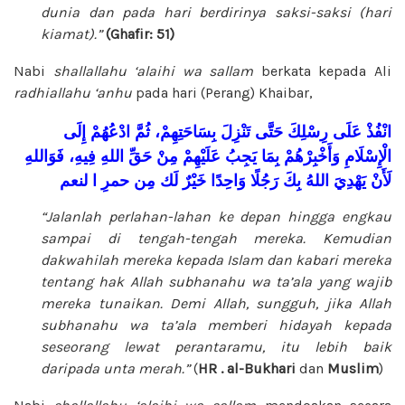
dunia dan pada hari berdirinya saksi-saksi (hari
kiamat).”
(Ghafir: 51)
Nabi
shallallahu ‘alaihi wa sallam
berkata kepada Ali
radhiallahu ‘anhu
pada hari (Perang) Khaibar,
انْفُذْ
عَلَى
رِسْلِكَ
حَتَّى
تَنْزِلَ
بِسَاحَتِهِمْ،
ثُمَّ
ادْعُهُمْ
إِلَى
الْإِسْلَامِ
وَأَخْبِرْهُمْ
بِمَا
يَجِبُ
عَلَيْهِمْ
مِنْ
حَقِّ
اللهِ
فِيهِ،
فَوَاللهِ
لَأَنْ
يَهْدِيَ
اللهُ
بِكَ
رَجُلًا
وَاحِدًا
خَيْرٌ
لَك
مِن
حمرِ
ا
لنعم
“Jalanlah perlahan-lahan ke depan hingga engkau
sampai di tengah-tengah mereka. Kemudian
dakwahilah mereka kepada Islam dan kabari mereka
tentang hak Allah
subhanahu wa ta’ala
yang wajib
mereka tunaikan. Demi Allah, sungguh, jika Allah
subhanahu wa ta’ala
memberi hidayah kepada
seseorang lewat perantaramu, itu lebih baik
daripada unta merah.”
(
HR . al-Bukhari
dan
Muslim
)