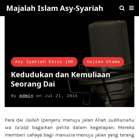
Majalah Islam Asy-Syariah
Asy Syariah Edisi 108
Kajian Utama
Kedudukan dan Kemuliaan
Seorang Dai
By
admin
on
Jul 21, 2016
Para dai
ilallah
(penyeru menuju jalan Allah
subhanahu
wa ta’ala
) bagaikan pelita dalam kegelapan. Mereka
memberi cahaya bagi manusia menuju jalan yang terang