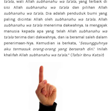
ta’ala
, wali Allah
subhanahu wa ta’ala
, yang terbaik di
sisi Allah
subhanahu wa ta’ala
dan pilihan Allah
subhanahu wa ta’ala
. Dia adalah penduduk bumi yang
paling dicintai Allah oleh
subhanahu wa ta’ala
. Allah
subhanahu wa ta’ala
menerima dakwahnya. Ia mengajak
manusia kepada apa yang telah Allah
subhanahu wa
ta’ala
terima dari dakwahnya, dan ia beramal saleh dalam
penerimaan-Nya. Kemudian ia berkata, ‘
Sesungguhnya
aku termasuk orang-orang
yang berserah diri
.’ Inilah
khalifah Allah
subhanahu wa ta’ala
.” (
Tafsir Ibnu Katsir
)