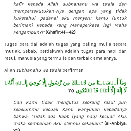
kafir kepada Allah
subhanahu wa ta’ala
dan
mempersekutukan-Nya dengan apa yang tidak
kuketahui, padahal aku menyeru kamu (untuk
beriman) kepada Yang Mahaperkasa lagi Maha
Pengampun?!”
(Ghafir:41—42)
Tugas para dai adalah tugas yang paling mulia secara
mutlak. Sebab, berdakwah adalah tugas para nabi dan
rasul; manusia yang termulia dan terbaik amalannya.
Allah
subhanahu wa ta’ala
berfirman,
وَمَآ أَرۡسَلۡنَا مِن قَبۡلِكَ مِن رَّسُولٍ إِلَّا نُوحِيٓ إِلَيۡهِ أَنَّهُۥ
٢٥
لَآ إِلَٰهَ إِلَّآ أَنَا۠ فَٱعۡبُدُونِ
Dan Kami tidak mengutus seorang rasul pun
sebelummu kecuali Kami wahyukan kepadanya
bahwa, “Tidak ada Rabb (yang haq) kecuali Aku,
maka sembahlah Aku olehmu sekalian.”
(al-Anbiya:
25)