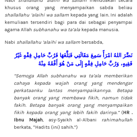
Nabi
shallallahu ‘alaihi wa sallam
mendoakan secara
khusus orang yang menyampaikan sabda beliau
shallallahu ‘alaihi wa sallam
kepada yang lain. Ini adalah
kemuliaan tersendiri bagi para dai sebagai penyampai
agama Allah
subhanahu wa ta’ala
kepada manusia.
Nabi
shallallahu ‘alaihi wa sallam
bersabda,
نَضَّرَ
اللهُ
امْرَأً
سَمِعَ
مَقَالَتِي
فَبَلَّغَهَا
فَرُبَّ
حَامِلِ
فِقْهٍ
غَيْرُ
فَقِيهٍ،
وَرُبَّ
حَامِلِ
فِقْهٍ
إِلَى
مَنْ
هُوَ
أَفْقَهُ
مِنْهُ
“Semoga Allah
subhanahu wa ta’ala
memberikan
cahaya kepada wajah orang yang mendengar
perkataanku lantas menyampaikannya. Betapa
banyak orang yang membawa fikih, namun tidak
fakih. Betapa banyak orang yang menyampaikan
fikih kepada orang yang lebih fakih darinya.”
(
HR .
Ibnu Majah
, asy-Syaikh al-Albani
rahimahullah
berkata, “Hadits (ini) sahih.”)