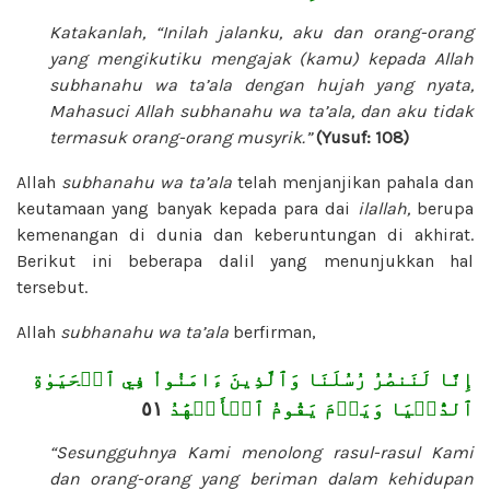
Katakanlah, “Inilah jalanku, aku dan orang-orang
yang mengikutiku mengajak (kamu) kepada Allah
subhanahu wa ta’ala
dengan hujah yang nyata,
Mahasuci Allah
subhanahu wa ta’ala
, dan aku tidak
termasuk orang-orang musyrik.”
(Yusuf: 108)
Allah
subhanahu wa ta’ala
telah menjanjikan pahala dan
keutamaan yang banyak kepada para dai
ilallah,
berupa
kemenangan di dunia dan keberuntungan di akhirat.
Berikut ini beberapa dalil yang menunjukkan hal
tersebut.
Allah
subhanahu wa ta’ala
berfirman,
إِنَّا لَنَنصُرُ رُسُلَنَا وَٱلَّذِينَ ءَامَنُواْ فِي ٱلۡحَيَوٰةِ
٥١
ٱلدُّنۡيَا وَيَوۡمَ يَقُومُ ٱلۡأَشۡهَٰدُ
“Sesungguhnya Kami menolong rasul-rasul Kami
dan orang-orang yang beriman dalam kehidupan