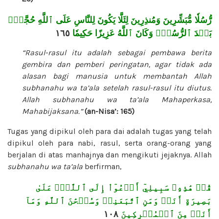
رُّسُلٗا مُّبَشِّرِينَ وَمُنذِرِينَ لِئَلَّا يَكُونَ لِلنَّاسِ عَلَى ٱللَّهِ حُجَّةُۢ
١٦٥
بَعۡدَ ٱلرُّسُلِۚ وَكَانَ ٱللَّهُ عَزِيزًا حَكِيمٗا
“Rasul-rasul itu adalah sebagai pembawa berita
gembira dan pemberi peringatan, agar tidak ada
alasan bagi manusia untuk membantah Allah
subhanahu wa ta’ala
setelah rasul-rasul itu diutus.
Allah
subhanahu wa ta’ala
Mahaperkasa,
Mahabijaksana.”
(an-Nisa’: 165)
Tugas yang dipikul oleh para dai adalah tugas yang telah
dipikul oleh para nabi, rasul, serta orang-orang yang
berjalan di atas manhajnya dan mengikuti jejaknya. Allah
subhanahu wa ta’ala
berfirman,
قُلۡ هَٰذِهِۦ سَبِيلِيٓ أَدۡعُوٓاْ إِلَى ٱللَّهِۚ عَلَىٰ
بَصِيرَةٍ أَنَا۠ وَمَنِ ٱتَّبَعَنِيۖ وَسُبۡحَٰنَ ٱللَّهِ وَمَآ
١٠٨
أَنَا۠ مِنَ ٱلۡمُشۡرِكِينَ