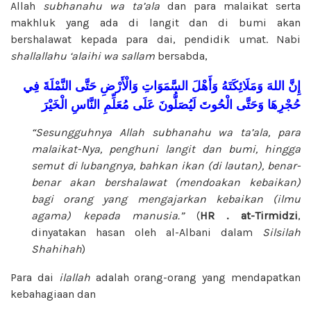
Allah
subhanahu wa ta’ala
dan para malaikat serta
makhluk yang ada di langit dan di bumi akan
bershalawat kepada para dai, pendidik umat. Nabi
shallallahu ‘alaihi wa sallam
bersabda,
إِنَّ
اللهَ
وَمَلَائِكَتَهُ
وَأَهْلَ
السَّمَوَاتِ
وَالْأَرْضِ
حَتَّى
النَّمْلَةَ
فِي
حُجْرِهَا
وَحَتَّى
الْحُوتَ
لَيُصَلُّونَ
عَلَى
مُعَلِّمِ
النَّاسِ
الْخَيْرَ
“Sesungguhnya Allah
subhanahu wa ta’ala
, para
malaikat-Nya, penghuni langit dan bumi, hingga
semut di lubangnya, bahkan ikan (di lautan), benar-
benar akan bershalawat (mendoakan kebaikan)
bagi orang yang mengajarkan kebaikan (ilmu
agama) kepada manusia.”
(
HR . at-Tirmidzi
,
dinyatakan hasan oleh al-Albani dalam
Silsilah
Shahihah
)
Para dai
ilallah
adalah orang-orang yang mendapatkan
kebahagiaan dan