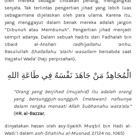
oleh mereka sebagai tindakan perang, mengangkat
senjata. Tak terlintas pengertian jihad yang lebih luas
sebagaimana dijelaskan oleh para ulama. Karena itu,
yang menggayut dalam benak mereka adalah jargon
“Dibunuh atau Membunuh”. Pengertian jihad menjadi
sempit adanya. Dalam sebuah hadits dari Fadhalah bin
Ubaid al-Anshari
radhiyallahu ‘anhu
,
Rasulullah
Shallallahu ‘alaihi wasallam
bersabda saat
Hajjatul Wada’ (haji perpisahan),
الْمُجَاهِدُ مَنْ جَاهَدَ نَفْسَهُ فِي طَاعَةِ اللهِ
“Orang yang berjihad (mujahid) itu adalah orang
yang bersungguh-sungguh (melawan) nafsunya
dalam rangka menaati Allah
Subhanahu wata’ala
.”
(
HR. al-Bazzar
,
dinyatakan hasan oleh asy-Syaikh Muqbil bin Hadi al-
Wadi’i dalam
ash-Shahihu
al-Musnad
, 2/124 no. 1065)