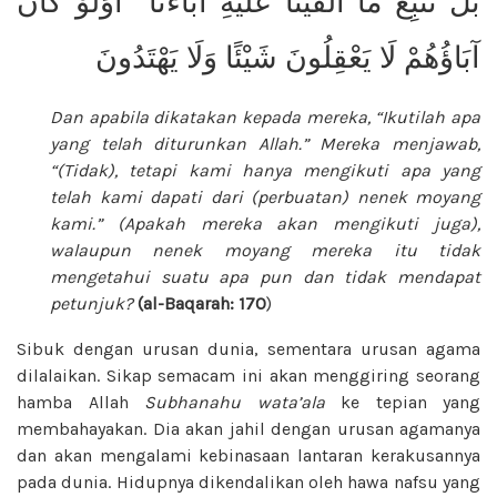
بَلْ نَتَّبِعُ مَا أَلْفَيْنَا عَلَيْهِ آبَاءَنَا ۗ أَوَلَوْ كَانَ
آبَاؤُهُمْ لَا يَعْقِلُونَ شَيْئًا وَلَا يَهْتَدُونَ
Dan apabila dikatakan kepada mereka, “Ikutilah apa
yang telah diturunkan Allah.” Mereka menjawab,
“(Tidak), tetapi kami hanya mengikuti apa yang
telah kami dapati dari (perbuatan) nenek moyang
kami.” (Apakah mereka akan mengikuti juga),
walaupun nenek moyang mereka itu tidak
mengetahui suatu apa pun dan tidak mendapat
petunjuk?
(al-Baqarah: 170
)
Sibuk dengan urusan dunia, sementara urusan agama
dilalaikan. Sikap semacam ini akan menggiring seorang
hamba Allah
Subhanahu wata’ala
ke tepian yang
membahayakan. Dia akan jahil dengan urusan agamanya
dan akan mengalami kebinasaan lantaran kerakusannya
pada dunia. Hidupnya dikendalikan oleh hawa nafsu yang