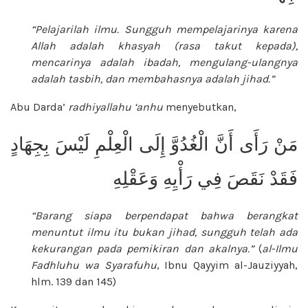
“Pelajarilah ilmu. Sungguh mempelajarinya karena
Allah adalah khasyah (rasa takut kepada),
mencarinya adalah ibadah, mengulang-ulangnya
adalah tasbih, dan membahasnya adalah jihad.”
Abu Darda’
radhiyallahu ‘anhu
menyebutkan,
مَنْ رَأَى أَنَّ الْغُدُوَّ إِلَى الْعِلْمِ لَيْسَ بِجِهَادٍ
فَقَدْ نَقَصَ فِي رَأْيِهِ وَعَقْلِهِ
“Barang siapa berpendapat bahwa berangkat
menuntut ilmu itu bukan jihad, sungguh telah ada
kekurangan pada pemikiran dan akalnya.”
(
al-Ilmu
Fadhluhu wa Syarafuhu
, Ibnu Qayyim
al-Jauziyyah,
hlm. 139 dan 145)