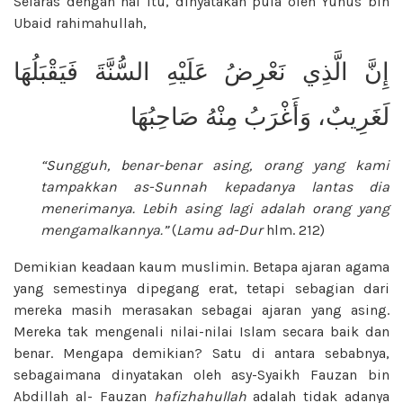
Selaras dengan hal itu, dinyatakan pula oleh Yunus bin
Ubaid rahimahullah,
إِنَّ الَّذِي نَعْرِضُ عَلَيْهِ السُّنَّةَ فَيَقْبَلُهَا
لَغَرِيبٌ، وَأَغْرَبُ مِنْهُ صَاحِبُهَا
“Sungguh, benar-benar asing, orang yang kami
tampakkan as-Sunnah kepadanya lantas dia
menerimanya. Lebih asing lagi adalah orang yang
mengamalkannya.”
(
Lamu ad-Dur
hlm.
212)
Demikian keadaan kaum muslimin. Betapa ajaran agama
yang semestinya dipegang erat, tetapi sebagian dari
mereka masih merasakan sebagai ajaran yang asing.
Mereka tak mengenali nilai-nilai Islam secara baik dan
benar. Mengapa demikian? Satu di antara sebabnya,
sebagaimana dinyatakan oleh asy-Syaikh Fauzan bin
Abdillah al- Fauzan
hafizhahullah
adalah tidak adanya