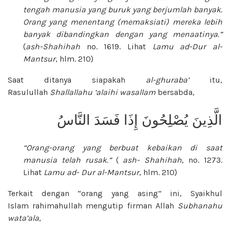
tengah manusia yang buruk yang berjumlah banyak.
Orang yang menentang (memaksiati) mereka lebih
banyak dibandingkan dengan yang menaatinya.”
(
ash-Shahihah
no. 1619.
Lihat
Lamu ad-Dur al-
Mantsur
, hlm.
210)
Saat ditanya siapakah
al-ghuraba’
itu,
Rasulullah
Shallallahu ‘alaihi wasallam
bersabda,
الَّذِينَ يُصْلِحُونَ إِذَا فَسَدَ النَّاسُ
“Orang-orang yang berbuat kebaikan di saat
manusia telah rusak.”
(
ash- Shahihah
, no. 1273.
Lihat
Lamu ad- Dur al-Mantsur
, hlm. 210)
Terkait dengan “orang yang asing” ini, Syaikhul
Islam rahimahullah mengutip firman Allah
Subhanahu
wata’ala
,