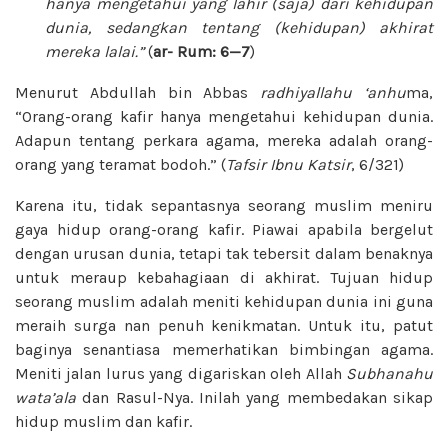
hanya mengetahui yang lahir (saja) dari kehidupan
dunia, sedangkan tentang (kehidupan) akhirat
mereka lalai.”
(
ar-
Rum: 6—7
)
Menurut Abdullah bin Abbas
radhiyallahu ‘anhu
ma,
“Orang-orang kafir hanya mengetahui kehidupan dunia.
Adapun tentang perkara agama, mereka adalah orang-
orang yang teramat bodoh.” (
Tafsir Ibnu Katsir
, 6/321)
Karena itu, tidak sepantasnya seorang muslim meniru
gaya hidup orang-orang kafir. Piawai apabila bergelut
dengan urusan dunia, tetapi tak tebersit dalam benaknya
untuk meraup kebahagiaan di akhirat. Tujuan hidup
seorang muslim adalah meniti kehidupan dunia ini guna
meraih surga nan penuh kenikmatan. Untuk itu, patut
baginya senantiasa memerhatikan bimbingan agama.
Meniti jalan lurus yang digariskan oleh Allah
Subhanahu
wata’ala
dan Rasul-Nya. Inilah yang membedakan sikap
hidup muslim dan kafir.