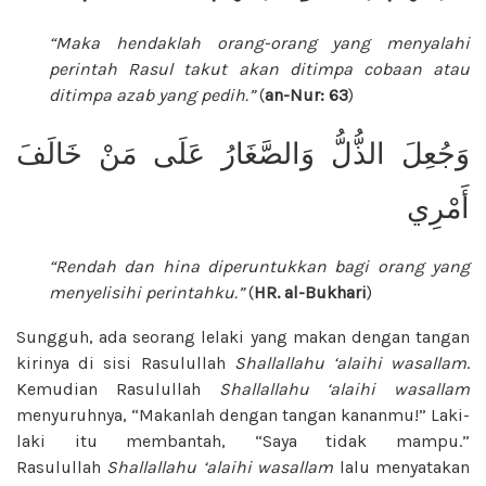
“Maka hendaklah orang-orang yang menyalahi
perintah Rasul takut akan ditimpa cobaan atau
ditimpa azab yang pedih.”
(
an-Nur: 63
)
وَجُعِلَ الذُّلُّ وَالصَّغَارُ عَلَى مَنْ خَالَفَ
أَمْرِي
“Rendah dan hina diperuntukkan bagi orang yang
menyelisihi perintahku.”
(
HR. al-Bukhari
)
Sungguh, ada seorang lelaki yang makan dengan tangan
kirinya di sisi Rasulullah
Shallallahu ‘alaihi wasallam
.
Kemudian Rasulullah
Shallallahu ‘alaihi wasallam
menyuruhnya, “Makanlah dengan tangan kananmu!” Laki-
laki itu membantah, “Saya tidak mampu.”
Rasulullah
Shallallahu ‘alaihi wasallam
lalu menyatakan