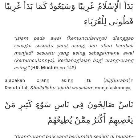
بَدَأَ الْإِسْلَامُ غَرِيبًا وَسَيَعُودُ كَمَا بَدَأَ غَرِيبًا
فَطُوبَى لِلْغُرَبَاءِ
“Islam pada awal (kemunculannya) dianggap
sebagai sesuatu yang asing, dan akan kembali
menjadi sesuatu yang asing sebagaimana awal
(kemunculannya). Berbahagialah bagi orang-orang
asing.”
(
HR. Muslim
no. 145)
Siapakah orang asing itu (
alghuraba’
)?
Rasulullah
Shallallahu ‘alaihi wasallam
menjelaskannya,
نَاسٌ صَالِحُونَ فِي نَاسِ سَوْءٍ كَثِيرٍ مَنْ
يَعْصِيهِمْ أَكْثَرُ مِمَّنْ يُطِيعُهُمْ
“Orang-orang baik yang berjumlah sedikit di tengah-