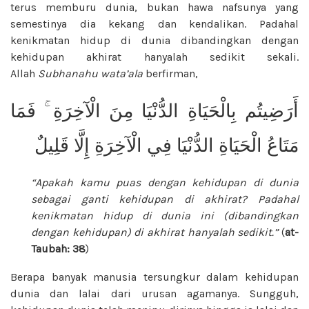
terus memburu dunia, bukan hawa nafsunya yang
semestinya dia kekang dan kendalikan. Padahal
kenikmatan hidup di dunia dibandingkan dengan
kehidupan akhirat hanyalah sedikit sekali.
Allah
Subhanahu wata’ala
berfirman,
أَرَضِيتُم بِالْحَيَاةِ الدُّنْيَا مِنَ الْآخِرَةِ ۚ فَمَا
مَتَاعُ الْحَيَاةِ الدُّنْيَا فِي الْآخِرَةِ إِلَّا قَلِيلٌ
“Apakah kamu puas dengan kehidupan di dunia
sebagai ganti kehidupan di akhirat? Padahal
kenikmatan hidup di dunia ini (dibandingkan
dengan kehidupan) di akhirat hanyalah sedikit.”
(
at-
Taubah: 38
)
Berapa banyak manusia tersungkur dalam kehidupan
dunia dan lalai dari urusan agamanya. Sungguh,