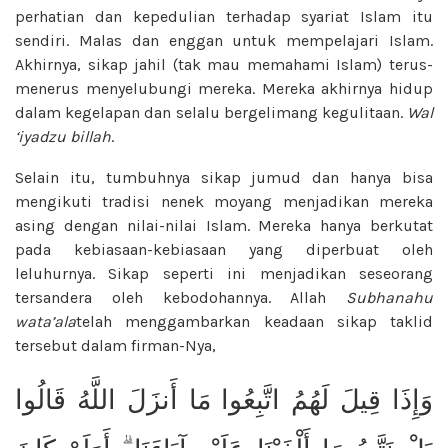
perhatian dan kepedulian terhadap syariat Islam itu
sendiri. Malas dan enggan untuk mempelajari Islam.
Akhirnya, sikap jahil (tak mau memahami Islam) terus-
menerus menyelubungi mereka. Mereka akhirnya hidup
dalam kegelapan dan selalu bergelimang kegulitaan.
Wal
‘iyadzu billah
.
Selain itu, tumbuhnya sikap jumud dan hanya bisa
mengikuti tradisi nenek moyang menjadikan mereka
asing dengan nilai-nilai Islam. Mereka hanya berkutat
pada kebiasaan-kebiasaan yang diperbuat oleh
leluhurnya. Sikap seperti ini menjadikan seseorang
tersandera oleh kebodohannya. Allah
Subhanahu
wata’ala
telah menggambarkan keadaan sikap taklid
tersebut dalam firman-Nya,
وَإِذَا قِيلَ لَهُمُ اتَّبِعُوا مَا أَنزَلَ اللَّهُ قَالُوا