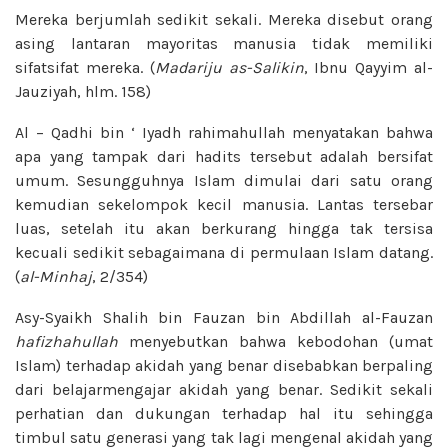
Mereka berjumlah sedikit sekali. Mereka disebut orang
asing lantaran mayoritas manusia tidak memiliki
sifatsifat mereka. (
Madariju as-Salikin
, Ibnu Qayyim al-
Jauziyah, hlm. 158)
Al – Qadhi bin ‘ Iyadh rahimahullah menyatakan bahwa
apa yang tampak dari hadits tersebut adalah bersifat
umum. Sesungguhnya Islam dimulai dari satu orang
kemudian sekelompok kecil manusia. Lantas tersebar
luas, setelah itu akan berkurang hingga tak tersisa
kecuali sedikit sebagaimana di permulaan Islam datang.
(
al-Minhaj
, 2/354)
Asy-Syaikh Shalih bin Fauzan bin Abdillah al-Fauzan
hafizhahullah
menyebutkan bahwa kebodohan (umat
Islam) terhadap akidah yang benar disebabkan berpaling
dari belajarmengajar akidah yang benar. Sedikit sekali
perhatian dan dukungan terhadap hal itu sehingga
timbul satu generasi yang tak lagi mengenal akidah yang