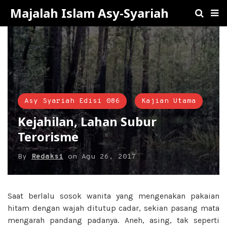
Majalah Islam Asy-Syariah
Asy Syariah Edisi 086
Kajian Utama
Kejahilan, Lahan Subur
Terorisme
By
Redaksi
on
Agu 26, 2017
Saat berlalu sosok wanita yang mengenakan pakaian
hitam dengan wajah ditutup cadar, sekian pasang mata
mengarah pandang padanya. Aneh, asing, tak seperti