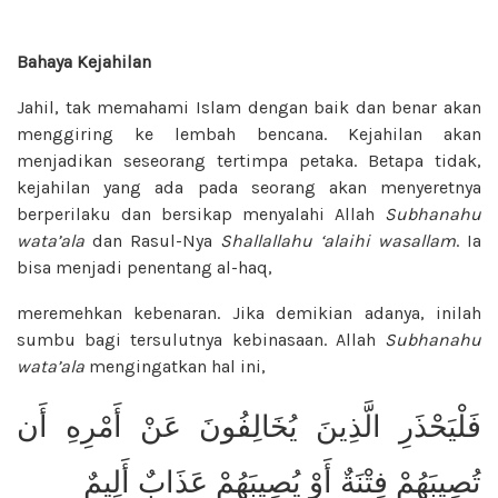
Bahaya Kejahilan
Jahil, tak memahami Islam dengan baik dan benar akan
menggiring ke lembah bencana. Kejahilan akan
menjadikan seseorang tertimpa petaka. Betapa tidak,
kejahilan yang ada pada seorang akan menyeretnya
berperilaku dan bersikap menyalahi Allah
Subhanahu
wata’ala
dan Rasul-Nya
Shallallahu ‘alaihi wasallam
. Ia
bisa menjadi penentang al-haq,
meremehkan kebenaran. Jika demikian adanya, inilah
sumbu bagi tersulutnya kebinasaan. Allah
Subhanahu
wata’ala
mengingatkan hal ini,
فَلْيَحْذَرِ الَّذِينَ يُخَالِفُونَ عَنْ أَمْرِهِ أَن
تُصِيبَهُمْ فِتْنَةٌ أَوْ يُصِيبَهُمْ عَذَابٌ أَلِيمٌ