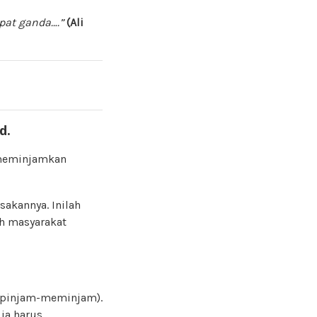
pat ganda….”
(Ali
d.
n meminjamkan
sakannya. Inilah
eh masyarakat
 pinjam-meminjam).
ia harus