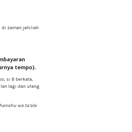
i di zaman jahiliah
embayaran
urnya tempo).
o, si B berkata,
lan lagi dan utang
hanahu wa ta’ala