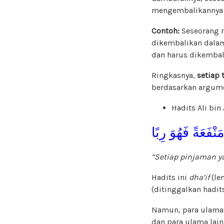
mengembalikannya d
Contoh:
Seseorang 
dikembalikan dala
dan harus dikembal
Ringkasnya,
setiap
berdasarkan argume
Hadits Ali bin
ْفَعَةً فَهُوَ رِبًا
“Setiap pinjaman 
Hadits ini
dha’if
(le
(ditinggalkan hadit
Namun, para ulama 
dan para ulama lai