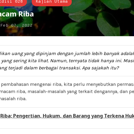
Edisi 028
Kajian Utama
cam Riba
n
Feb 07, 2022
kan uang yang dipinjam dengan jumlah lebih banyak adalah
 yang sering kita lihat. Namun, ternyata tidak hanya ini. Mas
yang terjadi dalam berbagai transaksi. Apa sajakah itu?
pembahasan mengenai riba, kita perlu menyebutkan permasa
acam riba, masalah-masalah yang terkait dengannya, dan p
asalah riba.
:
Riba; Pengertian, Hukum, dan Barang yang Terkena Hu