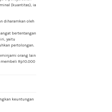
nal (kuantitas), ia
dan diharamkan oleh
sangat bertentangan
i, yaitu
hkan pertolongan.
eminjami orang lain
an membeli Rp10.000
angkan keuntungan