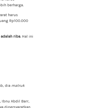
bih berharga.
arat harus
 uang Rp100.000
adalah riba
. Hal ini
b, dia
matruk
Ibnu Abdil Barr,
a dipersyaratkan