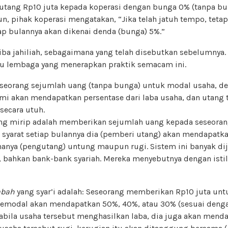
utang Rp10 juta kepada koperasi dengan bunga 0% (tanpa b
n, pihak koperasi mengatakan, “Jika telah jatuh tempo, teta
iap bulannya akan dikenai denda (bunga) 5%.”
iba jahiliah, sebagaimana yang telah disebutkan sebelumnya.
au lembaga yang menerapkan praktik semacam ini.
eorang sejumlah uang (tanpa bunga) untuk modal usaha, de
i akan mendapatkan persentase dari laba usaha, dan utang 
secara utuh.
ng mirip adalah memberikan sejumlah uang kepada seseora
 syarat setiap bulannya dia (pemberi utang) akan mendapat
ahanya (pengutang) untung maupun rugi. Sistem ini banyak d
, bahkan bank-bank syariah. Mereka menyebutnya dengan istil
abah
yang syar’i adalah: Seseorang memberikan Rp10 juta unt
emodal akan mendapatkan 50%, 40%, atau 30% (sesuai denga
pabila usaha tersebut menghasilkan laba, dia juga akan mend