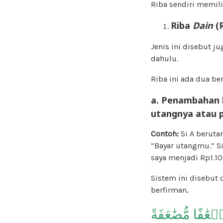
Riba sendiri memili
Riba
Dain
(R
Jenis ini disebut ju
dahulu.
Riba ini ada dua be
a. Penambahan 
utangnya atau 
Contoh:
Si A berutan
“Bayar utangmu.” Si
saya menjadi Rp1.10
Sistem ini disebut
berfirman,