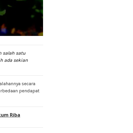
 salah satu
ih ada sekian
lahannya secara
erbedaan pendapat
kum Riba