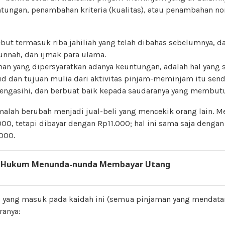
ungan, penambahan kriteria (kualitas), atau penambahan nomi
ebut termasuk riba jahiliah yang telah dibahas sebelumnya, 
Sunnah, dan ijmak para ulama.
an yang dipersyaratkan adanya keuntungan, adalah hal yang 
 dan tujuan mulia dari aktivitas pinjam-meminjam itu sendir
ngasihi, dan berbuat baik kepada saudaranya yang membutu
malah berubah menjadi jual-beli yang mencekik orang lain. M
00, tetapi dibayar dengan Rp11.000; hal ini sama saja deng
000.
:
Hukum Menunda-nunda Membayar Utang
s yang masuk pada kaidah ini (semua pinjaman yang mendat
ranya: