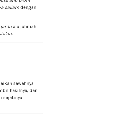
loss and profit
wa sallam
dengan
qardh
ala jahiliah
ta’an.
daikan sawahnya
bil hasilnya, dan
 sejatinya