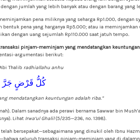
engan jumlah yang lebih banyak atau dengan barang yang le
meminjamkan pena miliknya yang seharga Rp1.000, dengan sy
m bentuk pena yang harganya Rp5.000; atau ia meminjamkan
ikan dengan uang sejumlah Rp110.000 saat jatuh tempo.
 transaksi pinjam-meminjam yang mendatangkan keuntungan 
ntasi-argumentasi berikut:
 Abi Thalib
radhiallahu anhu
كُلُّ قَرْضٍ جَرَّ مَن
yang mendatangkan keuntungan adalah riba.”
mah). Dalam sanadnya ada perawi bernama Sawwar bin Mush’a
snya). Lihat
Irwa’ul Ghalil
(5/235—236, no. 1398).
telah bersepakat—sebagaimana yang dinukil oleh Ibnu Hazm, 
n—bahwa seluruh transaksi pinjam-meminjam yang di dalamny