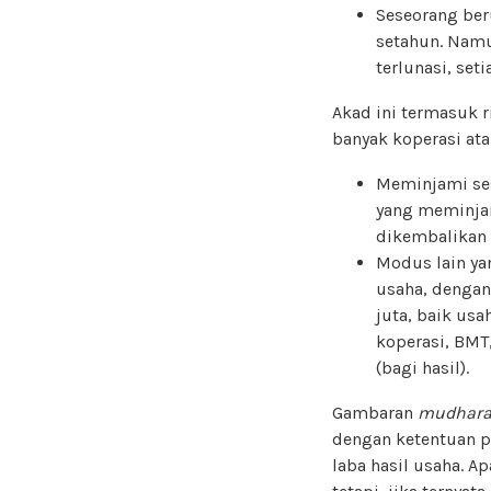
Seseorang ber
setahun. Namu
terlunasi, set
Akad ini termasuk r
banyak koperasi at
Meminjami ses
yang meminjam
dikembalikan 
Modus lain ya
usaha, dengan
juta, baik us
koperasi, BMT
(bagi hasil).
Gambaran
mudhar
dengan ketentuan p
laba hasil usaha. A