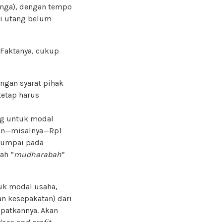
unga), dengan tempo
pi utang belum
 Faktanya, cukup
ngan syarat pihak
tetap harus
ng untuk modal
kan—misalnya—Rp1
ijumpai pada
ah “
mudharabah
”
uk modal usaha,
n kesepakatan) dari
apatkannya. Akan