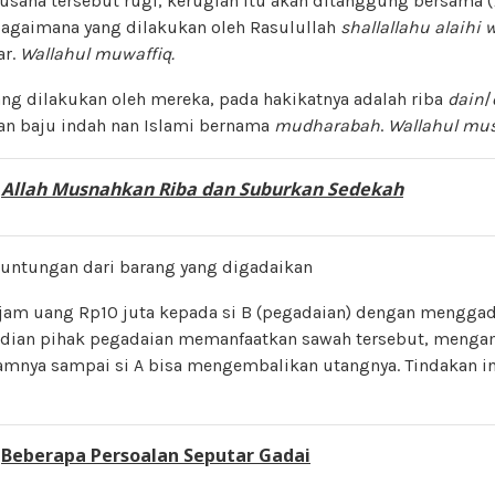
ta usaha tersebut rugi, kerugian itu akan ditanggung bersama (
sebagaimana yang dilakukan oleh Rasulullah
shallallahu alaihi 
ar.
Wallahul muwaffiq.
ang dilakukan oleh mereka, pada hakikatnya adalah riba
dain
/
n baju indah nan Islami bernama
mudharabah
.
Wallahul mus
:
Allah Musnahkan Riba dan Suburkan Sedekah
untungan dari barang yang digadaikan
jam uang Rp10 juta kepada si B (pegadaian) dengan mengga
udian pihak pegadaian memanfaatkan sawah tersebut, mengam
amnya sampai si A bisa mengembalikan utangnya. Tindakan ini
:
Beberapa Persoalan Seputar Gadai