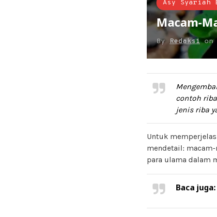
Asy Syariah 
Macam-Ma
By
Redaksi
o
Mengembali
contoh riba
jenis riba 
Untuk memperjelas 
mendetail: macam-m
para ulama dalam m
Baca juga