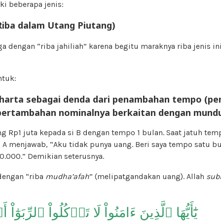
ki beberapa jenis:
iba dalam Utang Piutang)
ga dengan “riba jahiliah” karena begitu maraknya riba jenis in
ntuk:
harta sebagai denda dari penambahan tempo (p
pertambahan nominalnya berkaitan dengan mund
g Rp1 juta kepada si B dengan tempo 1 bulan. Saat jatuh temp
 A menjawab, “Aku tidak punya uang. Beri saya tempo satu bu
0.000.” Demikian seterusnya.
 dengan “riba
mudha’afah
” (melipatgandakan uang). Allah
sub
يَٰٓأَيُّهَا ٱلَّذِينَ ءَامَنُواْ لَا تَأۡكُلُواْ ٱلرِّبَوٰٓاْ أَضۡعَٰفًا مُّضَٰعَفَةً