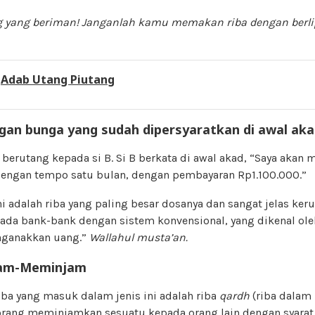
 yang beriman! Janganlah kamu memakan riba dengan berli
:
Adab Utang Piutang
gan bunga yang sudah dipersyaratkan di awal aka
 berutang kepada si B. Si B berkata di awal akad, “Saya aka
engan tempo satu bulan, dengan pembayaran Rp1.100.000.”
ini adalah riba yang paling besar dosanya dan sangat jelas keru
 pada bank-bank dengan sistem konvensional, yang dikenal ol
nganakkan uang.”
Wallahul musta’an.
jam-Meminjam
iba yang masuk dalam jenis ini adalah riba
qardh
(riba dalam
rang meminjamkan sesuatu kepada orang lain dengan syarat 