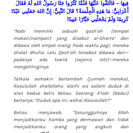
فَقَالَ
لَهُ
اللهِ
رَسُولُ
جَثَا
كَثُرُوا
فَلَمَّا
عَلَيْهَا
فَالْتَفُّوا
–
فِيهَا
عَبْدًا
جَعَلَنِي
اللهَ
إِنَّ
:
النَّبِيُّ
قَالَ
الْجِلْسَةُ؟
هَذِهِ
مَا
:
أَعْرَابِيٌّ
كَرِيمًا
وَلَمْ
يَجْعَلْنِي
جَبَّارًا
عَنِيدًا
“Nabi memiliki sebuah qash’ah (tempat
makan/nampan) yang disebut al-Gharra’ dan
dibawa oleh empat orang. Pada waktu pagi, mereka
shalat dhuha. Lalu Qash’ah tersebut dibawa dan—
padanya ada
tsarid
(sejenis roti)—mereka
mengelilinginya.
Tatkala semakin bertambah (jumlah mereka),
Rasulullah
shallallahu ‘alaihi wa sallam
duduk di
atas kedua betis beliau. Seorang A’rabi (badui)
bertanya, “Duduk apa ini, wahai Rasulullah?”
Beliau menjawab, “Sesungguhnya Allah
menjadikanku hamba yang dermawan dan tidak
menjadikanku orang yang angkuh dan