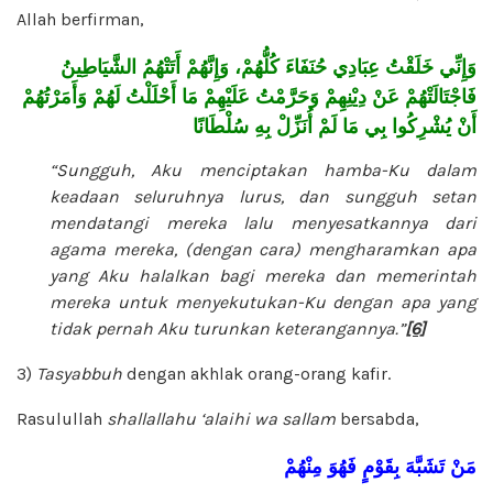
Allah berfirman,
وَإِنِّي
خَلَقْتُ
عِبَادِي
حُنَفَاءَ
كُلُّهُمْ،
وَإِنَّهُمْ
أَتَتْهُمُ
الشَّيَاطِينُ
فَاجْتَالَتْهُمْ
عَنْ
دِيْنِهِمْ
وَحَرَّمْتُ
عَلَيْهِمْ
مَا
أَحْلَلْتُ
لَهُمْ
وَأَمَرْتُهُمْ
أَنْ
يُشْرِكُوا
بِي
مَا
لَمْ
أُنَزِّلْ
بِهِ
سُلْطَانًا
“Sungguh, Aku menciptakan hamba-Ku dalam
keadaan seluruhnya lurus, dan sungguh setan
mendatangi mereka lalu menyesatkannya dari
agama mereka, (dengan cara) mengharamkan apa
yang Aku halalkan bagi mereka dan memerintah
mereka untuk menyekutukan-Ku dengan apa yang
tidak pernah Aku turunkan keterangannya.”
[6]
3)
Tasyabbuh
dengan akhlak orang-orang kafir.
Rasulullah
shallallahu ‘alaihi wa sallam
bersabda,
مَنْ
تَشَبَّهَ
بِقَوْمٍ
فَهُوَ
مِنْهُمْ