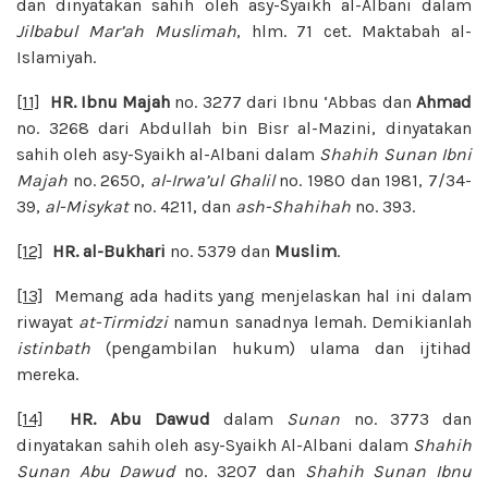
dan dinyatakan sahih oleh asy-Syaikh al-Albani dalam
Jilbabul Mar’ah Muslimah
, hlm. 71 cet. Maktabah al-
Islamiyah.
[11]
HR. Ibnu Majah
no. 3277 dari Ibnu ‘Abbas dan
Ahmad
no. 3268 dari Abdullah bin Bisr al-Mazini, dinyatakan
sahih oleh asy-Syaikh al-Albani dalam
Shahih Sunan Ibni
Majah
no. 2650,
al-Irwa’ul Ghalil
no. 1980 dan 1981, 7/34-
39,
al-Misykat
no. 4211, dan
ash-Shahihah
no. 393.
[12]
HR. al-Bukhari
no. 5379 dan
Muslim
.
[13]
Memang ada hadits yang menjelaskan hal ini dalam
riwayat
at-Tirmidzi
namun sanadnya lemah. Demikianlah
istinbath
(pengambilan hukum) ulama dan ijtihad
mereka.
[14]
HR. Abu Dawud
dalam
Sunan
no. 3773 dan
dinyatakan sahih oleh asy-Syaikh Al-Albani dalam
Shahih
Sunan Abu Dawud
no. 3207 dan
Shahih Sunan Ibnu