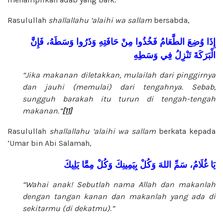
Rasulullah
shallallahu ‘alaihi wa sallam
bersabda,
إِذَا
وُضِعَ
الطَّعَامُ
فَخُذُوا
مِنْ
حَافَتِهِ
وَذَرُوا
وَسَطَهُ،
فَإِنَّ
الْبَرَكَةَ
تَنْزِلُ
فِي
وَسَطِهِ
“Jika makanan diletakkan, mulailah dari pinggirnya
dan jauhi (memulai) dari tengahnya. Sebab,
sungguh barakah itu turun di tengah-tengah
makanan.”
[11]
Rasulullah
shallallahu ‘alaihi wa sallam
berkata kepada
‘Umar bin Abi Salamah,
يَا
غُلَامُ،
سَمِّ
اللهَ
وَكُلْ
بِيَمِينِكَ
وَكُلْ
مِمَّا
يَلِيكَ
“Wahai anak! Sebutlah nama Allah dan makanlah
dengan tangan kanan dan makanlah yang ada di
sekitarmu (di dekatmu).”