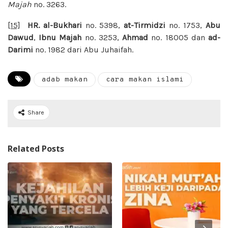
Majah
no. 3263.
[15]
HR. al-Bukhari
no. 5398,
at-Tirmidzi
no. 1753,
Abu
Dawud
,
Ibnu Majah
no. 3253,
Ahmad
no. 18005 dan
ad-
Darimi
no. 1982 dari Abu Juhaifah.
adab makan
cara makan islami
Share
Related Posts