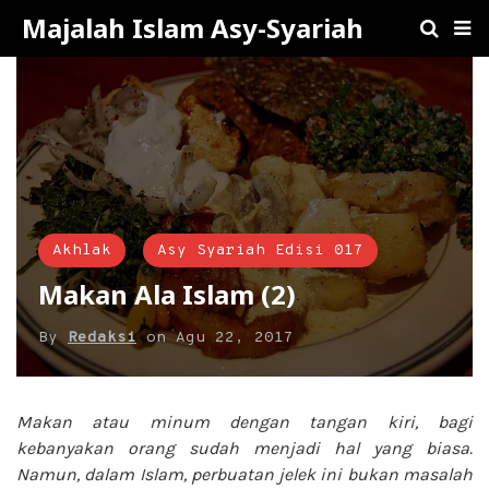
Majalah Islam Asy-Syariah
Akhlak
Asy Syariah Edisi 017
Makan Ala Islam (2)
By
Redaksi
on
Agu 22, 2017
Makan atau minum dengan tangan kiri, bagi
kebanyakan orang sudah menjadi hal yang biasa.
Namun, dalam Islam, perbuatan jelek ini bukan masalah