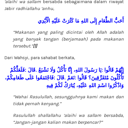
‘alaihi wa sallam
bersabda sebagaimana dalam riwayat
Jabir
radhiallahu ‘anhu
,
أَحَبُّ
الطَّعَامِ
إِلَى
اللهِ
مَا
كَثُرَتْ
عَلَيْهِ
الْأَيْدِي
“Makanan yang paling dicintai oleh Allah adalah
yang banyak tangan (berjamaah) pada makanan
tersebut.”
[1]
Dari Wahsyi, para sahabat berkata,
فَلَعَلَّكُمْ
:
قَالَ
.
نَشْبَعُ
وَلَا
نَأْكُلُ
إِنَّا
اللهِ،
رَسُولَ
يَا
:
قَالُوا
إِنَّهُمْ
طَعَامِكُمْ،
عَلَى
فَاجْتَمَعُوا
:
قَالَ
.
نَعَمْ
:
قَالُوا
مُتَفَرِّقِينَ؟
تَأْكُلُونَ
وَاذْكُرُوا
اسْمَ
اللهِ
عَلَيْهِ،
يُبَارَكْ
لَكُمْ
فِيهِ
“Wahai Rasulullah, sesungguhnya kami makan dan
tidak pernah kenyang.”
Rasulullah
shallallahu ‘alaihi wa sallam
bersabda,
“Jangan-jangan kalian makan berpencar?”