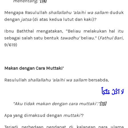
menentang.”
[14]
Mengapa Rasulullah
shallallahu ‘alaihi wa sallam
duduk
dengan
jatsa
(di atas kedua lutut dan kaki)?
Ibnu Baththal mengatakan, “Beliau melakukan hal itu
sebagai salah satu bentuk
tawadhu’
beliau.” (
Fathul Bari
,
9/619)
Makan dengan Cara Muttaki’
Rasulullah
shallallahu ‘alaihi wa sallam
bersabda,
لَا
آكُلُ
مُتَّكِأً
“Aku tidak makan dengan cara muttaki’.”
[15]
Apa yang dimaksud dengan
muttaki’
?
Terjadi perbedaan pendapat di kalangan para ulama