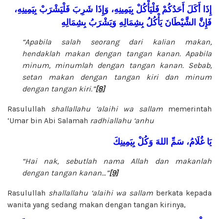
إِذَا
أَكَلَ
أَحَدُكُمْ
فَلْيَأْكُلْ
بِيَمِينِهِ،
وَإِذَا
شَرِبَ
فَلْيَشْرَبْ
بِيَمِينِهِ،
فَإِنَّ
الشَّيْطَانَ
يَأْكُلُ
بِشِمَالِهِ
وَيَشْرَبُ
بِشِمَالِهِ
“Apabila salah seorang dari kalian makan,
hendaklah makan dengan tangan kanan. Apabila
minum, minumlah dengan tangan kanan. Sebab,
setan makan dengan tangan kiri dan minum
dengan tangan kiri.”
[8]
Rasulullah
shallallahu ‘alaihi wa sallam
memerintah
‘Umar bin Abi Salamah
radhiallahu ‘anhu
يَا
غُلَامُ،
سَمِّ
اللهَ
وَكُلْ
بِيَمِينِكَ
“Hai nak, sebutlah nama Allah dan makanlah
dengan tangan kanan…”
[9]
Rasulullah
shallallahu ‘alaihi wa sallam
berkata kepada
wanita yang sedang makan dengan tangan kirinya,