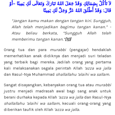
أَوْ
–
يَمِينًا
لَكِ
وَتَعَالَى
تَبَارَكَ
اللهُ
جَعَلَ
وَقَدْ
بِشِمَالِكِ
تَأْكُلْ
لاَ
يَمِينًا
لَكِ
وَجَلَّ
عَزَّ
اللهُ
أَطْلَقَ
وَقَدْ
:
قَالَ
“Jangan kamu makan dengan tangan kiri. Sungguh,
Allah telah menjadikan bagimu tangan kanan.” -
Atau beliau berkata, “Sungguh Allah telah
memberimu tangan kanan.”
[10]
Orang tua dan para
murabbi
(pengajar) hendaklah
memerhatikan anak didiknya dan menjadi suri teladan
yang terbaik bagi mereka. Jadilah orang yang pertama
kali melaksanakan segala perintah Allah
‘azza wa jalla
dan Rasul-Nya Muhammad
shallallahu ‘alaihi wa sallam
.
Sangat disayangkan, kebanyakan orang tua atau
murabbi
justru menjadi madrasah awal bagi sang anak untuk
berani durhaka kepada Allah
‘azza wa jalla
dan Rasul-Nya
shallallahu ‘alaihi wa sallam
, kecuali orang-orang yang
diberikan taufik oleh Allah
‘azza wa jalla
.