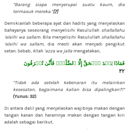
“Barang siapa menyerupai suatu kaum, dia
termasuk mereka.”
[7]
Demikianlah beberapa ayat dan hadits yang menjelaskan
bahayanya seseorang menyelisihi Rasulullah
shallallahu
‘alaihi wa sallam
. Bila menyelisihi Rasulullah
shallallahu
‘alaihi wa sallam
, dia mesti akan menjadi pengikut
setan. Sebab, Allah
‘azza wa jalla
mengatakan,
فَمَاذَا بَعۡدَ ٱلۡحَقِّ إِلَّا ٱلضَّلَٰلُۖ فَأَنَّىٰ تُصۡرَفُونَ
٣٢
“Tidak ada setelah kebenaran itu melainkan
kesesatan, bagaimana kalian bisa dipalingkan?!”
(Yunus: 32)
Di antara dalil yang menjelaskan wajibnya makan dengan
tangan kanan dan haramnya makan dengan tangan kiri
adalah sebagai berikut.