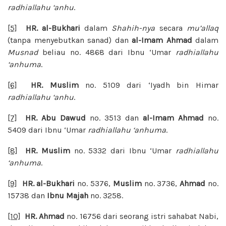
radhiallahu ‘anhu
.
[5]
HR. al-Bukhari
dalam
Shahih-nya
secara
mu’allaq
(tanpa menyebutkan sanad) dan
al-Imam Ahmad
dalam
Musnad
beliau no. 4868 dari Ibnu ‘Umar
radhiallahu
‘anhuma
.
[6]
HR. Muslim
no. 5109 dari ‘Iyadh bin Himar
radhiallahu ‘anhu
.
[7]
HR. Abu Dawud
no. 3513 dan
al-Imam Ahmad
no.
5409 dari Ibnu ‘Umar
radhiallahu ‘anhuma
.
[8]
HR. Muslim
no. 5332 dari Ibnu ‘Umar
radhiallahu
‘anhuma
.
[9]
HR. al-Bukhari
no. 5376,
Muslim
no. 3736,
Ahmad
no.
15738 dan
Ibnu Majah
no. 3258.
[10]
HR. Ahmad
no. 16756 dari seorang istri sahabat Nabi,