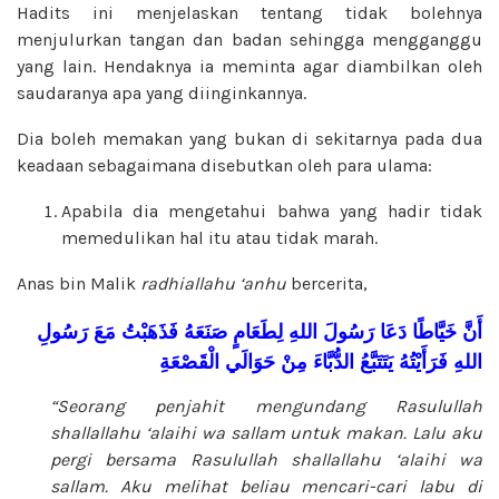
Hadits ini menjelaskan tentang tidak bolehnya
menjulurkan tangan dan badan sehingga mengganggu
yang lain. Hendaknya ia meminta agar diambilkan oleh
saudaranya apa yang diinginkannya.
Dia boleh memakan yang bukan di sekitarnya pada dua
keadaan sebagaimana disebutkan oleh para ulama:
Apabila dia mengetahui bahwa yang hadir tidak
memedulikan hal itu atau tidak marah.
Anas bin Malik
radhiallahu ‘anhu
bercerita,
أَنَّ
خَيَّاطًا
دَعَا
رَسُولَ
اللهِ
لِطَعَامٍ
صَنَعَهُ
فَذَهَبْتُ
مَعَ
رَسُولِ
اللهِ
فَرَأَيْتُهُ
يَتَتَبَّعُ
الدُّبَّاءَ
مِنْ
حَوَالَي
الْقَصْعَةِ
“Seorang penjahit mengundang Rasulullah
shallallahu ‘alaihi wa sallam
untuk makan. Lalu aku
pergi bersama Rasulullah
shallallahu ‘alaihi wa
sallam. Aku melihat beliau mencari-cari labu di