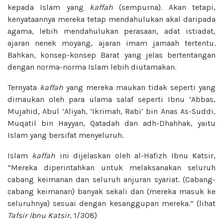
kepada Islam yang
kaffah
(sempurna). Akan tetapi,
kenyataannya mereka tetap mendahulukan akal daripada
agama, lebih mendahulukan perasaan, adat istiadat,
ajaran nenek moyang, ajaran imam jamaah tertentu.
Bahkan, konsep-konsep Barat yang jelas bertentangan
dengan norma-norma Islam lebih diutamakan.
Ternyata
kaffah
yang mereka maukan tidak seperti yang
dimaukan oleh para ulama salaf seperti Ibnu ‘Abbas,
Mujahid, Abul ‘Aliyah, ‘Ikrimah, Rabi’ bin Anas As-Suddi,
Muqatil bin Hayyan, Qatadah dan adh-Dhahhak, yaitu
Islam yang bersifat menyeluruh.
Islam
kaffah
ini dijelaskan oleh al-Hafizh Ibnu Katsir,
“Mereka diperintahkan untuk melaksanakan seluruh
cabang keimanan dan seluruh anjuran syariat. (Cabang-
cabang keimanan) banyak sekali dan (mereka masuk ke
seluruhnya) sesuai dengan kesanggupan mereka.” (lihat
Tafsir Ibnu Katsir
, 1/308)