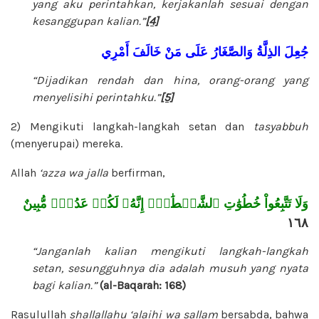
yang aku perintahkan, kerjakanlah sesuai dengan
kesanggupan kalian.”
[4]
جُعِلَ
الذِلَّةُ
وَالصَّغَارُ
عَلَى
مَنْ
خَالَفَ
أَمْرِي
“Dijadikan rendah dan hina, orang-orang yang
menyelisihi perintahku.”
[5]
2) Mengikuti langkah-langkah setan dan
tasyabbuh
(menyerupai) mereka.
Allah
‘azza wa jalla
berfirman,
وَلَا تَتَّبِعُواْ خُطُوَٰتِ ٱلشَّيۡطَٰنِۚ إِنَّهُۥ لَكُمۡ عَدُوّٞ مُّبِينٌ
١٦٨
“Janganlah kalian mengikuti langkah-langkah
setan, sesungguhnya dia adalah musuh yang nyata
bagi kalian.”
(al-Baqarah: 168)
Rasulullah
shallallahu ‘alaihi wa sallam
bersabda, bahwa