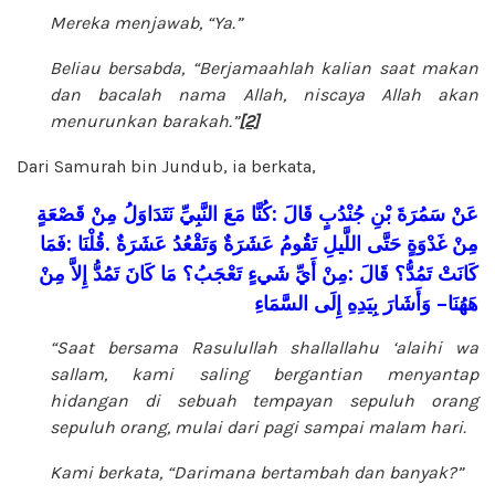
Mereka menjawab, “Ya.”
Beliau bersabda, “Berjamaahlah kalian saat makan
dan bacalah nama Allah, niscaya Allah akan
menurunkan barakah.”
[2]
Dari Samurah bin Jundub, ia berkata,
قَصْعَةٍ
مِنْ
نَتَدَاوَلُ
النَّبِيِّ
مَعَ
كُنَّا
:
قَالَ
جُنْدُبٍ
بْنِ
سَمُرَةَ
عَنْ
فَمَا
:
قُلْنَا
.
عَشَرَةٌ
وَتَقْعُدُ
عَشَرَةٌ
تَقُومُ
اللَّيلِ
حَتَّى
غَدْوَةٍ
مِنْ
مِنْ
إِلاَّ
تَمُدُّ
كَانَ
مَا
تَعْجَبُ؟
شَيءٍ
أَيِّ
مِنْ
:
قَالَ
تَمُدُّ؟
كَانَتْ
السَّمَاءِ
إِلَى
بِيَدِهِ
وَأَشَارَ
–
هَهُنَا
“Saat bersama Rasulullah
shallallahu ‘alaihi wa
sallam, kami saling bergantian menyantap
hidangan di sebuah tempayan sepuluh orang
sepuluh orang, mulai dari pagi sampai malam hari.
Kami berkata, “Darimana bertambah dan banyak?”