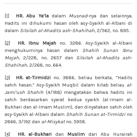
[1]
HR. Abu Ya’la
dalam
Musnad
-nya dan selainnya.
Hadits ini dihukumi hasan oleh asy-Syaikh al-Albani di
dalam
Silsilah al-Ahadits ash-Shahihah
, 2/562, no. 895.
[2]
HR. Ibnu Majah
no. 3286. Asy-Syaikh al-Albani
menghukuminya hasan dalam
Shahih Sunan Ibnu
Majah
, 2/228, no. 2657 dan
Silsilah al-Ahadits ash-
Shahihah
, 2/268, no. 664.
[3]
HR. at-Tirmidzi
no. 3886, beliau berkata, “Hadits
sahih hasan.” Asy-Syaikh Muqbil dalam kitab beliau
al-
Jami’ush Shahih
(4/188) mengatakan bahwa hadits ini
sahih berdasarkan syarat kedua syaikh (al-Imam al-
Bukhari dan al-Imam Muslim), dan dinyatakan sahih oleh
asy-Syaikh al-Albani dalam
Shahih Sunan at-Tirmidzi
no
2866, 3/192 dan
al-Misykat
no. 5958.
[4]
HR. al-Bukhari
dan
Muslim
dari Abu Hurairah