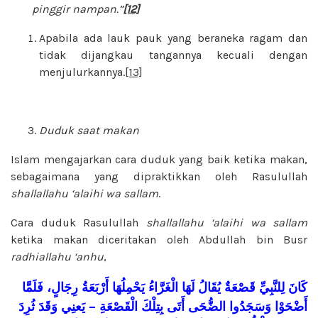
pinggir nampan.”
[12]
Apabila ada lauk pauk yang beraneka ragam dan
tidak dijangkau tangannya kecuali dengan
menjulurkannya.
[13]
Duduk saat makan
Islam mengajarkan cara duduk yang baik ketika makan,
sebagaimana yang dipraktikkan oleh Rasulullah
shallallahu ‘alaihi wa sallam
.
Cara duduk Rasulullah
shallallahu ‘alaihi wa sallam
ketika makan diceritakan oleh Abdullah bin Busr
radhiallahu ‘anhu
,
كَانَ
لِلنَّبِيِّ
قَصْعَةٌ
يُقَالُ
لَهَا
الْغَرَّاءُ
يَحْمِلُهَا
أَرْبَعَةُ
رِجَالٍ،
فَلَمَّا
ثُرِدَ
وَقَدَ
يَعنِي
–
الْقَصْعَةِ
بِتِلْكَ
أَتَى
الضُّحَى
وَسَجَدُوا
أَضْحَوْا