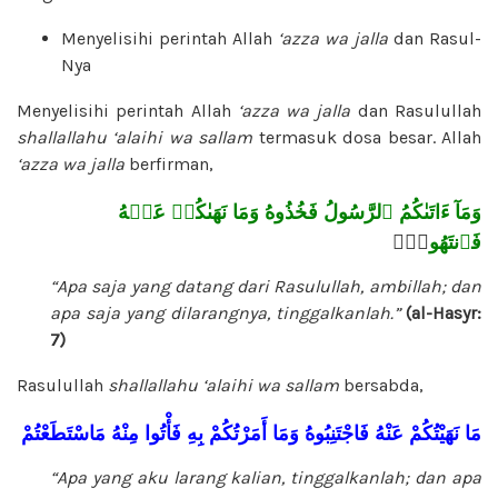
Menyelisihi perintah Allah
‘azza wa jalla
dan Rasul-
Nya
Menyelisihi perintah Allah
‘azza wa jalla
dan Rasulullah
shallallahu ‘alaihi wa sallam
termasuk dosa besar. Allah
‘azza wa jalla
berfirman,
وَمَآ ءَاتَىٰكُمُ ٱلرَّسُولُ فَخُذُوهُ وَمَا نَهَىٰكُمۡ عَنۡهُ
فَٱنتَهُو
اْۚ
“Apa saja yang datang dari Rasulullah, ambillah; dan
apa saja yang dilarangnya, tinggalkanlah.”
(al-Hasyr:
7)
Rasulullah
shallallahu ‘alaihi wa sallam
bersabda,
مَا
نَهَيْتُكُمْ
عَنْهُ
فَاجْتَنِبُوهُ
وَمَا
أَمَرْتُكُمْ
بِهِ
فَأْتُوا
مِنْهُ
مَاسْتَطَعْتُمْ
“Apa yang aku larang kalian, tinggalkanlah; dan apa