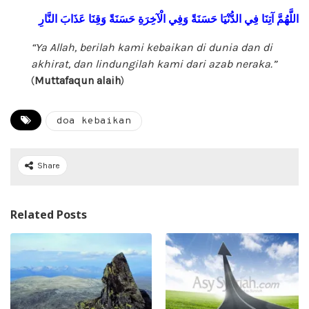
اللَّهُمَّ
آتِنَا
فِي
الدُّنْيَا
حَسَنَةً
وَفِي
الْآخِرَةِ
حَسَنَةً
وَقِنَا
عَذَابَ
النَّارِ
“Ya Allah, berilah kami kebaikan di dunia dan di
akhirat, dan
lindungilah kami dari azab neraka.”
(
Muttafaqun alaih
)
doa kebaikan
Share
Related Posts