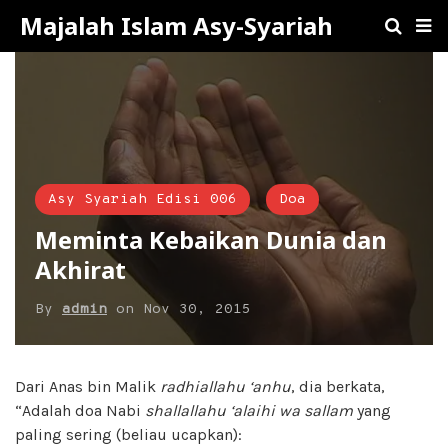
Majalah Islam Asy-Syariah
Asy Syariah Edisi 006
Doa
Meminta Kebaikan Dunia dan
Akhirat
By
admin
on
Nov 30, 2015
Dari Anas bin Malik
radhiallahu ‘anhu
, dia berkata,
“Adalah doa Nabi
shallallahu ‘alaihi wa sallam
yang
paling sering (beliau ucapkan):