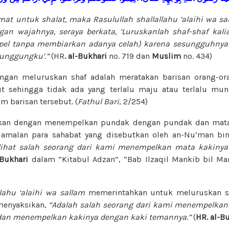
mat untuk shalat, maka Rasulullah shallallahu ‘alaihi wa 
an wajahnya, seraya berkata, ‘Luruskanlah shaf-shaf kal
pel tanpa membiarkan adanya celah) karena sesungguhnya 
punggungku’.”
(HR
. al-Bukhari
no. 719 dan
Muslim
no. 434)
gan meluruskan shaf adalah meratakan barisan orang-ora
ut sehingga tidak ada yang terlalu maju atau terlalu mu
m barisan tersebut. (
Fathul Bari
, 2/254)
kukan dengan menempelkan pundak dengan pundak dan mat
 amalan para sahabat yang disebutkan oleh an-Nu’man bi
ihat salah seorang dari kami menempelkan mata kakiny
-Bukhari
dalam “Kitabul Adzan”, “Bab Ilzaqil Mankib bil M
llahu ‘alaihi wa sallam
memerintahkan untuk meluruskan sh
enyaksikan,
“Adalah salah seorang dari kami menempelka
an menempelkan kakinya dengan kaki temannya.”
(
HR. al-B