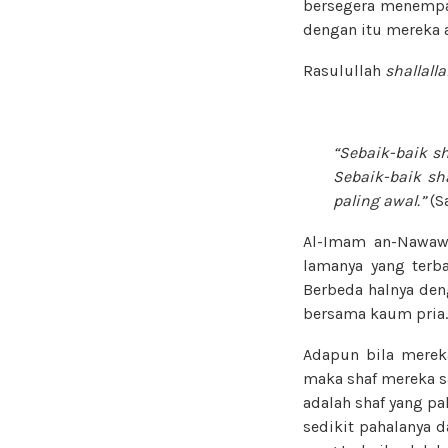
bersegera menempat
dengan itu mereka 
Rasulullah
shallall
“Sebaik-baik sh
Sebaik-baik sh
paling awal.”
(S
Al-Imam an-Nawa
lamanya yang terba
Berbeda halnya den
bersama kaum pria.
Adapun bila mereka
maka shaf mereka sa
adalah shaf yang pa
sedikit pahalanya d