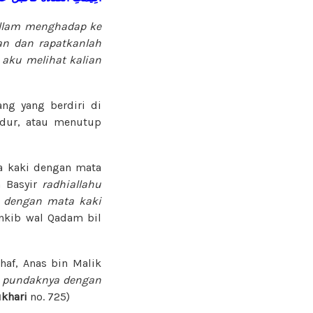
sallam menghadap ke
ian dan rapatkanlah
aku melihat kalian
ng yang berdiri di
ndur, atau menutup
a kaki dengan mata
n Basyir
radhiallahu
a dengan mata kaki
ankib wal Qadam bil
af, Anas bin Malik
n pundaknya dengan
ukhari
no. 725)