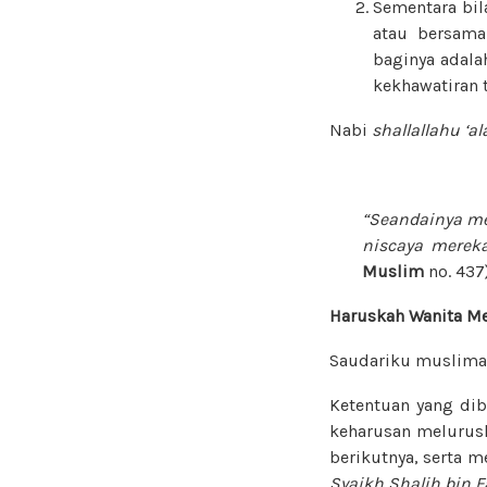
Sementara bil
atau bersama
baginya adala
kekhawatiran t
Nabi
shallallahu ‘a
“Seandainya me
niscaya merek
Muslim
no. 437
Haruskah Wanita Me
Saudariku muslim
Ketentuan yang dibe
keharusan melurusk
berikutnya, serta m
Syaikh Shalih bin 