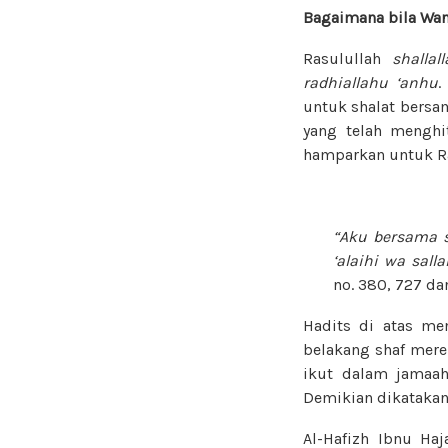
Bagaimana bila Wan
Rasulullah
shallal
radhiallahu ‘anhu
.
untuk shalat bersa
yang telah menghi
hamparkan untuk R
“Aku bersama s
‘alaihi wa sal
no. 380, 727 d
Hadits di atas me
belakang shaf merek
ikut dalam jamaah 
Demikian dikataka
Al-Hafizh Ibnu Haj