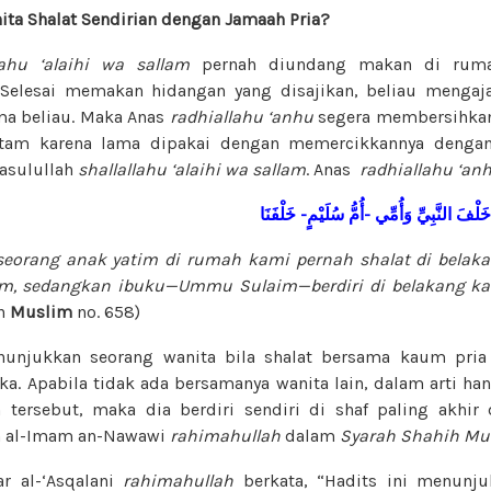
ita Shalat Sendirian dengan Jamaah Pria?
lahu ‘alaihi wa sallam
pernah diundang makan di ruma
 Selesai memakan hidangan yang disajikan, beliau menga
ma beliau. Maka Anas
radhiallahu ‘anhu
segera membersihkan 
tam karena lama dipakai dengan memercikkannya dengan a
asulullah
shallallahu ‘alaihi wa sallam
. Anas
radhiallahu ‘an
 خَلْفَ النَّبِيِّ
وَأُمِّي -أُمُّ سُلَيْمٍ- خَلْفَنَا
eorang anak yatim di rumah kami pernah shalat di belaka
lam, sedangkan ibuku—Ummu Sulaim—berdiri di belakang ka
an
Muslim
no. 658)
nunjukkan seorang wanita bila shalat bersama kaum pria
a. Apabila tidak ada bersamanya wanita lain, dalam arti ha
tersebut, maka dia berdiri sendiri di shaf paling akhir 
n al-Imam an-Nawawi
rahimahullah
dalam
Syarah Shahih Mu
ar al-‘Asqalani
rahimahullah
berkata, “Hadits ini menunj