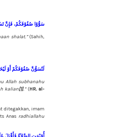
سَوُّوْا صُفُوْفَكُمْ، فَإِنَّ تَس
aan shalat.”
(Sahih,
لَتُسَوُّنَّ صُفُوْفَكُمْ أَوْ لَيُخ
au Allah subhanahu
h kalian
[1]
.”
(
HR. al-
at ditegakkan, imam
its Anas
radhiallahu
أُقِيْمَتِ الصَّلاَةُ فَأَقْبَلَ عَل