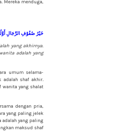
ia. Mereka menduga,
خَيْرُ صُفُوْفِ الرِّجَالِ أَوَّلُه
dalah yang akhirnya.
 wanita adalah yang
ecara umum selama-
 adalah shaf akhir.
 wanita yang shalat
ersama dengan pria,
ra yang paling jelek
a adalah yang paling
edangkan maksud shaf