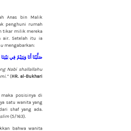
h Anas bin Malik
jak penghuni rumah
tikar milik mereka
ir. Setelah itu ia
hu
mengabarkan:
صَلَّيْنَا أَنَا وَيَتِيْمٌ فِي بَيْتِنَا
ng Nabi shallallahu
mi.”
(
HR. al-Bukhari
 maka posisinya di
nya satu wanita yang
dari shaf yang ada.
slim
(5/163).
ukkan bahwa wanita