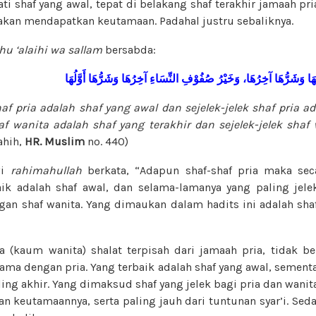
i shaf yang awal, tepat di belakang shaf terakhir jamaah pr
akan mendapatkan keutamaan. Padahal justru sebaliknya.
ahu ‘alaihi wa sallam
bersabda:
َا وَشَرُّهَا آخِرُهَا، وَخَيْرُ صُفُوْفِ النِّسَاءِ آخِرُهَا وَشَرُّهَا أَوَّلُهَا
af pria adalah shaf yang awal dan sejelek-jelek shaf pria a
af wanita adalah shaf yang terakhir dan sejelek-jelek shaf
ahih,
HR. Muslim
no. 440)
wi
rahimahullah
berkata, “Adapun shaf-shaf pria maka s
ik adalah shaf awal, dan selama-lamanya yang paling jelek
gan shaf wanita. Yang dimaukan dalam hadits ini adalah shaf
 (kaum wanita) shalat terpisah dari jamaah pria, tidak b
ma dengan pria. Yang terbaik adalah shaf yang awal, sementa
ling akhir. Yang dimaksud shaf yang jelek bagi pria dan wanit
an keutamaannya, serta paling jauh dari tuntunan syar’i. S