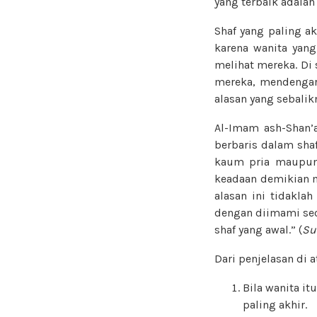
yang terbaik adalah
Shaf yang paling a
karena wanita yang
melihat mereka. Di
mereka, mendengar 
alasan yang sebalikn
Al-Imam ash-Shan’
berbaris dalam sha
kaum pria maupun 
keadaan demikian m
alasan ini tidakla
dengan diimami seo
shaf yang awal.” (
Su
Dari penjelasan di a
Bila wanita i
paling akhir.