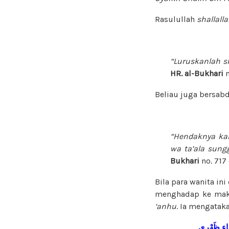
Rasulullah
shallall
“Luruskanlah s
HR. al-Bukhari
n
Beliau juga bersabd
“Hendaknya ka
wa ta’ala sun
Bukhari
no. 717
Bila para wanita i
menghadap ke makm
‘anhu
. Ia mengatak
َرَاءِ ظَهْرِي