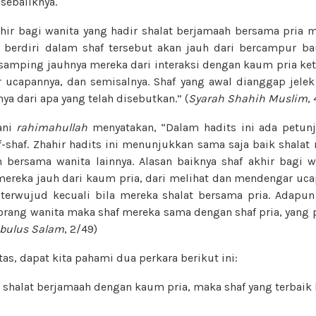
 sebaliknya.
khir bagi wanita yang hadir shalat berjamaah bersama pria 
 berdiri dalam shaf tersebut akan jauh dari bercampur b
 samping jauhnya mereka dari interaksi dengan kaum pria ket
ucapannya, dan semisalnya. Shaf yang awal dianggap jelek
ya dari apa yang telah disebutkan.” (
Syarah Shahih Muslim
,
ani
rahimahullah
menyatakan, “Dalam hadits ini ada petunj
f-shaf. Zhahir hadits ini menunjukkan sama saja baik shalat
bersama wanita lainnya. Alasan baiknya shaf akhir bagi w
ereka jauh dari kaum pria, dari melihat dan mendengar u
h terwujud kecuali bila mereka shalat bersama pria. Adapun
rang wanita maka shaf mereka sama dengan shaf pria, yang 
bulus Salam
, 2/49)
tas, dapat kita pahami dua perkara berikut ini:
tu shalat berjamaah dengan kaum pria, maka shaf yang terbaik