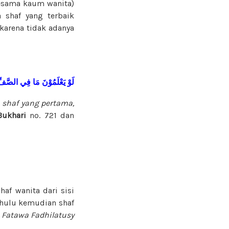
sesama kaum wanita)
 shaf yang terbaik
 karena tidak adanya
لَوْ يَعْلَمُوْنَ مَا فِي الصَّفِّ 
 shaf yang pertama,
Bukhari
no. 721 dan
haf wanita dari sisi
ahulu kemudian shaf
Fatawa Fadhilatusy