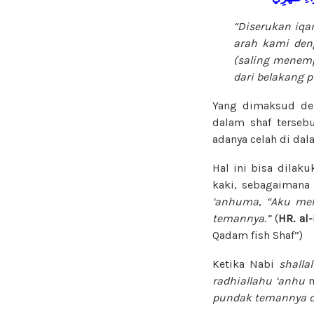
“Diserukan iqa
arah kami deng
(saling menem
dari belakang 
Yang dimaksud den
dalam shaf terseb
adanya celah di dala
Hal ini bisa dila
kaki, sebagaimana
‘anhuma
,
“Aku mel
temannya.”
(
HR. al
Qadam fish Shaf”)
Ketika Nabi
shalla
radhiallahu ‘anhu
m
pundak temannya d