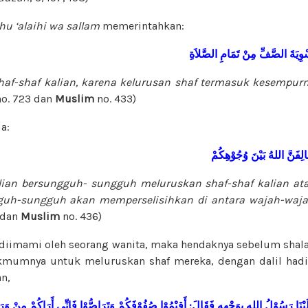
ahu ‘alaihi wa sallam
memerintahkan:
ْوِيَةَ الصَّفِّ مِنْ تَمَامِ الصَّلاَةِ
haf-shaf kalian, karena kelurusan shaf termasuk kesempurn
o. 723 dan
Muslim
no. 433)
a:
َالِفَنَّ اللهُ بَيْنَ وُجُوْهِكُمْ
lian bersungguh- sungguh meluruskan shaf-shaf kalian at
gguh-sungguh akan memperselisihkan di antara wajah-waja
 dan
Muslim
no. 436)
ni diimami oleh seorang wanita, maka hendaknya sebelum shal
umnya untuk meluruskan shaf mereka, dengan dalil had
an,
َيْنَا رَسُوْلُ اللهِ
بِوَجْهِهِ فَقَالَ: أَقِيْمُوْا صُفُوْفَكُمْ وَتَرَاصُّوْا فَإِنِّي أَرَاكُمْ مِنْ و