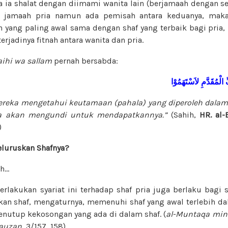
a ia shalat dengan diimami wanita lain (berjamaah dengan 
 jamaah pria namun ada pemisah antara keduanya, maka
h yang paling awal sama dengan shaf yang terbaik bagi pria,
erjadinya fitnah antara wanita dan pria.
laihi wa sallam
pernah bersabda:
الْمُقَدَّمِ لاَسْتَهَمُوْا
reka mengetahui keutamaan (pahala) yang diperoleh dalam
a akan mengundi untuk mendapatkannya.”
(Sahih,
HR. al-
)
luruskan Shafnya?
ah…
rlakukan syariat ini terhadap shaf pria juga berlaku bagi s
an shaf, mengaturnya, memenuhi shaf yang awal terlebih d
enutup kekosongan yang ada di dalam shaf. (
al-Muntaqa min 
Fauzan
, 3/157, 158)