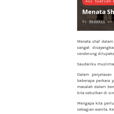
Asy Syariah 
Menata Sh
By
Redaksi
o
Menata shaf dalam
sangat disayangka
cenderung dilupaka
Saudariku muslim
Dalam penjelasan 
beberapa perkara 
masalah dalam bena
kita sebutkan di si
Mengapa kita perlu
sebagian wanita. K