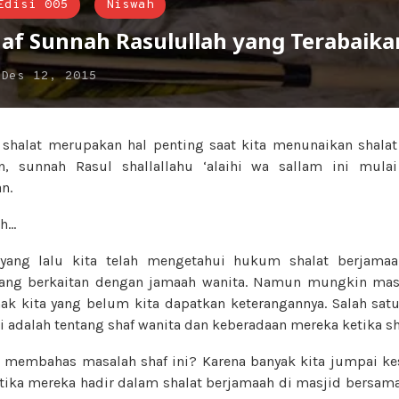
Edisi 005
Niswah
af Sunnah Rasulullah yang Terabaika
n
Des 12, 2015
 shalat merupakan hal penting saat kita menunaikan shala
n, sunnah Rasul shallallahu ‘alaihi wa sallam ini mula
n.
ah…
yang lalu kita telah mengetahui hukum shalat berjama
yang berkaitan dengan jamaah wanita. Namun mungkin masi
k kita yang belum kita dapatkan keterangannya. Salah sat
ni adalah tentang shaf wanita dan keberadaan mereka ketika sh
 membahas masalah shaf ini? Karena banyak kita jumpai ke
etika mereka hadir dalam shalat berjamaah di masjid bersam