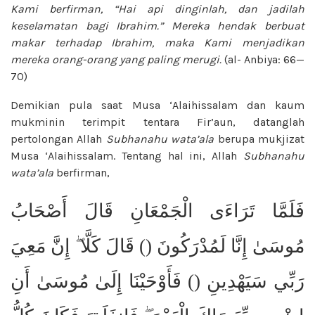
Kami
berfirman, “Hai api dinginlah, dan
jadilah
keselamatan bagi Ibrahim.”
Mereka hendak berbuat
makar terhadap
Ibrahim, maka Kami menjadikan
mereka
orang-orang yang paling merugi.
(al-
Anbiya: 66—
70)
Demikian pula saat Musa ‘Alaihissalam dan kaum
mukminin terimpit tentara Fir’aun, datanglah
pertolongan Allah
Subhanahu wata’ala
berupa mukjizat
Musa ‘Alaihissalam. Tentang hal ini, Allah
Subhanahu
wata’ala
berfirman,
فَلَمَّا تَرَاءَى الْجَمْعَانِ قَالَ أَصْحَابُ
مُوسَىٰ إِنَّا لَمُدْرَكُونَ () قَالَ كَلَّا ۖ إِنَّ مَعِيَ
رَبِّي سَيَهْدِينِ () فَأَوْحَيْنَا إِلَىٰ مُوسَىٰ أَنِ