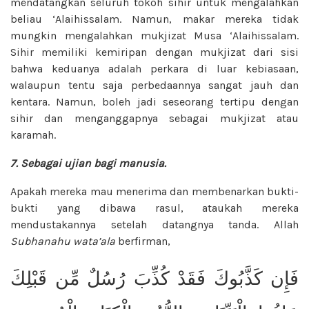
mendatangkan seluruh tokoh sihir untuk mengalahkan
beliau ‘Alaihissalam. Namun, makar mereka tidak
mungkin mengalahkan mukjizat Musa ‘Alaihissalam.
Sihir memiliki kemiripan dengan mukjizat dari sisi
bahwa keduanya adalah perkara di luar kebiasaan,
walaupun tentu saja perbedaannya sangat jauh dan
kentara. Namun, boleh jadi seseorang tertipu dengan
sihir dan menganggapnya sebagai mukjizat atau
karamah.
7. Sebagai ujian bagi manusia.
Apakah mereka mau menerima dan membenarkan bukti-
bukti yang dibawa rasul, ataukah mereka
mendustakannya setelah datangnya tanda. Allah
Subhanahu wata’ala
berfirman,
فَإِن كَذَّبُوكَ فَقَدْ كُذِّبَ رُسُلٌ مِّن قَبْلِكَ