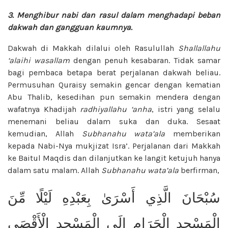
3. Menghibur nabi dan rasul
dalam menghadapi beban
dakwah
dan gangguan kaumnya.
Dakwah di Makkah dilalui oleh Rasulullah
Shallallahu
‘alaihi wasallam
dengan penuh kesabaran. Tidak samar
bagi pembaca betapa berat perjalanan dakwah beliau.
Permusuhan Quraisy semakin gencar dengan kematian
Abu Thalib, kesedihan pun semakin mendera dengan
wafatnya Khadijah
radhiyallahu ‘anha
, istri yang selalu
menemani beliau dalam suka dan duka. Sesaat
kemudian, Allah
Subhanahu wata’ala
memberikan
kepada Nabi-Nya mukjizat Isra’. Perjalanan dari Makkah
ke Baitul Maqdis dan dilanjutkan ke langit ketujuh hanya
dalam satu malam. Allah
Subhanahu wata’ala
berfirman,
سُبْحَانَ الَّذِي أَسْرَىٰ بِعَبْدِهِ لَيْلًا مِّنَ
الْمَسْجِدِ الْحَرَامِ إِلَى الْمَسْجِدِ الْأَقْصَى