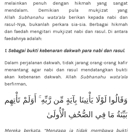
melainkan
penuh dengan hikmah yang sangat
mendalam.
Demikian pula mukjizat yang
Allah
Subhanahu wata’ala
berikan kepada nabi dan
rasul-Nya,
bukanlah perkara sia-sia. Berbagai
hikmah
dan faedah mengitari mukjizat
nabi dan rasul. Di antara
faedahnya
adalah:
1. Sebagai bukti kebenaran
dakwah para nabi dan rasul.
Dalam perjalanan dakwah, tidak jarang orang-orang kafir
menantang agar nabi dan rasul mendatangkan bukti
akan kebenaran dakwah. Allah
Subhanahu wata’ala
berfirman,
وَقَالُوا لَوْلَا يَأْتِينَا بِآيَةٍ مِّن رَّبِّهِ ۚ أَوَلَمْ تَأْتِهِم
بَيِّنَةُ مَا فِي الصُّحُفِ الْأُولَىٰ
Mereka berkata, “Mengapa ia tidak membawa bukti