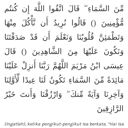
مِّنَ السَّمَاءِ ۖ قَالَ اتَّقُوا اللَّهَ إِن كُنتُم
مُّؤْمِنِينَ () قَالُوا نُرِيدُ أَن نَّأْكُلَ مِنْهَا
وَتَطْمَئِنَّ قُلُوبُنَا وَنَعْلَمَ أَن قَدْ صَدَقْتَنَا
وَنَكُونَ عَلَيْهَا مِنَ الشَّاهِدِينَ () قَالَ
عِيسَى ابْنُ مَرْيَمَ اللَّهُمَّ رَبَّنَا أَنزِلْ عَلَيْنَا
مَائِدَةً مِّنَ السَّمَاءِ تَكُونُ لَنَا عِيدًا لِّأَوَّلِنَا
وَآخِرِنَا وَآيَةً مِّنكَ ۖ وَارْزُقْنَا وَأَنتَ خَيْرُ
الرَّازِقِينَ
(Ingatlah), ketika pengikut-pengikut Isa berkata, “Hai Isa