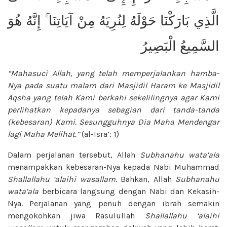
الَّذِي بَارَكْنَا حَوْلَهُ لِنُرِيَهُ مِنْ آيَاتِنَا ۚ إِنَّهُ هُوَ
السَّمِيعُ الْبَصِيرُ
“Mahasuci Allah, yang telah memperjalankan hamba-
Nya pada suatu malam dari Masjidil Haram ke Masjidil
Aqsha yang telah Kami berkahi sekelilingnya agar Kami
perlihatkan kepadanya sebagian dari tanda-tanda
(kebesaran) Kami. Sesungguhnya Dia Maha Mendengar
lagi Maha Melihat.”
(al-Isra’: 1)
Dalam perjalanan tersebut, Allah
Subhanahu wata’ala
menampakkan kebesaran-Nya kepada Nabi Muhammad
Shallallahu ‘alaihi wasallam
. Bahkan, Allah
Subhanahu
wata’ala
berbicara langsung dengan Nabi dan Kekasih-
Nya. Perjalanan yang penuh dengan ibrah semakin
mengokohkan jiwa Rasulullah
Shallallahu ‘alaihi