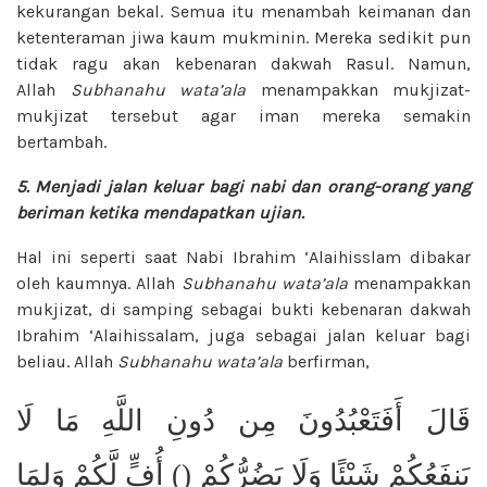
kekurangan bekal. Semua itu menambah keimanan dan
ketenteraman jiwa kaum mukminin. Mereka sedikit pun
tidak ragu akan kebenaran dakwah Rasul. Namun,
Allah
Subhanahu wata’ala
menampakkan mukjizat-
mukjizat tersebut agar iman mereka semakin
bertambah.
5. Menjadi jalan keluar bagi
nabi dan orang-orang yang
beriman
ketika mendapatkan ujian.
Hal ini seperti saat Nabi Ibrahim ‘Alaihisslam dibakar
oleh kaumnya. Allah
Subhanahu wata’ala
menampakkan
mukjizat, di samping sebagai bukti kebenaran dakwah
Ibrahim ‘Alaihissalam, juga sebagai jalan keluar bagi
beliau. Allah
Subhanahu wata’ala
berfirman,
قَالَ أَفَتَعْبُدُونَ مِن دُونِ اللَّهِ مَا لَا
يَنفَعُكُمْ شَيْئًا وَلَا يَضُرُّكُمْ () أُفٍّ لَّكُمْ وَلِمَا