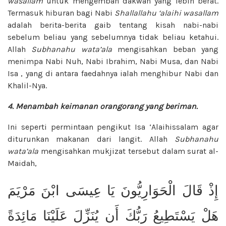
wasallam
untuk mengemban dakwah yang lebih berat.
Termasuk hiburan bagi Nabi
Shallallahu ‘alaihi wasallam
adalah berita-berita gaib tentang kisah nabi-nabi
sebelum beliau yang sebelumnya tidak beliau ketahui.
Allah
Subhanahu wata’ala
mengisahkan beban yang
menimpa Nabi Nuh, Nabi Ibrahim, Nabi Musa, dan Nabi
Isa , yang di antara faedahnya ialah menghibur Nabi dan
Khalil-Nya.
4. Menambah keimanan orangorang
yang beriman.
Ini seperti permintaan pengikut Isa ‘Alaihissalam agar
diturunkan makanan dari langit. Allah
Subhanahu
wata’ala
mengisahkan mukjizat tersebut dalam surat al-
Maidah,
إِذْ قَالَ الْحَوَارِيُّونَ يَا عِيسَى ابْنَ مَرْيَمَ
هَلْ يَسْتَطِيعُ رَبُّكَ أَن يُنَزِّلَ عَلَيْنَا مَائِدَةً