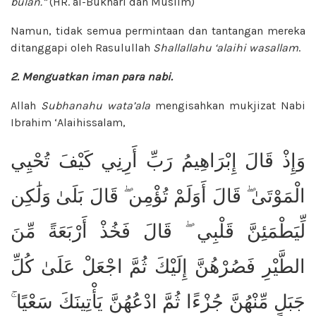
bulan.”
(HR. al-Bukhari dan
Muslim)
Namun, tidak semua permintaan dan tantangan mereka
ditanggapi oleh Rasulullah
Shallallahu ‘alaihi wasallam
.
2. Menguatkan iman para nabi.
Allah
Subhanahu wata’ala
mengisahkan mukjizat Nabi
Ibrahim ‘Alaihissalam,
وَإِذْ قَالَ إِبْرَاهِيمُ رَبِّ أَرِنِي كَيْفَ تُحْيِي
الْمَوْتَىٰ ۖ قَالَ أَوَلَمْ تُؤْمِن ۖ قَالَ بَلَىٰ وَلَٰكِن
لِّيَطْمَئِنَّ قَلْبِي ۖ قَالَ فَخُذْ أَرْبَعَةً مِّنَ
الطَّيْرِ فَصُرْهُنَّ إِلَيْكَ ثُمَّ اجْعَلْ عَلَىٰ كُلِّ
جَبَلٍ مِّنْهُنَّ جُزْءًا ثُمَّ ادْعُهُنَّ يَأْتِينَكَ سَعْيًا ۚ