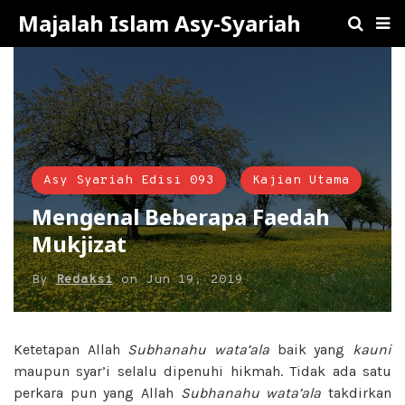
Majalah Islam Asy-Syariah
Asy Syariah Edisi 093
Kajian Utama
Mengenal Beberapa Faedah
Mukjizat
By
Redaksi
on
Jun 19, 2019
Ketetapan Allah
Subhanahu wata’ala
baik yang
kauni
maupun syar’i selalu dipenuhi
hikmah. Tidak ada satu
perkara
pun yang Allah
Subhanahu wata’ala
takdirkan