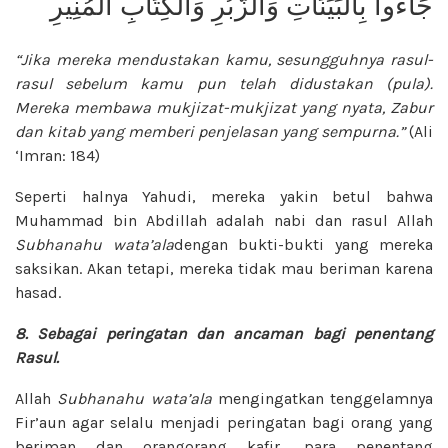
جَاءُوا بِالْبَيِّنَاتِ وَالزُّبُرِ وَالْكِتَابِ الْمُنِيرِ
“Jika mereka mendustakan kamu,
sesungguhnya rasul-
rasul sebelum kamu
pun telah didustakan (pula).
Mereka
membawa mukjizat-mukjizat yang nyata,
Zabur
dan kitab yang memberi penjelasan
yang sempurna.”
(Ali
‘Imran: 184)
Seperti halnya Yahudi, mereka yakin betul bahwa
Muhammad bin Abdillah adalah nabi dan rasul Allah
Subhanahu wata’ala
dengan bukti-bukti yang mereka
saksikan. Akan tetapi, mereka tidak mau beriman karena
hasad.
8. Sebagai peringatan dan
ancaman bagi penentang
Rasul.
Allah
Subhanahu wata’ala
mengingatkan tenggelamnya
Fir’aun agar selalu menjadi peringatan bagi orang yang
beriman dan orangorang kafir, para penentang