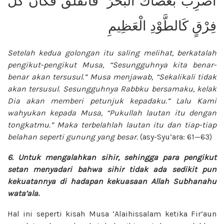
اضْرِب بِّعَصَاكَ الْبَحْرَ ۖ فَانفَلَقَ فَكَانَ كُلُّ
فِرْقٍ كَالطَّوْدِ الْعَظِيمِ
Setelah kedua golongan itu saling
melihat, berkatalah
pengikut-pengikut
Musa, “Sesungguhnya kita benar-
benar
akan tersusul.” Musa menjawab, “Sekalikali
tidak
akan tersusul. Sesungguhnya Rabbku bersamaku, kelak
Dia akan memberi petunjuk kepadaku.” Lalu Kami
wahyukan kepada Musa, “Pukullah lautan
itu dengan
tongkatmu.” Maka terbelahlah
lautan itu dan tiap-tiap
belahan seperti
gunung yang besar.
(asy-Syu’ara:
61—63)
6. Untuk mengalahkan sihir, sehingga para pengikut
setan menyadari bahwa sihir tidak ada sedikit pun
kekuatannya di hadapan kekuasaan Allah
Subhanahu
wata’ala
.
Hal ini seperti kisah Musa ‘Alaihissalam ketika Fir’aun