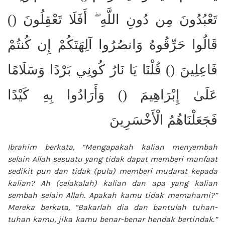
تَعْبُدُونَ مِن دُونِ اللَّهِ ۖ أَفَلَا تَعْقِلُونَ ()
قَالُوا حَرِّقُوهُ وَانصُرُوا آلِهَتَكُمْ إِن كُنتُمْ
فَاعِلِينَ () قُلْنَا يَا نَارُ كُونِي بَرْدًا وَسَلَامًا
عَلَىٰ إِبْرَاهِيمَ () وَأَرَادُوا بِهِ كَيْدًا
فَجَعَلْنَاهُمُ الْأَخْسَرِينَ
Ibrahim berkata, “Mengapakah kalian menyembah
selain Allah sesuatu yang tidak dapat memberi manfaat
sedikit pun dan tidak (pula) memberi mudarat kepada
kalian? Ah (celakalah) kalian
dan apa yang kalian
sembah selain
Allah. Apakah kamu tidak memahami?”
Mereka berkata, “Bakarlah dia dan
bantulah tuhan-
tuhan kamu, jika kamu
benar-benar hendak bertindak.”