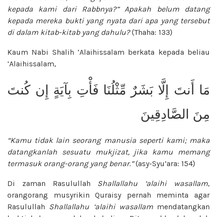
kepada kami dari Rabbnya?” Apakah belum datang
kepada mereka bukti yang nyata dari apa yang tersebut
di dalam kitab-kitab yang dahulu?
(Thaha: 133)
Kaum Nabi Shalih ‘Alaihissalam berkata kepada beliau
‘Alaihissalam,
مَا أَنتَ إِلَّا بَشَرٌ مِّثْلُنَا فَأْتِ بِآيَةٍ إِن كُنتَ
مِنَ الصَّادِقِينَ
“Kamu tidak lain seorang manusia
seperti kami; maka
datangkanlah sesuatu
mukjizat, jika kamu memang
termasuk
orang-orang yang benar.”
(asy-Syu’ara:
154)
Di zaman Rasulullah
Shallallahu ‘alaihi wasallam
,
orangorang musyrikin Quraisy pernah meminta agar
Rasulullah
Shallallahu ‘alaihi wasallam
mendatangkan