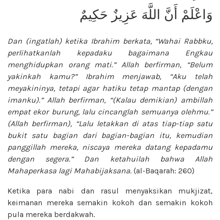
وَاعْلَمْ أَنَّ اللَّهَ عَزِيزٌ حَكِيمٌ
Dan (ingatlah) ketika Ibrahim berkata, “Wahai Rabbku,
perlihatkanlah kepadaku bagaimana Engkau
menghidupkan orang mati.” Allah berfirman, “Belum
yakinkah kamu?” Ibrahim menjawab, “Aku telah
meyakininya, tetapi agar hatiku tetap
mantap (dengan
imanku).” Allah
berfirman, “(Kalau demikian) ambillah
empat ekor burung, lalu cincanglah
semuanya olehmu.”
(Allah berfirman),
“Lalu letakkan di atas tiap-tiap satu
bukit satu bagian dari bagian-bagian itu,
kemudian
panggillah mereka, niscaya
mereka datang kepadamu
dengan segera.”
Dan ketahuilah bahwa Allah
Mahaperkasa
lagi Mahabijaksana.
(al-Baqarah: 260)
Ketika para nabi dan rasul menyaksikan mukjizat,
keimanan mereka semakin kokoh dan semakin kokoh
pula mereka berdakwah.