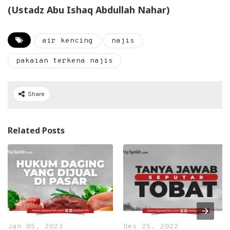
(Ustadz Abu Ishaq Abdullah Nahar)
air kencing
najis
pakaian terkena najis
Share
Related Posts
Jan 05, 2023
Des 25, 2022