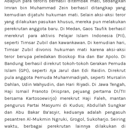
Adapun para teroris berhasil ditembak mati, sedangkan
Imran bin Muhammad Zein berhasil ditangkap yang
kemudian dijatuhi hukuman mati. Selain aksi-aksi teror
yang dilakukan pasukan khusus, mereka pun melakukan
perekrutan anggota baru. Di Medan, Gaos Taufik berhasil
merekrut para aktivis Pelajar Islam Indonesia (PII),
seperti Timsar Zubil dan kawankawan. Di kemudian hari,
Timsar Zubil divonis hukuman mati karena aksi-aksi
teror berupa peledakan Bioskop Ria dan Bar Apolo. Di
Bandung berhasil direkrut tokoh-tokoh Gerakan Pemuda
Islam (GPI), seperti Aja Jarul dan Edi Raidin. Direkrut
pula anggota Pemuda Muhammadiyah, seperti Mursalin
Dahlan, Udin Wahyudin, dan Hari Riyadi. Di Jawa Tengah,
Haji Ismail Pranoto (Hispran, pejuang pertama DI/TII
bersama Kartosoewirjo) merekrut Haji Faleh, mantan
pengurus Partai Masyumi di Kudus; Abdullah Sungkar
dan Abu Bakar Ba’asyir, keduanya adalah pengasuh
pesantren Al-Mukmin Ngruki, Grogol, Sukoharjo. Seiring
waktu, berbagai perekrutan lainnya dilakukan di