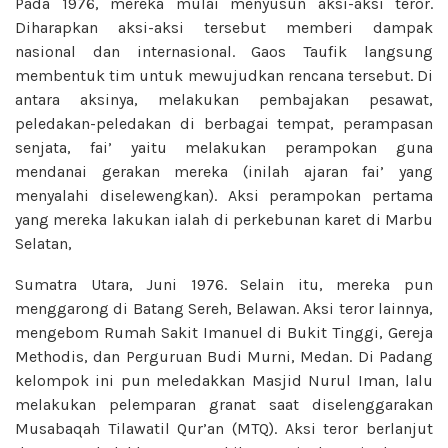
Pada 1976, mereka mulai menyusun aksi-aksi teror.
Diharapkan aksi-aksi tersebut memberi dampak
nasional dan internasional. Gaos Taufik langsung
membentuk tim untuk mewujudkan rencana tersebut. Di
antara aksinya, melakukan pembajakan pesawat,
peledakan-peledakan di berbagai tempat, perampasan
senjata, fai’ yaitu melakukan perampokan guna
mendanai gerakan mereka (inilah ajaran fai’ yang
menyalahi diselewengkan). Aksi perampokan pertama
yang mereka lakukan ialah di perkebunan karet di Marbu
Selatan,
Sumatra Utara, Juni 1976. Selain itu, mereka pun
menggarong di Batang Sereh, Belawan. Aksi teror lainnya,
mengebom Rumah Sakit Imanuel di Bukit Tinggi, Gereja
Methodis, dan Perguruan Budi Murni, Medan. Di Padang
kelompok ini pun meledakkan Masjid Nurul Iman, lalu
melakukan pelemparan granat saat diselenggarakan
Musabaqah Tilawatil Qur’an (MTQ). Aksi teror berlanjut