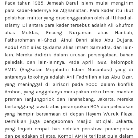
Pada tahun 1985, Jamaah Darul Islam mulai mengirim
para kader-kadernya ke Afghanistan. Para kader itu ikut
pelatihan militer yang diselenggarakan oleh al-Ittihad al-
Islamy. Di antara para kader tersebut adalah Ali Ghufron
alias Muklas, Enceng Nurjaman alias Hanbali,
Fathurohman al-Ghozi, Ainul Bahri alias Abu Dujana,
Abdul Aziz alias Qudama alias Imam Samudra, dan lain-
lain. Mereka dididik dalam urusan persenjataan, bahan
peledak, dan lain-lainnya. Pada April 1999, kelompok
AMIN (Angkatan Mujahidin Islam Nusantara) yang di
antaranya tokohnya adalah Arif Fadhillah alias Abu Dzar,
yang meninggal di Sirisori pada 2000 dalam konflik
Ambon, yang anggotanya merupakan rekrutmen mantan
preman Tanjungpriok dan Tanahabang, Jakarta. Mereka
bertanggung jawab atas perampokan BCA dan peledakan
yang hampir bersamaan di depan Hayam Wuruk Plaza.
Demikian juga pengeboman Masjid Istiqlal, Jakarta,
yang terjadi empat hari setelah peristiwa perampokan
dan peledakan di atas. Kompi AMIN terlibat pula dalam