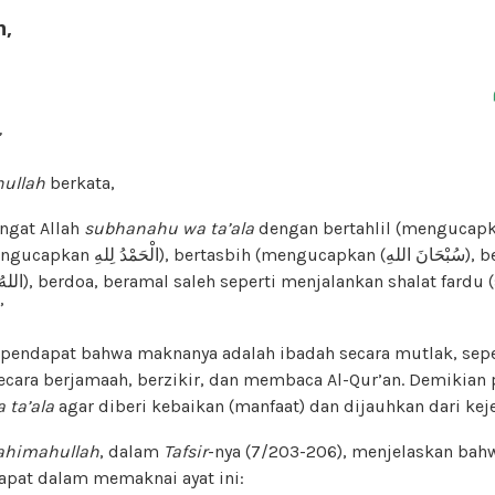
h,
ullah
berkata,
ngat Allah
subhanahu wa ta’ala
dengan bertahlil (mengucapkan kalimat (
”
pendapat bahwa maknanya adalah ibadah secara mutlak, sep
secara berjamaah, berzikir, dan membaca Al-Qur’an. Demikian
 ta’ala
agar diberi kebaikan (manfaat) dan dijauhkan dari kej
ahimahullah
, dalam
Tafsir
-nya (7/203-206), menjelaskan bahw
apat dalam memaknai ayat ini: