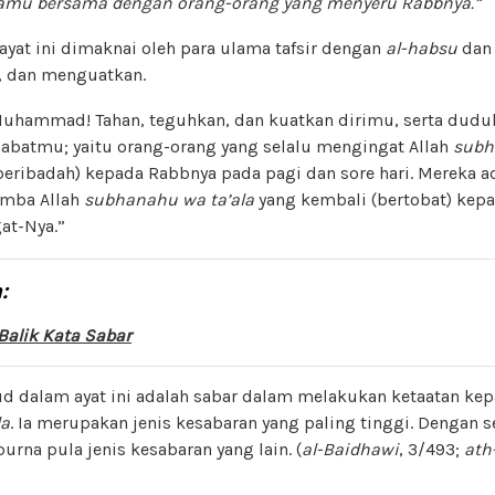
kamu bersama dengan orang-orang yang menyeru Rabbnya.”
ayat ini dimaknai oleh para ulama tafsir dengan
al-habsu
da
, dan menguatkan.
uhammad! Tahan, teguhkan, dan kuatkan dirimu, serta dudu
abatmu; yaitu orang-orang yang selalu mengingat Allah
subh
beribadah) kepada Rabbnya pada pagi dan sore hari. Mereka a
mba Allah
subhanahu wa ta’ala
yang kembali (bertobat) kep
at-Nya.”
:
Balik Kata Sabar
d dalam ayat ini adalah sabar dalam melakukan ketaatan kep
la
. Ia merupakan jenis kesabaran yang paling tinggi. Dengan 
purna pula jenis kesabaran yang lain. (
al-Baidhawi
, 3/493;
ath