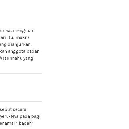
mmad, mengusir
ari itu, makna
ang dianjurkan,
kan anggota badan,
l
(sunnah), yang
sebut secara
yeru-Nya pada pagi
enamai ‘ibadah’