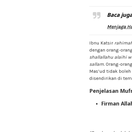
Baca juga
Menjaga Ha
Ibnu Katsir
rahimah
dengan orang-orang
shallallahu alaihi 
sallam
. Orang-oran
Mas’ud tidak boleh
disendirikan di tem
Penjelasan Muf
Firman Alla