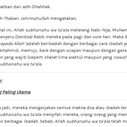
yatkan dari adh-Dhahhak.
h-Thabari
rahimahullah
mengatakan,
al ini, Allah
subhanahu wa ta’ala
melarang Nabi-Nya, Muha
enyeru (berdoa) Rabb mereka pada pagi dan sore hari. Maka d
epada Allah’
adalah beribadah dengan berbagai cara ibadah y
 bertahmid, memuji, baik dengan ucapan maupun dengan gera
 yang wajib (seperti shalat lima waktu) maupun yang
nawafi
subhanahu wa ta’ala
.
:
g Paling Utama
sa jadi, mereka mengerjakan semua makna doa atau ibadah ter
subhanahu wa ta’ala
menyifati mereka, orang-orang yang men
an berbagai ibadah. Sebab, Allah
subhanahu wa ta’ala
telah m