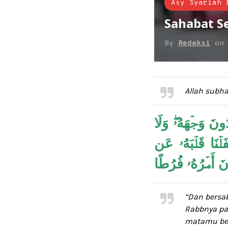
Asy Syariah 
Sahabat Se
By
Redaksi
o
Allah subha
ُونَ وَجۡهَهُۥۖ وَلَا
فَلۡنَا قَلۡبَهُۥ عَن
َانَ أَمۡرُهُۥ فُرُطًا
“Dan bersa
Rabbnya
pa
matamu ber