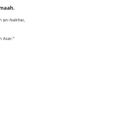
amaah.
m an-Nakhai,
 Asar.”