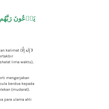
يَدۡعُونَ رَبَّهُم
لاَ إِلَهَ إِلَّا
erti mengerjakan
 pula berdoa kepada
elekan (mudarat).
a para ulama ahli