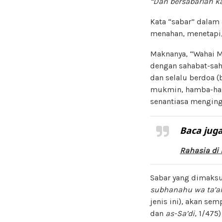
“Dan bersabarlah 
Kata “sabar” dalam 
menahan, menetapi
Maknanya, “Wahai M
dengan sahabat-sah
dan selalu berdoa (
mukmin, hamba-ha
senantiasa menging
Baca juga
Rahasia di 
Sabar yang dimaksu
subhanahu wa ta’a
jenis ini), akan sem
dan
as-Sa’di
, 1/475)