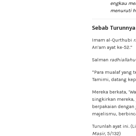
engkau men
menuruti h
Sebab Turunnya
Imam al-Qurthubi
r
An’am ayat ke-52.”
Salman
radhiallah
“Para mualaf yang te
Tamimi, datang kep
Mereka berkata, ‘W
singkirkan mereka,
berpakaian dengan j
majelismu, berbin
Turunlah ayat ini. (L
Masir
, 5/132)