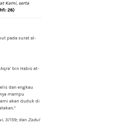
at Kami, serta
hfi: 28)
but pada surat al-
Aqra’ bin Habis at-
elis dan engkau
hanya mampu
 kami akan duduk di
takan.”
wi
, 3/159; dan
Zadul