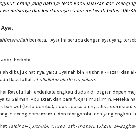
gikuti orang yang hatinya telah Kami lalaikan dari menging
awa nafsunya dan keadaannya sudah melewati batas.”
(al-Ka
 Ayat
ahimahullah
berkata, “Ayat ini serupa dengan ayat yang terse
u anhu
berkata,
lah dibujuk hatinya, yaitu Uyainah bin Hushn al-Fazari dan al-
ada Rasulullah
shallallahu alaihi wa sallam
.
ahai Rasulullah, andaikata engkau duduk di bagian depan maj
 yaitu Salman, Abu Dzar, dan para fuqara muslimin. Mereka 
ubah wol (bulu domba), tidak ada selainnya. Jika demikian,
cang-bincang bersamamu, dan mengambil apa yang engkau ka
ihat
Tafsir
al
–
Qurthubi
,
15/390;
ath-Thabari
, 15/236;
al-Bagha