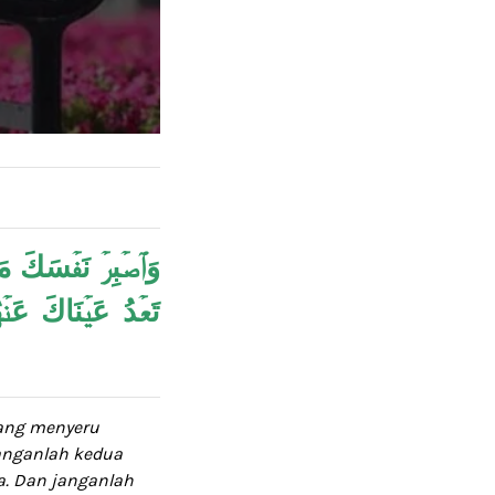
وَٱصۡبِرۡ نَفۡسَكَ مَع
تَعۡدُ عَيۡنَاكَ عَنۡه
ang menyeru
anganlah kedua
. Dan janganlah