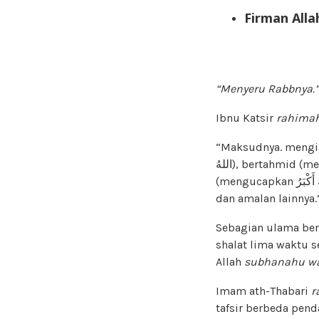
Firman Alla
“Menyeru Rabbnya.”
Ibnu Katsir
rahimah
“Maksudnya. mengi
اللهُ), bertahmid (mengucapkan الْحَمْدُ لِلهِ), bertasbih (mengucapkan (سُبْحَانَ اللهِ), bertakbir
(mengucapkan اللهُ أَكْبَرُ), berdoa, beramal saleh seperti menjalankan shalat fardu (shalat lima waktu),
dan amalan lainnya.
Sebagian ulama ber
shalat lima waktu 
Allah
subhanahu wa
Imam ath-Thabari
r
tafsir berbeda pend