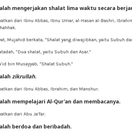
alah mengerjakan shalat lima waktu secara berj
yatkan dari Ibnu Abbas, Ibnu Umar, al-Hasan al-Bashri, Ibrahi
hahhak.
at, Mujahid berkata, “Shalat yang diwajibkan, yaitu Subuh dan
atadah, “Dua shalat, yaitu Subuh dan Asar.”
a’id bin Musayyab, “Shalat Subuh.”
alah
zikrullah
.
yatkan dari Ibnu Abbas, Ibrahim, dan Manshur.
alah mempelajari Al-Qur’an dan membacanya.
atkan dari Abu Ja’far.
alah berdoa dan beribadah.