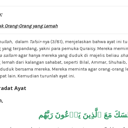
:
k Orang-Orang yang Lemah
ullah
, dalam
Tafsir
-nya (3/81), menjelaskan bahwa ayat ini t
 yang terpandang, yakni para pemuka Quraisy. Mereka memi
wa sallam
agar hanya mereka yang duduk di majelis beliau
sha
g lemah dari kalangan sahabat, seperti Bilal, Ammar, Shuhaib
 duduk bersama mereka. Mereka meminta agar orang-orang l
pat lain. Kemudian turunlah ayat ini.
radat Ayat
h,
َ مَعَ ٱلَّذِينَ يَدۡعُونَ رَبَّهُم