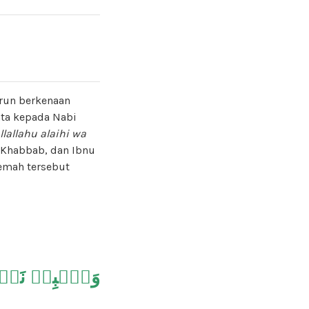
urun berkenaan
nta kepada Nabi
llallahu alaihi wa
, Khabbab, dan Ibnu
emah tersebut
وَٱصۡبِرۡ نَفۡسَك