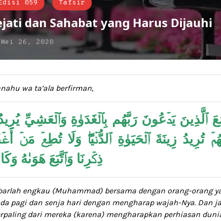
Edisi 059
Tafsir
jati dan Sahabat yang Harus Dijauhi
n
Mei 26, 2020
nahu wa ta’ala berfirman,
َ ٱلَّذِينَ يَدۡعُونَ رَبَّهُم بِٱلۡغَدَوٰةِ وَٱلۡعَشِيِّ يُرِيد
ُمۡ تُرِيدُ زِينَةَ ٱلۡحَيَوٰةِ ٱلدُّنۡيَاۖ وَلَا تُطِعۡ مَنۡ أَغۡ
ذِكۡرِنَا وَٱتَّبَعَ هَوَىٰهُ وَك
barlah
engkau (Muhammad)
bersama dengan orang-orang y
da
pagi dan senja hari dengan mengharap
wajah
-Nya
.
Dan j
paling dari mereka (karena) mengharapkan perhiasan dunia