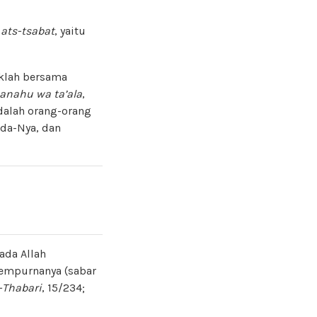
n
ats-tsabat
, yaitu
klah bersama
anahu wa ta’ala
,
dalah orang-orang
ada-Nya, dan
ada Allah
sempurnanya (sabar
-Thabari
, 15/234;