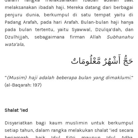
melaksanakan ibadah haji. Mereka datang dari berbagai
penjuru dunia, berkumpul di satu tempat yaitu di
Padang Arafah, pada hari Arafah. Bulan-bulan haji hanya
pada bulan tertentu, yaitu Syawwal, Dzulqa’dah, dan
Dzulhijjah, sebagaimana firman Allah
Subhanahu
wata’ala
,
حَجُّ أَشْهُرٌ مَّعْلُومَاتٌ
“
(Musim) haji adalah beberapa bulan yang dimaklumi.
”
(al-Baqarah: 197)
Shalat ‘Ied
Disyariatkan bagi kaum muslimin untuk berkumpul
setiap tahun, dalam rangka melakukan shalat ‘ied secara
berjamaah, baik Idul Fitri maupun Idul Adha.