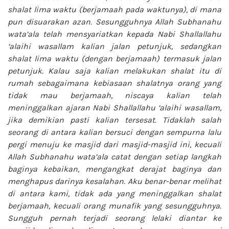
shalat lima waktu (berjamaah pada waktunya), di mana
pun disuarakan azan. Sesungguhnya Allah
Subhanahu
wata’ala
telah mensyariatkan kepada Nabi
Shallallahu
‘alaihi wasallam
kalian jalan petunjuk, sedangkan
shalat lima waktu (dengan berjamaah) termasuk jalan
petunjuk. Kalau saja kalian melakukan shalat itu di
rumah sebagaimana kebiasaan shalatnya orang yang
tidak mau berjamaah, niscaya kalian telah
meninggalkan ajaran Nabi
Shallallahu ‘alaihi wasallam
,
jika demikian pasti kalian tersesat. Tidaklah salah
seorang di antara kalian bersuci dengan sempurna lalu
pergi menuju ke masjid dari masjid-masjid ini, kecuali
Allah
Subhanahu wata’ala
catat dengan setiap langkah
baginya kebaikan, mengangkat derajat baginya dan
menghapus darinya kesalahan. Aku benar-benar melihat
di antara kami, tidak ada yang meninggalkan shalat
berjamaah, kecuali orang munafik yang sesungguhnya.
Sungguh pernah terjadi seorang lelaki diantar ke