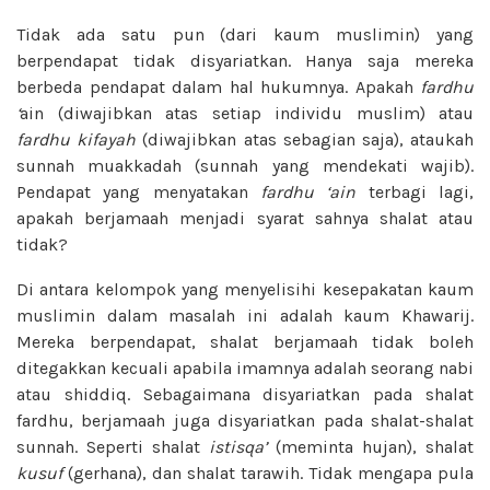
Tidak ada satu pun (dari kaum muslimin) yang
berpendapat tidak disyariatkan. Hanya saja mereka
berbeda pendapat dalam hal hukumnya. Apakah
fardhu
‘
ain (diwajibkan atas setiap individu muslim) atau
fardhu kifayah
(diwajibkan atas sebagian saja), ataukah
sunnah muakkadah (sunnah yang mendekati wajib).
Pendapat yang menyatakan
fardhu ‘ain
terbagi lagi,
apakah berjamaah menjadi syarat sahnya shalat atau
tidak?
Di antara kelompok yang menyelisihi kesepakatan kaum
muslimin dalam masalah ini adalah kaum Khawarij.
Mereka berpendapat, shalat berjamaah tidak boleh
ditegakkan kecuali apabila imamnya adalah seorang nabi
atau shiddiq. Sebagaimana disyariatkan pada shalat
fardhu, berjamaah juga disyariatkan pada shalat-shalat
sunnah. Seperti shalat
istisqa’
(meminta hujan), shalat
kusuf
(gerhana), dan shalat tarawih. Tidak mengapa pula