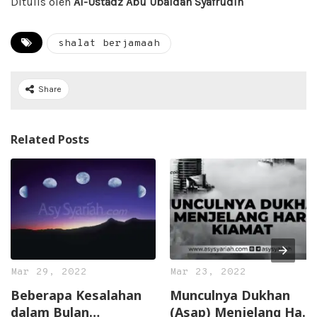
Ditulis oleh
Al-Ustadz Abu Ubaidah Syafrudin
shalat berjamaah
Share
Related Posts
Mar 29, 2022
Mar 23, 2022
Beberapa Kesalahan
Munculnya Dukhan
dalam Bulan
(Asap) Menjelang Hari