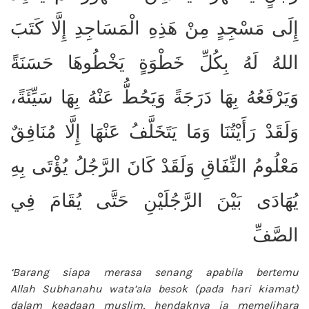
إِلَى مَسْجِدٍ مِنْ هَذِهِ الْمَسَاجِدِ إِلَّا كَتَبَ
اللهُ لَهُ بِكُلِّ خَطْوَةٍ يَخْطُوهَا حَسَنَةً
وَيَرْفَعُهُ بِهَا دَرَجَةً وَيَحُطُّ عَنْهُ بِهَا سَيِّئَةً،
وَلَقَدْ رَأَيْتُنَا وَمَا يَتَخَلَّفُ عَنْهَا إِلَّا مُنَافِقٌ
مَعْلُومُ النِّفَاقِ وَلَقَدْ كَانَ الرَّجُلُ يُؤْتَى بِهِ
يُهَادَى بَيْنَ الرَّجُلَيْنِ حَتَّى يُقَامَ فِي
الصَّفِّ
‘Barang siapa merasa senang apabila bertemu
Allah
Subhanahu wata’ala
besok (pada hari kiamat)
dalam keadaan muslim, hendaknya ia memelihara