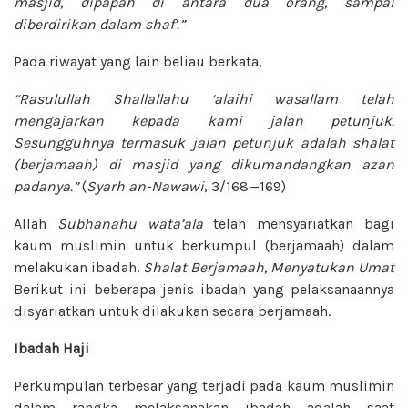
masjid, dipapah di antara dua orang, sampai
diberdirikan dalam shaf’.”
Pada riwayat yang lain beliau berkata,
“Rasulullah
Shallallahu ‘alaihi wasallam
telah
mengajarkan kepada kami jalan petunjuk.
Sesungguhnya termasuk jalan petunjuk adalah shalat
(berjamaah) di masjid yang dikumandangkan azan
padanya.”
(
Syarh an-Nawawi
, 3/168—169)
Allah
Subhanahu wata’ala
telah mensyariatkan bagi
kaum muslimin untuk berkumpul (berjamaah) dalam
melakukan ibadah.
Shalat Berjamaah, Menyatukan Umat
Berikut ini beberapa jenis ibadah yang pelaksanaannya
disyariatkan untuk dilakukan secara berjamaah.
Ibadah Haji
Perkumpulan terbesar yang terjadi pada kaum muslimin
dalam rangka melaksanakan ibadah adalah saat