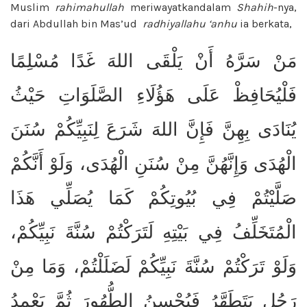
Muslim
rahimahullah
meriwayatkandalam
Shahih
-nya,
dari Abdullah bin Mas’ud
radhiyallahu ‘anhu
ia berkata,
مَنْ سَرَّهُ أَنْ يَلْقَى اللهَ غَدًا مُسْلِمًا
فَلْيُحَافِظْ عَلَى هَؤُلَاءِ الصَّلَوَاتِ حَيْثُ
يُنَادَى بِهِنَّ فَإِنَّ اللهَ شَرَعَ لِنَبِيِّكُمْ سُنَنَ
الْهُدَى وَإِنَّهُنَّ مِنْ سُنَنِ الْهُدَى، وَلَوْ أَنَّكُمْ
صَلَّيْتُمْ فِي بُيُوتِكُمْ كَمَا يُصَلِّي هَذَا
الْمُتَخَلِّفُ فِي بَيْتِهِ لَتَرَكْتُمْ سُنَّةَ نَبِيِّكُمْ،
وَلَوْ تَرَكْتُمْ سُنَّةَ نَبِيِّكُمْ لَضَلَلْتُمْ، وَمَا مِنْ
رَجُلٍ يَتَطَهَّرُ فَيُحْسِنُ الطُّهُورَ ثُمَّ يَعْمِدُ