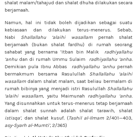
shalat malam/tahajud dan shalat dhuha dilakukan secara
berjamaah.
Namun, hal ini tidak boleh dijadikan sebagai suatu
kebiasaan dan dilakukan terus-menerus. Sebab,
Nabi
Shallallahu ‘alaihi wasallam
pernah shalat
berjamaah (bukan shalat fardhu) di rumah seorang
sahabat yang bernama ‘Itban bin Malik
radhiyallahu
‘anhu
dan di rumah Ummu Sulaim
radhiyallahu ‘anha
.
Demikian pula Ibnu Abbas
radhiyallahu ‘anhu
pernah
bermakmum bersama Rasulullah
Shallallahu ‘alaihi
wasallam
dalam shalat malam, saat beliau bermalam di
rumah bibinya yang menjadi istri Rasulullah
Shallallahu
‘alaihi wasallam
, yaitu Maimunah
radhiyallahu ‘anha
.
Yang disunnahkan untuk terus-menerus tetap berjamaah
dalam shalat sunnah adalah shalat tarawih, shalat
istisqa’
, dan shalat kusuf. (
Tashil
al-Ilmam
2/401—403,
asy-Syarh
al-Mumti’
, 2/365)