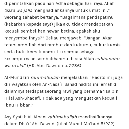
diperintahkan pada hari Adha sebagai hari raya. Allah
‘azza wa jalla
menghadiahkannya untuk umat ini.”
Seorang sahabat bertanya: “Bagaimana pendapatmu
(kabarkan kepada saya) jika aku tidak mendapatkan
kecuali sembelihan hewan betina, apakah aku
menyembelihnya?” Beliau menjawab: “Jangan. Akan
tetapi ambillah dari rambut dan kukumu, cukur kumis
serta bulu kemaluanmu. Itu semua sebagai
kesempurnaan sembelihanmu di sisi Allah
subhanahu
wa ta’ala
.” (HR. Abu Dawud no. 2786)
Al-Mundziri
rahimahullah
menjelaskan: “Hadits ini juga
diriwayatkan oleh An-Nasa`i. Sanad hadits ini lemah di
dalamnya terdapat seorang rawi yang bernama ‘Isa bin
Hilal Ash-Shadafi. Tidak ada yang menguatkan kecuali
Ibnu Hibban.”
Asy-Syaikh Al-Albani
rahimahullah
mendhaifkannya
dalam Dha’if Abi Dawud. (lihat ‘Aunul Ma’bud 5/222)