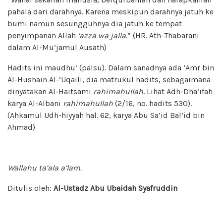
pahala dari darahnya. Karena meskipun darahnya jatuh ke
bumi namun sesungguhnya dia jatuh ke tempat
penyimpanan Allah
‘azza wa jalla
.” (HR. Ath-Thabarani
dalam Al-Mu’jamul Ausath)
Hadits ini maudhu’ (palsu). Dalam sanadnya ada ‘Amr bin
Al-Hushain Al-’Uqaili, dia matrukul hadits, sebagaimana
dinyatakan Al-Haitsami
rahimahullah
. Lihat Adh-Dha’ifah
karya Al-Albani
rahimahullah
(2/16, no. hadits 530).
(Ahkamul Udh-hiyyah hal. 62, karya Abu Sa’id Bal’id bin
Ahmad)
Wallahu ta’ala a’lam.
Ditulis oleh:
Al-Ustadz Abu Ubaidah Syafruddin