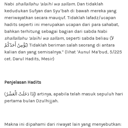
Nabi
shallallahu ‘alaihi wa sallam
. Dan tidaklah
kedudukan Sufyan dan Syu’bah di bawah mereka yang
meriwayatkan secara mauquf. Tidaklah lafadz/ucapan
hadits seperti ini merupakan ucapan dari para sahabat,
bahkan terhitung sebagai bagian dari sabda Nabi
shallallahu ‘alaihi wa sallam
, seperti sabda beliau (لاَ
يُؤْمِنُ أَحَدُكُمْ) Tidaklah beriman salah seorang di antara
kalian dan yang semisalnya.” (lihat ‘Aunul Ma’bud, 5/225
cet. Darul Hadits, Mesir)
Penjelasan Hadits
(إِذَا دَخَلَتْ الْعَشْرُ) artinya, apabila telah masuk sepuluh hari
pertama bulan Dzulhijjah.
Makna ini dipahami dari riwayat lain yang menyebutkan: