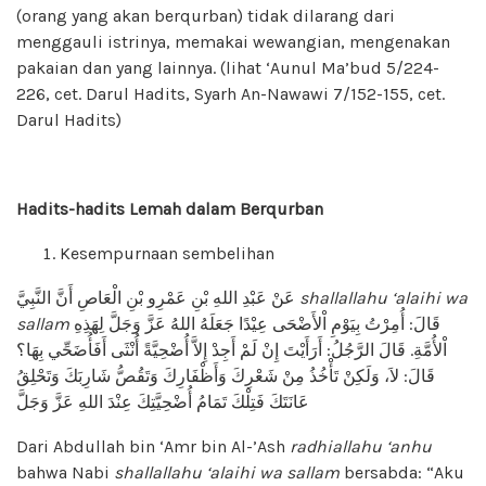
(orang yang akan berqurban) tidak dilarang dari
menggauli istrinya, memakai wewangian, mengenakan
pakaian dan yang lainnya. (lihat ‘Aunul Ma’bud 5/224-
226, cet. Darul Hadits, Syarh An-Nawawi 7/152-155, cet.
Darul Hadits)
Hadits-hadits Lemah dalam Berqurban
Kesempurnaan sembelihan
عَنْ عَبْدِ اللهِ بْنِ عَمْرِو بْنِ الْعَاصِ أَنَّ النَّبِيَّ
shallallahu ‘alaihi wa
sallam
قَالَ: أُمِرْتُ بِيَوْمِ اْلأَضْحَى عِيْدًا جَعَلَهُ اللهُ عَزَّ وَجَلَّ لِهَذِهِ
اْلأُمَّةِ. قَالَ الرَّجُلُ: أَرَأَيْتَ إِنْ لَمْ أَجِدْ إِلاَّ أُضْحِيَّةً أُنْثَى أَفَأُضَحِّي بِهَا؟
قَالَ: لاَ، وَلَكِنْ تَأْخُذُ مِنْ شَعْرِكَ وَأَظْفَارِكَ وَتَقُصُّ شَارِبَكَ وَتَحْلِقُ
عَانَتَكَ فَتِلْكَ تَمَامُ أُضْحِيَّتِكَ عِنْدَ اللهِ عَزَّ وَجَلَّ
Dari Abdullah bin ‘Amr bin Al-’Ash
radhiallahu ‘anhu
bahwa Nabi
shallallahu ‘alaihi wa sallam
bersabda: “Aku