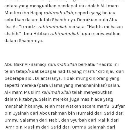
antara yang menguatkan pendapat ini adalah Al-Imam
Muslim ibn Hajjaj
rahimahullah
, seperti yang beliau
sebutkan dalam kitab Shahih-nya. Demikian pula Abu
‘Isa At-Tirmidzi
rahimahullah
berkata: “Hadits ini hasan
shahih.” Ibnu Hibban
rahimahullah
juga meriwayatkan
dalam Shahih-nya.
Abu Bakr Al-Baihaqi
rahimahullah
berkata: “Hadits ini
telah tetap/kuat sebagai hadits yang marfu’ ditinjau dari
beberapa sisi. Di antaranya: Tidak mungkin orang yang
seperti mereka (para ulama yang menshahihkan) salah.
Al-Imam Muslim
rahimahullah
telah menyebutkan
dalam kitabnya. Selain mereka juga masih ada yang
menshahihkannya. Telah meriwatkan secara marfu’ Sufyan
bin Uyainah dari Abdurahman bin Humaid dari Sa’id dari
Ummu Salamah dari Nabi, dan Syu’bah dari Malik dari
‘Amr bin Muslim dari Sa’id dari Ummu Salamah dari