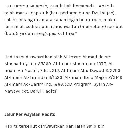
Dari Ummu Salamah, Rasulullah bersabada: ”Apabila
telah masuk sepuluh (hari pertama bulan Dzulhijjah),
salah seorang di antara kalian ingin berqurban, maka
janganlah sedikit pun ia menyentuh (memotong) rambut
(bulu)nya dan mengupas kulitnya.”
Hadits ini diriwayatkan oleh Al-Imam Ahmad dalam
Musnad-nya no. 25269, Al-Imam Muslim no. 1977, Al-
Imam An-Nasa`i, 7 hal. 212, Al-Imam Abu Dawud 3/2793,
Al-Imam At-Tirmidzi 3/1523, Al-Imam Ibnu Majah 2/3149,
Al-Imam Ad-Darimi no. 1866. (CD Program, Syarh An-
Nawawi cet. Darul Hadits)
Jalur Periwayatan Hadits
Hadits tersebut diriwayatkan dari jalan Sa’id bin