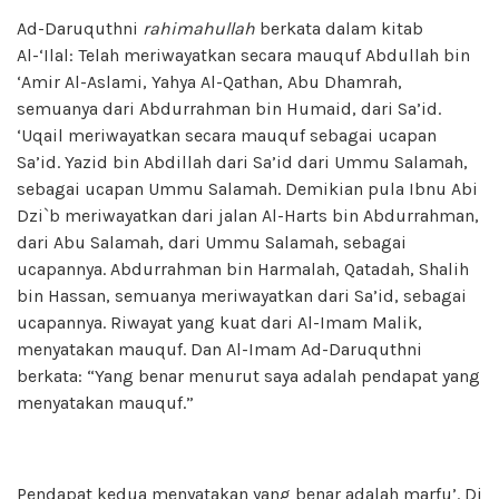
Ad-Daruquthni
rahimahullah
berkata dalam kitab
Al-‘Ilal: Telah meriwayatkan secara mauquf Abdullah bin
‘Amir Al-Aslami, Yahya Al-Qathan, Abu Dhamrah,
semuanya dari Abdurrahman bin Humaid, dari Sa’id.
‘Uqail meriwayatkan secara mauquf sebagai ucapan
Sa’id. Yazid bin Abdillah dari Sa’id dari Ummu Salamah,
sebagai ucapan Ummu Salamah. Demikian pula Ibnu Abi
Dzi`b meriwayatkan dari jalan Al-Harts bin Abdurrahman,
dari Abu Salamah, dari Ummu Salamah, sebagai
ucapannya. Abdurrahman bin Harmalah, Qatadah, Shalih
bin Hassan, semuanya meriwayatkan dari Sa’id, sebagai
ucapannya. Riwayat yang kuat dari Al-Imam Malik,
menyatakan mauquf. Dan Al-Imam Ad-Daruquthni
berkata: “Yang benar menurut saya adalah pendapat yang
menyatakan mauquf.”
Pendapat kedua menyatakan yang benar adalah marfu’. Di