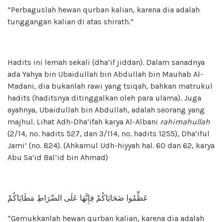
“Perbaguslah hewan qurban kalian, karena dia adalah
tunggangan kalian di atas shirath.”
Hadits ini lemah sekali (dha’if jiddan). Dalam sanadnya
ada Yahya bin Ubaidullah bin Abdullah bin Mauhab Al-
Madani, dia bukanlah rawi yang tsiqah, bahkan matrukul
hadits (haditsnya ditinggalkan oleh para ulama). Juga
ayahnya, Ubaidullah bin Abdullah, adalah seorang yang
majhul. Lihat Adh-Dha’ifah karya Al-Albani
rahimahullah
(2/14, no. hadits 527, dan 3/114, no. hadits 1255), Dha’iful
Jami’ (no. 824). (Ahkamul Udh-hiyyah hal. 60 dan 62, karya
Abu Sa’id Bal’id bin Ahmad)
عَظِّمُوا ضَحَايَاكُمْ فِإِنَّهَا عَلَى الصِّرَاطِ مَطَايَاكُمْ
“Gemukkanlah hewan qurban kalian, karena dia adalah