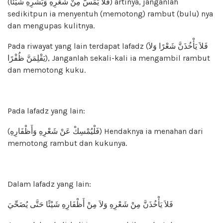
(فَلاَ يَمَسَّ مِنْ شَعْرِهِ وَبَشَرِهِ شَيْئًا) artinya, janganlah
sedikitpun ia menyentuh (memotong) rambut (bulu) nya
dan mengupas kulitnya.
Pada riwayat yang lain terdapat lafadz (فَلاَ يَأْخُذَنَّ شَعْرًا وَلاَ
يَقْلِمَنَّ ظُفْرًا), Janganlah sekali-kali ia mengambil rambut
dan memotong kuku.
Pada lafadz yang lain:
(فَلْيُمْسِكْ عَنْ شَعْرِهِ وَأَظْفَارِهِ) Hendaknya ia menahan dari
memotong rambut dan kukunya.
Dalam lafadz yang lain:
فَلاَ يَأْخُذَنَّ مِنْ شَعْرِهِ وَلاَ مِنْ أَظْفَارِهِ شَيْئًا حَتَّى يُضَحِّيَ