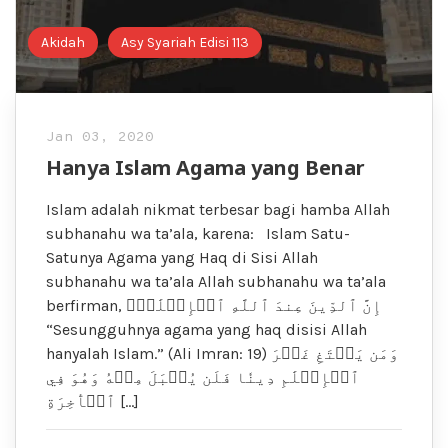
Akidah
Asy Syariah Edisi 113
Jan 03, 2020
Hanya Islam Agama yang Benar
Islam adalah nikmat terbesar bagi hamba Allah
subhanahu wa ta’ala, karena: Islam Satu-
Satunya Agama yang Haq di Sisi Allah
subhanahu wa ta’ala Allah subhanahu wa ta’ala
berfirman, إِنَّ ٱلدِّينَ عِندَ ٱللَّهِ ٱلۡإِسۡلَٰمُۗ
“Sesungguhnya agama yang haq disisi Allah
hanyalah Islam.” (Ali Imran: 19) وَمَن يَبۡتَغِ غَيۡرَ
ٱلۡإِسۡلَٰمِ دِينٗا فَلَن يُقۡبَلَ مِنۡهُ وَهُوَ فِي
ٱلۡأٓخِرَةِ […]