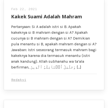
Feb 22, 2021
Kakek Suami Adalah Mahram
Pertanyaan: Si A adalah istri si B. Apakah
kakeknya si B mahram dengan si A? Apakah
cucunya si B mahram dengan si A? Demikian
pula menantu si B, apakah mahram dengan si A?
Jawaban: Istri seseorang termasuk mahram bagi
kakeknya karena dia termasuk menantu (istri
anak kandung). Allah subhanahu wa ta’ala
berfirman, وَحَلَٰٓئِلُ أَبۡنَآئِكُمُ ٱلَّذِينَ […]
Redaksi