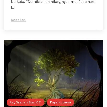
berkata, “Demikianlah hilangnya ilmu. Pada hari
[…]
Redaksi
Asy Syariah Edisi 091
Kajian Utama