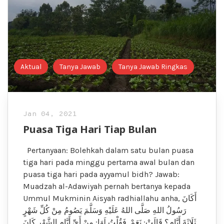
Aktual
Tanya Jawab
Tanya Jawab Ringkas
Jan 04, 2021
Puasa Tiga Hari Tiap Bulan
Pertanyaan: Bolehkah dalam satu bulan puasa
tiga hari pada minggu pertama awal bulan dan
puasa tiga hari pada ayyamul bidh? Jawab:
Muadzah al-Adawiyah pernah bertanya kepada
Ummul Mukminin Aisyah radhiallahu anha, أَكَانَ
رَسُولُ اللهِ صَلَّى اللهُ عَلَيْهِ وَسَلَّمَ يَصُومُ مِنْ كُلِّ شَهْرٍ
ثَلَاثَةَ أَيَّامٍ؟ قَالَتْ: نَعَمْ. فَقُلْتُ لَهَا: مِنْ أَيِّ أَيَّامِ الشَّهْرِ كَانَ