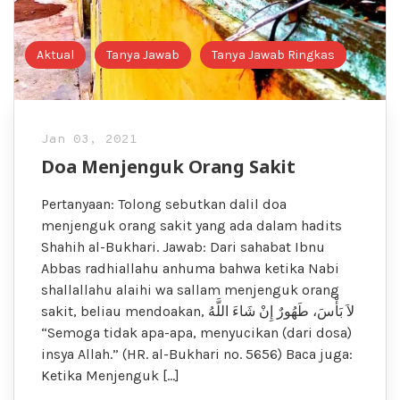
Aktual
Tanya Jawab
Tanya Jawab Ringkas
Jan 03, 2021
Doa Menjenguk Orang Sakit
Pertanyaan: Tolong sebutkan dalil doa
menjenguk orang sakit yang ada dalam hadits
Shahih al-Bukhari. Jawab: Dari sahabat Ibnu
Abbas radhiallahu anhuma bahwa ketika Nabi
shallallahu alaihi wa sallam menjenguk orang
sakit, beliau mendoakan, لاَ بَأْسَ، طَهُورٌ إِنْ شَاءَ اللَّهُ
“Semoga tidak apa-apa, menyucikan (dari dosa)
insya Allah.” (HR. al-Bukhari no. 5656) Baca juga:
Ketika Menjenguk […]