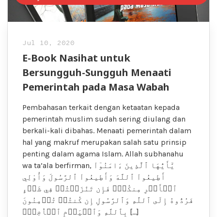
Jul 10, 2020
E-Book Nasihat untuk
Bersungguh-Sungguh Menaati
Pemerintah pada Masa Wabah
Pembahasan terkait dengan ketaatan kepada
pemerintah muslim sudah sering diulang dan
berkali-kali dibahas. Menaati pemerintah dalam
hal yang makruf merupakan salah satu prinsip
penting dalam agama Islam. Allah subhanahu
wa ta’ala berfirman, يَٰٓأَيُّهَا ٱلَّذِينَ ءَامَنُوٓاْ
أَطِيعُواْ ٱللَّهَ وَأَطِيعُواْ ٱلرَّسُولَ وَأُوْلِي
ٱلۡأَمۡرِ مِنكُمۡۖ فَإِن تَنَٰزَعۡتُمۡ فِي شَيۡءٍ
فَرُدُّوهُ إِلَى ٱللَّهِ وَٱلرَّسُولِ إِن كُنتُمۡ تُؤۡمِنُونَ
بِٱللَّهِ وَٱلۡيَوۡمِ ٱلۡأٓخِرِۚ […]