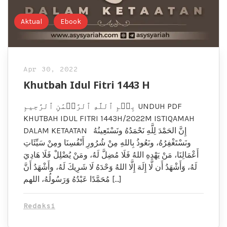
Aktual
Ebook
Apr 30, 2022
Khutbah Idul Fitri 1443 H
بِسۡمِ ٱللَّهِ ٱلرَّحۡمَٰنِ ٱلرَّحِيمِ UNDUH PDF
KHUTBAH IDUL FITRI 1443H/2022M ISTIQAMAH
DALAM KETAATAN إِنَّ الحَمْدَ لِلَّهِ نَحْمَدُهُ ونَسْتَعِينُهُ
ونَسْتَغْفِرُهُ، ونَعُوذُ بِاللهِ مِنْ شُرُورِ أَنْفُسِنَا ومِنْ سَيِّئَاتِ
أَعْمَالِنَا، مَنْ يَهْدِهِ اللهُ فَلَا مُضِلَّ لَهُ، ومَنْ يُضْلِلْ فَلَا هَادِيَ
لَهُ، وَأَشْهَدُ أَن لَّا إِلَهَ إِلَّا اللهُ وَحْدَهُ لَا شَرِيكَ لَهُ، وأَشْهَدُ أَنَّ
مُحَمَّدًا عَبْدُهُ وَرَسُولُهُ، اللهم […]
Redaksi