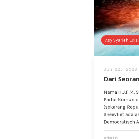
Asy Syariah Edisi
Jun 22, 2020
Dari Seora
Nama H.J.F.M. S
Partai Komunis 
(sekarang Repub
Sneevliet adala
Democratisch Ar
admin