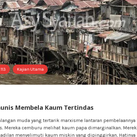
 113
Kajian Utama
unis Membela Kaum Tertindas
kalangan muda yang tertarik marxisme lantaran pembelaanny
as. Mereka cemburu melihat kaum papa dimarginalkan. Merek
kadilan menyelimuti kaum miskin yang dipinggirkan. Hatinya