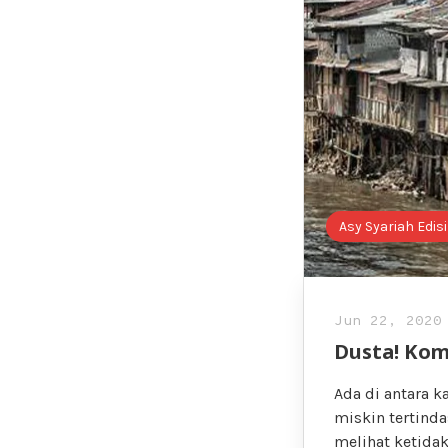
Asy Syariah Edisi
Jun 22, 2020
Dusta! Kom
Ada di antara 
miskin tertind
melihat ketida