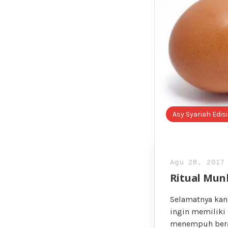
Asy Syariah Edis
Agu 28, 2017
Ritual Mun
Selamatnya kan
ingin memiliki
menempuh berag