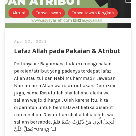
Aktual
Tanya Jawab
Tanya Jawab Ringkas
Apr 02, 2021
Lafaz Allah pada Pakaian & Atribut
Pertanyaan: Bagaimana hukum mengenakan
pakaian/atribut yang padanya terdapat lafaz
Allah atau tulisan Nabi Muhammad? Jawaban:
Nama-nama Allah wajib dimuliakan. Demikian
juga, nama Rasulullah shallallahu alaihi wa
sallam wajib dihargai. Oleh karena itu, kita
diperintah untuk bershalawat ketika disebut
nama beliau. Rasulullah shallallahu alaihi wa
sallam bersabda, الْبَخِيلُ الَّذِي مَنْ ذُكِرْتُ عِنْدَهُ فَلَمْ
يُصَلِّ عَلَيَّ “Orang […]