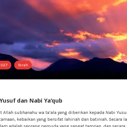
i 027
Ibrah
 Yusuf dan Nabi Ya’qub
t Allah subhanahu wa ta’ala yang diberikan kepada Nabi Yusuf
amaan, kebaikan yang bersifat lahiriah dan batiniah. Secara la
salam adalah seorang pemuda yang sangat tampan, dan secara 