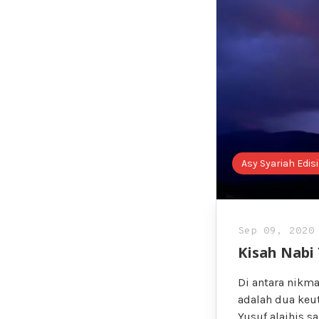
Asy Syariah Edis
Sep 09, 2020
Kisah Nabi
Di antara nikma
adalah dua keut
Yusuf alaihis 