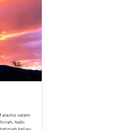
 alaihis salam
hiriah, Nabi
batiniah beliau