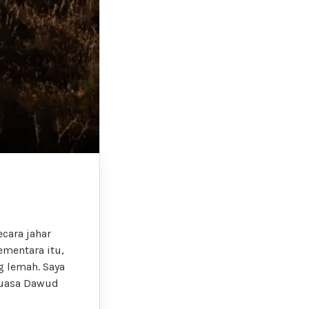
cara jahar
ementara itu,
g lemah. Saya
puasa Dawud