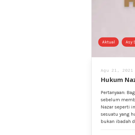
Aktual
Asy 
Agu 21, 2021
Hukum Naz
Pertanyaan: Ba
sebelum membuk
Nazar seperti 
sesuatu yang h
bukan ibadah d