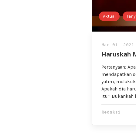
Aktual
Tany
Mar 01, 2021
Haruskah 
Pertanyaan: Apa
mendapatkan ses
yatim, melakuka
Apakah dia har
itu? Bukankah 
Redaksi