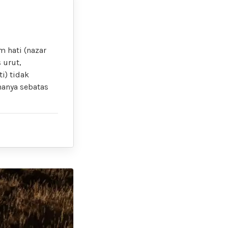
m hati (nazar
 urut,
i) tidak
hanya sebatas