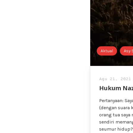
Aktual
Asy 
Agu 21, 2021
Hukum Naz
Pertanyaan: Sa
(dengan suara 
orang tua saya
sendiri memang
seumur hidup? 