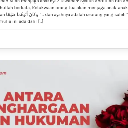
ebab Allah menjaga anaknya? Jawaban: Syaikh Abdullah bin A
hullah berkata, Ketakwaan orang tua akan menjaga anak-anakn
.” (al-Kahfi: 82)
ulia ini ada dalil […]