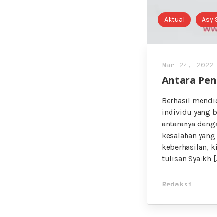
Aktual
Asy 
Mar 24, 2022
Antara Pe
Berhasil mendid
individu yang 
antaranya den
kesalahan yang
keberhasilan, 
tulisan Syaikh [
Redaksi