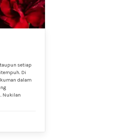
ataupun setiap
itempuh. Di
hukuman dalam
ang
. Nukilan