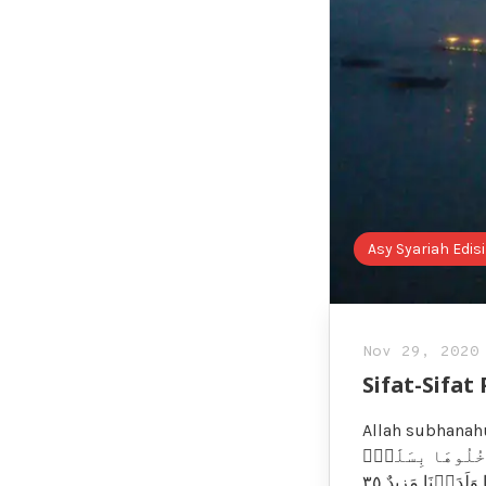
Asy Syariah Edis
Nov 29, 2020
Sifat-Sifat
Allah subhanahu wa ta’ala berfirman,  تُوعَدُونَ
 مَّنۡ خَشِيَ ٱلرَّحۡمَٰنَ بِٱلۡغَيۡبِ وَجَآءَ بِقَلۡب مُّنِيبٍ ٣٣ ٱدۡخُلُوهَا بِسَلَٰمٍۖ
ذَٰلِكَ يَوۡمُ ٱلۡخُلُودِ ٣٤ لَهُم مَّا يَشَآءُونَ فِيهَا وَلَدَيۡنَا مَزِيدٌ ٣٥ “Dan didekatkanlah surga itu