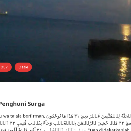
i 057
Oase
 Penghuni Surga
وَأُزۡلِفَتِ ٱلۡجَنَّةُ لِلۡمُتَّقِينَ غَيۡرَ بَعِيدٍ ٣١ هَٰذَا مَا
لِكُلِّ أَوَّابٍ حَفِيظٍ ٣٢