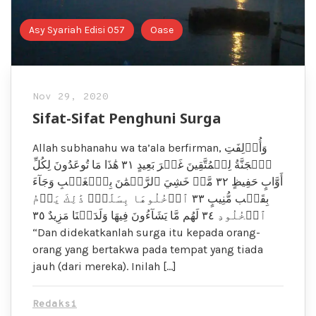
Asy Syariah Edisi 057
Oase
Nov 29, 2020
Sifat-Sifat Penghuni Surga
Allah subhanahu wa ta’ala berfirman, وَأُزۡلِفَتِ
ٱلۡجَنَّةُ لِلۡمُتَّقِينَ غَيۡرَ بَعِيدٍ ٣١ هَٰذَا مَا تُوعَدُونَ لِكُلِّ
أَوَّابٍ حَفِيظٍ ٣٢ مَّنۡ خَشِيَ ٱلرَّحۡمَٰنَ بِٱلۡغَيۡبِ وَجَآءَ
بِقَلۡب مُّنِيبٍ ٣٣ ٱدۡخُلُوهَا بِسَلَٰمٍۖ ذَٰلِكَ يَوۡمُ
ٱلۡخُلُودِ ٣٤ لَهُم مَّا يَشَآءُونَ فِيهَا وَلَدَيۡنَا مَزِيدٌ ٣٥
“Dan didekatkanlah surga itu kepada orang-
orang yang bertakwa pada tempat yang tiada
jauh (dari mereka). Inilah […]
Redaksi