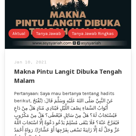
Aktual
Tanya Jawab
Tanya Jawab Ringkas
Jan 10, 2021
Makna Pintu Langit Dibuka Tengah
Malam
Pertanyaan: Saya mau bertanya tentang hadits
berikut, عَنْ النَّبِيِّ صَلَّى اللهُ عَلَيْهِ وَسَلَّمَ قَالَ: {تُفْتَحُ
أَبْوَابُ السَّمَاءِ نِصْفَ اللَّيْلِ فَيُنَادِي مُنَادٍ هَلْ مِنْ دَاعٍ
فَيُسْتَجَابُ لَهُ؟ هَلْ مِنْ سَائِلٍ فَيُعْطَى؟ هَلْ مِنْ مَكْرُوبٍ
فَيُفَرَّجُ عَنْهُ؟ فَلَا يَبْقَى مُسْلِمٌ يَدْعُو دَعْوَةً إلَّا اسْتَجَابَ اللَّهُ
عَزَّ وَجَلَّ لَهُ إلَّا زَانِيَةً تَسْعَى بِفَرْجِهَا أَوْ عَشَّارًا}. رَوَاهُ أَحْمَدُ