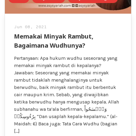
Jun 08, 2021
Memakai Minyak Rambut,
Bagaimana Wudhunya?
Pertanyaan: Apa hukum wudhu seseorang yang
memakai minyak rambut di kepalanya?
Jawaban: Seseorang yang memakai minyak
rambut tidaklah menghalanginya untuk
berwudhu, baik minyak rambut itu berbentuk
cair maupun krim. Sebab, yang diwajibkan
ketika berwudhu hanya mengusap kepala. Allah
subhanahu wa ta’ala berfirman, وَٱمۡسَحُواْ
بِرُءُوسِكُمۡ “Dan usaplah kepala-kepalamu.” (al-
Maidah: 6) Baca juga: Tata Cara Wudhu (bagian
[…]