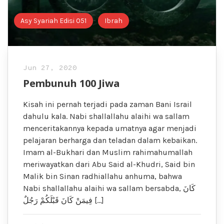
Asy Syariah Edisi 051
Ibrah
Jun 27, 2020
Pembunuh 100 Jiwa
Kisah ini pernah terjadi pada zaman Bani Israil
dahulu kala. Nabi shallallahu alaihi wa sallam
menceritakannya kepada umatnya agar menjadi
pelajaran berharga dan teladan dalam kebaikan.
Imam al-Bukhari dan Muslim rahimahumallah
meriwayatkan dari Abu Said al-Khudri, Said bin
Malik bin Sinan radhiallahu anhuma, bahwa
Nabi shallallahu alaihi wa sallam bersabda, كَانَ
فِيمَنْ كَانَ قَبْلَكُمْ رَجُلٌ […]