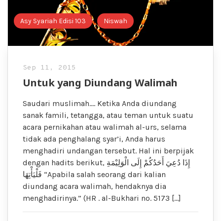
Asy Syariah Edisi 103
Niswah
Sep 11, 2015
Untuk yang Diundang Walimah
Saudari muslimah…. Ketika Anda diundang
sanak famili, tetangga, atau teman untuk suatu
acara pernikahan atau walimah al-urs, selama
tidak ada penghalang syar’i, Anda harus
menghadiri undangan tersebut. Hal ini berpijak
dengan hadits berikut, إِذَا دُعِيَ أَحَدُكُمْ إِلَى الْوَلِيْمَةِ
فَلْيَأْتِهَا “Apabila salah seorang dari kalian
diundang acara walimah, hendaknya dia
menghadirinya.” (HR . al-Bukhari no. 5173 […]