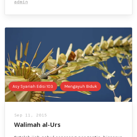
admin
Asy Syariah Edisi 103
Mengayuh Biduk
Sep 11, 2015
Walimah al-Urs