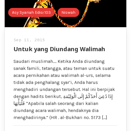
Asy Syariah Edisi 103
Niswah
Sep 11, 2015
Untuk yang Diundang Walimah
Saudari muslimah…. Ketika Anda diundang
sanak famili, tetangga, atau teman untuk suatu
acara pernikahan atau walimah al-urs, selama
tidak ada penghalang syar’i, Anda harus
menghadiri undangan tersebut. Hal ini berpijak
dengan hadits berikut, إِذَا دُعِيَ أَحَدُكُمْ إِلَى الْوَلِيْمَةِ
فَلْيَأْتِهَا “Apabila salah seorang dari kalian
diundang acara walimah, hendaknya dia
menghadirinya.” (HR . al-Bukhari no. 5173 […]