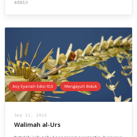
admin
Asy Syariah Edisi 103
Mengayuh Biduk
Sep 11, 2015
Walimah al-Urs