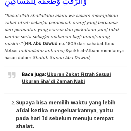
وَالرَّفَثِ وَطُعْمَةً لِلْمَسَاكِينِ
“Rasulullah
shallallahu alaihi wa sallam mewajibkan
zakat fitrah sebagai pembersih orang yang berpuasa
dari perbuatan yang sia-sia dan perkataan yang tidak
pantas serta sebagai makanan bagi orang-orang
miskin.”
(
HR. Abu Dawud
no. 1609 dari sahabat Ibnu
Abbas
radhiallahu anhuma;
Syaikh al-Albani menilainya
hasan dalam
Shahih Sunan Abu Dawud
)
Baca juga:
Ukuran Zakat Fitrah Sesuai
Ukuran Sha’ di Zaman Nabi
Supaya bisa memilih waktu yang lebih
afdal ketika mengeluarkannya, yaitu
pada hari Id sebelum menuju tempat
shalat.