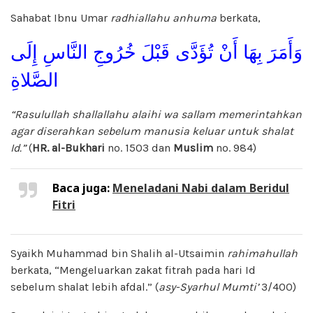
Sahabat Ibnu Umar
radhiallahu anhuma
berkata,
وَأَمَرَ بِهَا أَنْ تُؤَدَّى قَبْلَ خُرُوجِ النَّاسِ إِلَى
الصَّلاةِ
“Rasulullah
shallallahu alaihi wa sallam memerintahkan
agar diserahkan sebelum manusia keluar untuk shalat
Id.”
(
HR. al-Bukhari
no. 1503 dan
Muslim
no. 984)
Baca juga:
Meneladani Nabi dalam Beridul
Fitri
Syaikh Muhammad bin Shalih al-Utsaimin
rahimahullah
berkata, “Mengeluarkan zakat fitrah pada hari Id
sebelum shalat lebih afdal.” (
asy-Syarhul Mumti’
3/400)