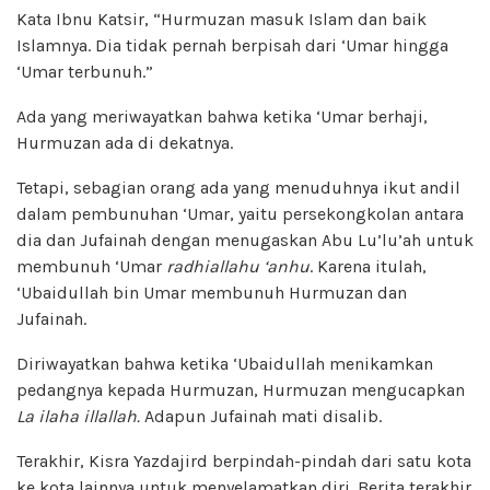
Kata Ibnu Katsir, “Hurmuzan masuk Islam dan baik
Islamnya. Dia tidak pernah berpisah dari ‘Umar hingga
‘Umar terbunuh.”
Ada yang meriwayatkan bahwa ketika ‘Umar berhaji,
Hurmuzan ada di dekatnya.
Tetapi, sebagian orang ada yang menuduhnya ikut andil
dalam pembunuhan ‘Umar, yaitu persekongkolan antara
dia dan Jufainah dengan menugaskan Abu Lu’lu’ah untuk
membunuh ‘Umar
radhiallahu ‘anhu
. Karena itulah,
‘Ubaidullah bin Umar membunuh Hurmuzan dan
Jufainah.
Diriwayatkan bahwa ketika ‘Ubaidullah menikamkan
pedangnya kepada Hurmuzan, Hurmuzan mengucapkan
La ilaha illallah.
Adapun Jufainah mati disalib.
Terakhir, Kisra Yazdajird berpindah-pindah dari satu kota
ke kota lainnya untuk menyelamatkan diri. Berita terakhir