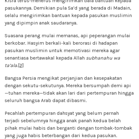
Kisra terus-menerus mengirimkan bala bantuan kepada
pasukannya. Demikian pula Sa’d yang berada di Madain,
selalu mengirimkan bantuan kepada pasukan muslimin
yang dipimpin anak saudaranya.
Suasana perang mulai memanas, api peperangan mulai
berkobar. Hasyim berkali-kali berorasi di hadapan
pasukan muslimin untuk memotivasi mereka agar
senantiasa bertawakal kepada Allah
subhanahu wa
ta’ala
.
[2]
Bangsa Persia mengikat perjanjian dan kesepakatan
dengan sekutu-sekutunya. Mereka bersumpah demi api
—tuhan mereka—tidak akan lari dari pertempuran hingga
seluruh bangsa Arab dapat dibasmi.
Pecahlah pertempuran dahsyat yang belum pernah
terjadi sebelumnya hingga anak panah kedua belah
pihak mulai habis dan berganti dengan tombak-tombak
yang juga habis beterbangan dari kedua pasukan.