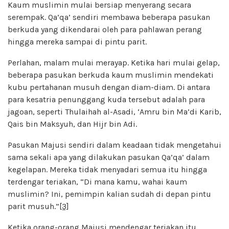
Kaum muslimin mulai bersiap menyerang secara
serempak. Qa’qa’ sendiri membawa beberapa pasukan
berkuda yang dikendarai oleh para pahlawan perang
hingga mereka sampai di pintu parit.
Perlahan, malam mulai merayap. Ketika hari mulai gelap,
beberapa pasukan berkuda kaum muslimin mendekati
kubu pertahanan musuh dengan diam-diam. Di antara
para kesatria penunggang kuda tersebut adalah para
jagoan, seperti Thulaihah al-Asadi, ‘Amru bin Ma’di Karib,
Qais bin Maksyuh, dan Hijr bin Adi.
Pasukan Majusi sendiri dalam keadaan tidak mengetahui
sama sekali apa yang dilakukan pasukan Qa’qa’ dalam
kegelapan. Mereka tidak menyadari semua itu hingga
terdengar teriakan, “Di mana kamu, wahai kaum
muslimin? Ini, pemimpin kalian sudah di depan pintu
parit musuh.”
[3]
Ketika orang-orang Majusi mendengar teriakan itu,