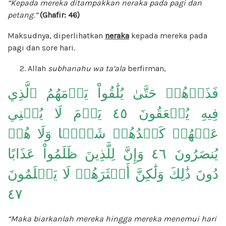
“Kepada mereka ditampakkan neraka pada pagi dan
petang.”
(Ghafir: 46)
Maksudnya, diperlihatkan
neraka
kepada mereka pada
pagi dan sore hari.
Allah
subhanahu wa ta’ala
berfirman,
فَذَرۡهُمۡ حَتَّىٰ يُلَٰقُواْ يَوۡمَهُمُ ٱلَّذِي
فِيهِ يُصۡعَقُونَ ٤٥ يَوۡمَ لَا يُغۡنِي
عَنۡهُمۡ كَيۡدُهُمۡ شَيۡ‍ًٔا وَلَا هُمۡ
يُنصَرُونَ ٤٦ وَإِنَّ لِلَّذِينَ ظَلَمُواْ عَذَابًا
دُونَ ذَٰلِكَ وَلَٰكِنَّ أَكۡثَرَهُمۡ لَا يَعۡلَمُونَ
٤٧
“Maka biarkanlah mereka hingga mereka menemui hari