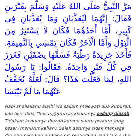
مَرَّ النَّبِيُّ صَلَّى اللهُ عَلَيْهِ وَسَلَّمَ بِقَبْرَينِ
فَقَالَ: إِنَّهُمَا لَيُعَذَّبَانِ وَمَا يُعَذَّبَانِ فِي
كَبِيرٍ، أَمَّا أَحَدُهُمَا فَكَانَ لاَ يَسْتَتِرُ مِنَ
الْبَوْلِ وَأَمَّا الْآخَرُ فَكَانَ يَمْشِي بِالنَّمِيمَةِ.
فَأَخَذَ جَرِيدَةً رَطْبَةً فَشَقَّهَا نِصْفَيْنِ فَغَرَزَ
فِي كُلِّ قَبْرٍ وَاحِدَةً. فَقَالُوا: يَا رَسُولَ
اللهِ، لِمَا فَعَلْتَ هَذَا؟ قَالَ: لَعَلَّهُ يُخَفَّفُ
عَنْهُمَا مَا لَمْ يَيْبَسَا
Nabi shallallahu alaihi wa sallam melewati dua kuburan,
lalu bersabda, “Sesungguhnya, keduanya
sedang diazab
.
Tidaklah keduanya diazab karena suatu perkara yang
besar (menurut kalian). Salah satunya tidak menjaga
diri dari percikan air kencing, sedangkan yang lain suka