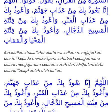
السُّورَةَ مِنَ الْقُرْآنِ، يَقُولُ: قُولُوا: اللَّهُمَّ
إِنَّا نَعُوذُ بِكَ مِنْ عَذَابِ جَهَنَّمَ، وَأَعُوذُ بِكَ
مِنْ عَذَابِ الْقَبْرِ، وَأَعُوذُ بِكَ مِنْ فِتْنَةِ
الْمَسِيحِ الدَّجَّالِ، وَأَعُوذُ بِكَ مِنْ فِتْنَةِ
الْمَحْيَا وَالْمَمَاتِ
Rasulullah shallallahu alaihi wa sallam mengajarkan
doa ini kepada mereka (para sahabat) sebagaimana
beliau mengajarkan sebuah surah dari Al-Qur’an. Kata
beliau,
“Ucapkanlah oleh kalian,
اللَّهُمَّ إِنَّا نَعُوذُ بِكَ مِنْ عَذَابِ جَهَنَّمَ،
وَأَعُوذُ بِكَ مِنْ عَذَابِ الْقَبْرِ، وَأَعُوذُ بِكَ
مِنْ فِتْنَةِ الْمَسِيحِ الدَّجَّالِ، وَأَعُوذُ بِكَ مِنْ