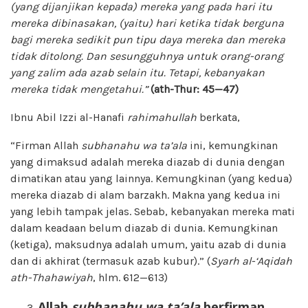
(yang dijanjikan kepada) mereka yang pada hari itu
mereka dibinasakan, (yaitu) hari ketika tidak berguna
bagi mereka sedikit pun tipu daya mereka dan mereka
tidak ditolong. Dan sesungguhnya untuk orang-orang
yang zalim ada azab selain itu. Tetapi, kebanyakan
mereka tidak mengetahui.”
(ath-Thur: 45—47)
Ibnu Abil Izzi al-Hanafi
rahimahullah
berkata,
“Firman Allah
subhanahu wa ta’ala
ini, kemungkinan
yang dimaksud adalah mereka diazab di dunia dengan
dimatikan atau yang lainnya. Kemungkinan (yang kedua)
mereka diazab di alam barzakh. Makna yang kedua ini
yang lebih tampak jelas. Sebab, kebanyakan mereka mati
dalam keadaan belum diazab di dunia. Kemungkinan
(ketiga), maksudnya adalah umum, yaitu azab di dunia
dan di akhirat (termasuk azab kubur).” (
Syarh al-‘Aqidah
ath-Thahawiyah
, hlm. 612—613)
Allah
subhanahu wa ta’ala
berfirman,