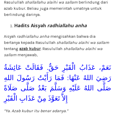
Rasulullah
shallallahu alaihi wa sallam
berlindung dari
azab kubur. Beliau juga memerintah umatnya untuk
berlindung darinya.
Hadits Aisyah
radhiallahu anha
Aisyah
radhiallahu anha
mengisahkan bahwa dia
bertanya kepada Rasulullah
shallallahu alaihi wa sallam
tentang
azab kubur
. Rasulullah
shallallahu alaihi wa
sallam
menjawab,
نَعَمْ، عَذَابُ الْقَبْرِ حَقٌّ. فَقَالَتْ عَائِشَةُ
رَضِيَ اللهُ عَنْهَا: فَمَا رَأَيْتُ رَسُولَ اللهِ
صَلَّى اللهُ عَلَيْهِ وَسَلَّمَ بَعْدُ صَلَّى صَلَاةً
إِلاَّ تَعَوَّذَ مِنْ عَذَابِ الْقَبْرِ
“Ya. Azab kubur itu benar adanya.”