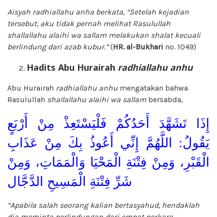
Aisyah radhiallahu anha berkata, “Setelah kejadian
tersebut, aku tidak pernah melihat Rasulullah
shallallahu alaihi wa sallam melakukan shalat kecuali
berlindung dari azab kubur.”
(
HR. al-Bukhari
no. 1049)
Hadits Abu Hurairah
radhiallahu anhu
Abu Hurairah
radhiallahu anhu
mengatakan bahwa
Rasulullah
shallallahu alaihi wa sallam
bersabda,
إِذَا تَشَهَّدَ أَحَدُكُمْ فَلْيَسْتَعِذْ مِنْ أَرْبَعٍ
يَقُولُ: اللَّهُمَّ إِنِّي أَعُوذُ بِكَ مِنْ عَذَابِ
الْقَبْرِ، وَمِنْ فِتْنَةِ الْمَحْيَا وَالْمَمَاتِ، وَمِنْ
شَرِّ فِتْنَةِ الْمَسِيحِ الدَّجَّال
“Apabila salah seorang kalian bertasyahud, hendaklah
dia meminta perlindungan dari empat perkara.