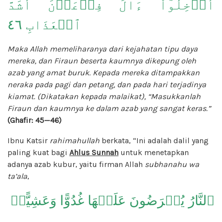
أَدۡخِلُوٓاْ ءَالَ فِرۡعَوۡنَ أَشَدَّ
ٱلۡعَذَابِ ٤٦
Maka Allah memeliharanya dari kejahatan tipu daya
mereka, dan Firaun beserta kaumnya dikepung oleh
azab yang amat buruk. Kepada mereka ditampakkan
neraka pada pagi dan petang, dan pada hari terjadinya
kiamat. (Dikatakan kepada malaikat), “Masukkanlah
Firaun dan kaumnya ke dalam azab yang sangat keras.”
(Ghafir: 45—46)
Ibnu Katsir
rahimahullah
berkata, “Ini adalah dalil yang
paling kuat bagi
Ahlus Sunnah
untuk menetapkan
adanya azab kubur, yaitu firman Allah
subhanahu wa
ta’ala
,
ٱلنَّارُ يُعۡرَضُونَ عَلَيۡهَا غُدُوًّا وَعَشِيًّاۚ