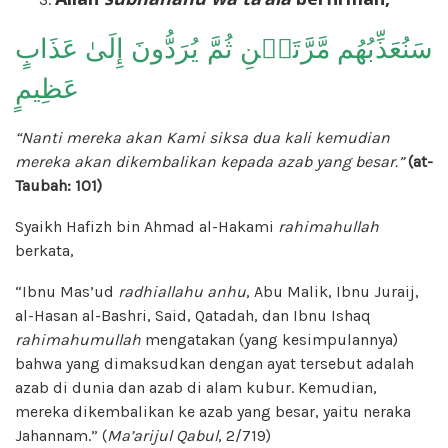
سَنُعَذِّبُهُم مَّرَّتَيۡنِ ثُمَّ يُرَدُّونَ إِلَىٰ عَذَابٍ
عَظِيمٍ
“Nanti mereka akan Kami siksa dua kali kemudian
mereka akan dikembalikan kepada azab yang besar.”
(at-
Taubah: 101)
Syaikh Hafizh bin Ahmad al-Hakami
rahimahullah
berkata,
“Ibnu Mas’ud
radhiallahu anhu
, Abu Malik, Ibnu Juraij,
al-Hasan al-Bashri, Said, Qatadah, dan Ibnu Ishaq
rahimahumullah
mengatakan (yang kesimpulannya)
bahwa yang dimaksudkan dengan ayat tersebut adalah
azab di dunia dan azab di alam kubur. Kemudian,
mereka dikembalikan ke azab yang besar, yaitu neraka
Jahannam.” (
Ma’arijul Qabul
, 2/719)