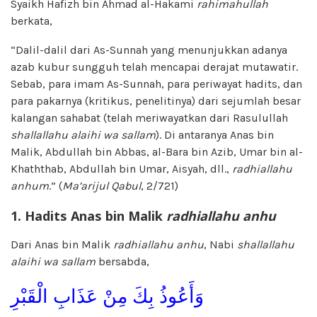
Syaikh Hafizh bin Ahmad al-Hakami
rahimahullah
berkata,
“Dalil-dalil dari As-Sunnah yang menunjukkan adanya
azab kubur sungguh telah mencapai derajat mutawatir.
Sebab, para imam As-Sunnah, para periwayat hadits, dan
para pakarnya (kritikus, penelitinya) dari sejumlah besar
kalangan sahabat (telah meriwayatkan dari Rasulullah
shallallahu alaihi wa sallam
). Di antaranya Anas bin
Malik, Abdullah bin Abbas, al-Bara bin Azib, Umar bin al-
Khaththab, Abdullah bin Umar, Aisyah, dll.,
radhiallahu
anhum
.” (
Ma’arijul Qabul
, 2/721)
1. Hadits Anas bin Malik
radhiallahu anhu
Dari Anas bin Malik
radhiallahu anhu
, Nabi
shallallahu
alaihi wa sallam
bersabda,
وَأَعُوذُ بِكَ مِنْ عَذَابِ الْقَبْرِ