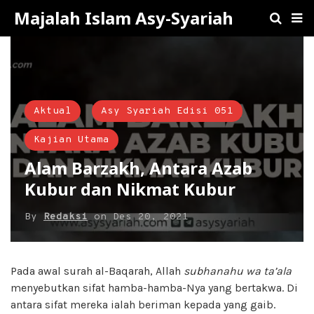
Majalah Islam Asy-Syariah
Aktual
Asy Syariah Edisi 051
Kajian Utama
Alam Barzakh, Antara Azab
Kubur dan Nikmat Kubur
By
Redaksi
on
Des 20, 2021
Pada awal surah al-Baqarah, Allah
subhanahu wa ta’ala
menyebutkan sifat hamba-hamba-Nya yang bertakwa. Di
antara sifat mereka ialah beriman kepada yang gaib.