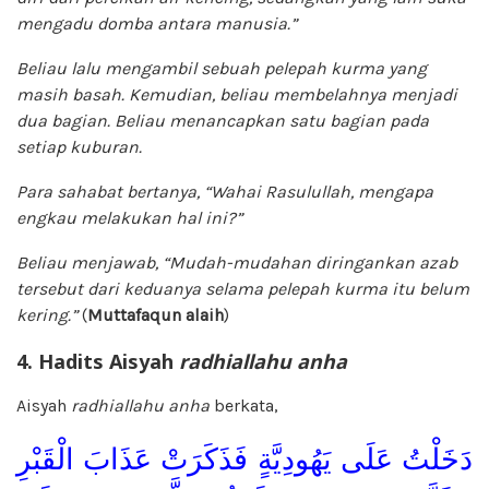
mengadu domba antara manusia.”
Beliau lalu mengambil sebuah pelepah kurma yang
masih basah. Kemudian, beliau membelahnya menjadi
dua bagian. Beliau menancapkan satu bagian pada
setiap kuburan.
Para sahabat bertanya, “Wahai Rasulullah, mengapa
engkau melakukan hal ini?”
Beliau menjawab, “Mudah-mudahan diringankan azab
tersebut dari keduanya selama pelepah kurma itu belum
kering.”
(
Muttafaqun alaih
)
4. Hadits Aisyah
radhiallahu anha
Aisyah
radhiallahu anha
berkata,
دَخَلْتُ عَلَى يَهُودِيَّةٍ فَذَكَرَتْ عَذَابَ الْقَبْرِ