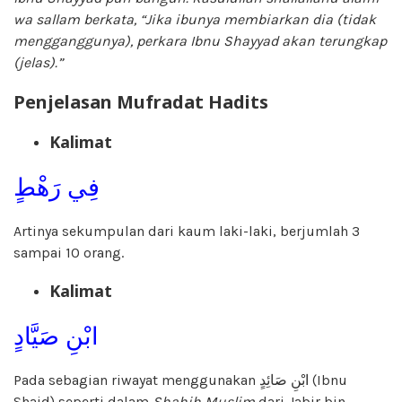
wa sallam berkata, “Jika ibunya membiarkan dia (tidak
mengganggunya), perkara Ibnu Shayyad akan terungkap
(jelas).”
Penjelasan Mufradat Hadits
Kalimat
فِي رَهْطٍ
Artinya sekumpulan dari kaum laki-laki, berjumlah 3
sampai 10 orang.
Kalimat
ابْنِ صَيَّادٍ
Pada sebagian riwayat menggunakan ابْنِ صَائِدٍ (Ibnu
Shaid) seperti dalam
Shahih Muslim
dari Jabir bin