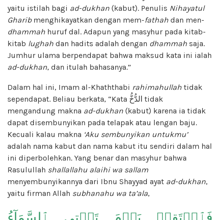
yaitu istilah bagi
ad-dukhan
(kabut). Penulis
Nihayatul
Gharib
menghikayatkan dengan mem-
fathah
dan men-
dhammah
huruf dal. Adapun yang masyhur pada kitab-
kitab
lughah
dan hadits adalah dengan
dhammah
saja.
Jumhur ulama berpendapat bahwa maksud kata ini ialah
ad-dukhan
, dan itulah bahasanya.”
Dalam hal ini, Imam al-Khaththabi
rahimahullah
tidak
sependapat. Beliau berkata, “Kata الدُّخُّ tidak
mengandung makna
ad-dukhan
(kabut) karena ia tidak
dapat disembunyikan pada telapak atau lengan baju.
Kecuali kalau makna
‘Aku sembunyikan untukmu’
adalah nama kabut dan nama kabut itu sendiri dalam hal
ini diperbolehkan. Yang benar dan masyhur bahwa
Rasulullah
shallallahu alaihi wa sallam
menyembunyikannya dari Ibnu Shayyad ayat
ad-dukhan
,
yaitu firman Allah
subhanahu wa ta’ala
,
فَٱرۡتَقِبۡ يَوۡمَ تَأۡتِي ٱلسَّمَآءُ