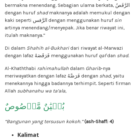
bermakna menendang. Sebagian ulama berkata, الرَّفَصُ
dengan huruf
shad
maknanya adalah memukul dengan
kaki seperti الرَّفس dengan menggunakan huruf
sin
artinya menendang/menyepak. Jika benar riwayat ini,
itulah maknanya.”
Di dalam
Shahih al-Bukhari
dari riwayat al-Marwazi
dengan lafaz فَرَقَصَهُ menggunakan huruf
qaf
dan
shad
.
Al-Khaththabi
rahimahullah
dalam
Gharib
-nya
meriwayatkan dengan lafaz فَرَصَّهُ dengan
shad
, yaitu
menekannya hingga badannya terhimpit. Seperti firman
Allah
subhanahu wa ta’ala
,
بُنۡيَٰنٌ مَّرۡصُوصٌ
“Bangunan yang tersusun kokoh.”
(ash-Shaff: 4)
Kalimat