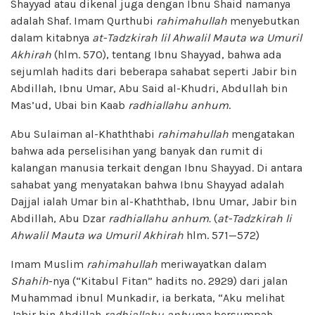
Shayyad atau dikenal juga dengan Ibnu Shaid namanya
adalah Shaf. Imam Qurthubi
rahimahullah
menyebutkan
dalam kitabnya
at-Tadzkirah lil Ahwalil Mauta wa Umuril
Akhirah
(hlm. 570), tentang Ibnu Shayyad, bahwa ada
sejumlah hadits dari beberapa sahabat seperti Jabir bin
Abdillah, Ibnu Umar, Abu Said al-Khudri, Abdullah bin
Mas’ud, Ubai bin Kaab
radhiallahu anhum
.
Abu Sulaiman al-Khaththabi
rahimahullah
mengatakan
bahwa ada perselisihan yang banyak dan rumit di
kalangan manusia terkait dengan Ibnu Shayyad. Di antara
sahabat yang menyatakan bahwa Ibnu Shayyad adalah
Dajjal ialah Umar bin al-Khaththab, Ibnu Umar, Jabir bin
Abdillah, Abu Dzar
radhiallahu anhum.
(
at-Tadzkirah li
Ahwalil Mauta wa Umuril Akhirah
hlm. 571—572)
Imam Muslim
rahimahullah
meriwayatkan dalam
Shahih
-nya (“Kitabul Fitan” hadits no. 2929) dari jalan
Muhammad ibnul Munkadir, ia berkata, “Aku melihat
Jabir bin Abdillah
radhiallahu anhuma
bersumpah