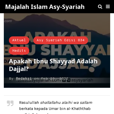
Majalah Islam Asy-Syariah
Aktual
Asy Syariah Edisi 034
Hadits
Apakah Ibnu Shayyad Adalah
Dajjal?
By
Redaksi
on
Feb 23, 2022
Rasulullah
shallallahu alaihi wa sallam
berkata kepada Umar bin al-Khaththab