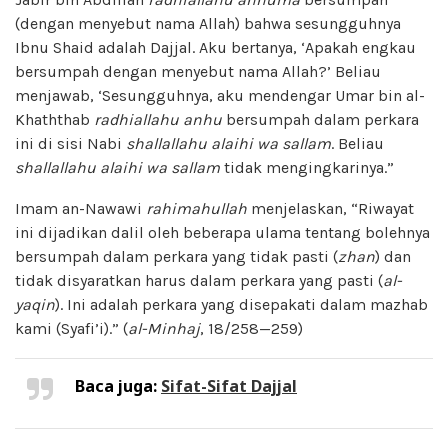
(dengan menyebut nama Allah) bahwa sesungguhnya
Ibnu Shaid adalah Dajjal. Aku bertanya, ‘Apakah engkau
bersumpah dengan menyebut nama Allah?’ Beliau
menjawab, ‘Sesungguhnya, aku mendengar Umar bin al-
Khaththab
radhiallahu anhu
bersumpah dalam perkara
ini di sisi Nabi
shallallahu alaihi wa sallam
. Beliau
shallallahu alaihi wa sallam
tidak mengingkarinya.”
Imam an-Nawawi
rahimahullah
menjelaskan, “Riwayat
ini dijadikan dalil oleh beberapa ulama tentang bolehnya
bersumpah dalam perkara yang tidak pasti (
zhan
) dan
tidak disyaratkan harus dalam perkara yang pasti (
al-
yaqin
). Ini adalah perkara yang disepakati dalam mazhab
kami (Syafi’i).” (
al-Minhaj
, 18/258—259)
Baca juga:
Sifat-Sifat Dajjal