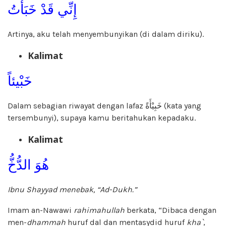
إِنِّي قَدْ خَبَأْتُ
Artinya, aku telah menyembunyikan (di dalam diriku).
Kalimat
خَبْيئاً
Dalam sebagian riwayat dengan lafaz خَبِيْأَةً (kata yang
tersembunyi), supaya kamu beritahukan kepadaku.
Kalimat
هُوَ الدُّخُّ
Ibnu Shayyad menebak, “Ad-Dukh.”
Imam an-Nawawi
rahimahullah
berkata, “Dibaca dengan
men-
dhammah
huruf dal dan mentasydid huruf
kha`
,