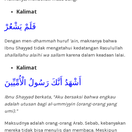
Kalimat
فَلَمْ يَشْعُرْ
Dengan men-
dhammah
huruf
‘ain
, maknanya bahwa
Ibnu Shayyad tidak mengetahui kedatangan Rasulullah
shallallahu alaihi wa sallam
karena dalam keadaan lalai.
Kalimat
أَشْهَدُ أَنَّكَ رَسُولُ الْأُمِّيِّينَ
Ibnu Shayyad berkata, “Aku bersaksi bahwa engkau
adalah utusan bagi al-ummiyyin (orang-orang yang
umi).”
Maksudnya adalah orang-orang Arab. Sebab, kebanyakan
mereka tidak bisa menulis dan membaca. Meskipun