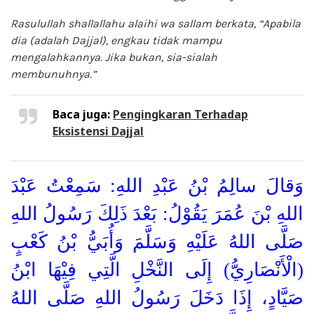
Rasulullah shallallahu alaihi wa sallam berkata, “Apabila
dia (adalah Dajjal), engkau tidak mampu
mengalahkannya. Jika bukan, sia-sialah
membunuhnya.”
Baca juga:
Pengingkaran Terhadap
Eksistensi Dajjal
وَقالَ سالِمُ بْنُ عَبْدِ اللهِ: سَمِعْتُ عَبْدَ
اللهِ بْنَ عُمَرَ يَقُوْلُ: بَعْدَ ذَلِكَ رَسُولُ اللهِ
صَلَّى اللهُ عَلَيْهِ وَسَلَّمَ وَأُبَيُّ بْنُ كَعْبٍ
(الْأَنْصَارِيُّ) إِلَى النَّخْلِ الَّتِي فِيْهَا ابْنُ
صَيَّادٍ، إِذَا دَخَلَ رَسُولُ اللهِ صَلَّى اللهُ