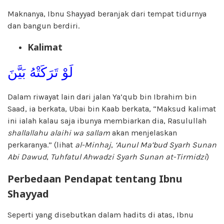
Maknanya, Ibnu Shayyad beranjak dari tempat tidurnya
dan bangun berdiri.
Kalimat
لَوْ تَرَكَتْهُ بَيَّنَ
Dalam riwayat lain dari jalan Ya’qub bin Ibrahim bin
Saad, ia berkata, Ubai bin Kaab berkata, “Maksud kalimat
ini ialah kalau saja ibunya membiarkan dia, Rasulullah
shallallahu alaihi wa sallam
akan menjelaskan
perkaranya.” (lihat
al-Minhaj
,
‘Aunul Ma’bud Syarh Sunan
Abi Dawud
,
Tuhfatul Ahwadzi Syarh Sunan at-Tirmidzi
)
Perbedaan Pendapat tentang Ibnu
Shayyad
Seperti yang disebutkan dalam hadits di atas, Ibnu