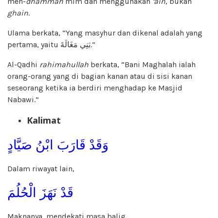
men-
dhammah
mim dan menggunakan
‘ain
, bukan
ghain
.
Ulama berkata, “Yang masyhur dan dikenal adalah yang
pertama, yaitu بَنِي مَغَالَةَ.”
Al-Qadhi
rahimahullah
berkata, “Bani Maghalah ialah
orang-orang yang di bagian kanan atau di sisi kanan
seseorang ketika ia berdiri menghadap ke Masjid
Nabawi.”
Kalimat
وَقَدْ قَارَبَ ابْنُ صَيَّادٍ
Dalam riwayat lain,
قَدْ نَهَزَ الْحُلُمَ
Maknanya, mendekati masa balig.