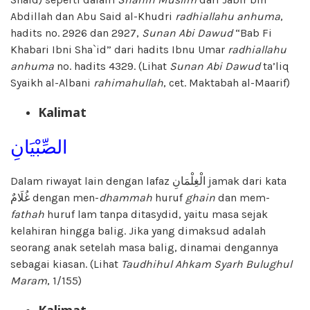
Abdillah dan Abu Said al-Khudri
radhiallahu anhuma
,
hadits no. 2926 dan 2927,
Sunan Abi Dawud
“Bab Fi
Khabari Ibni Sha`id” dari hadits Ibnu Umar
radhiallahu
anhuma
no. hadits 4329. (Lihat
Sunan Abi Dawud
ta’liq
Syaikh al-Albani
rahimahullah
, cet. Maktabah al-Maarif)
Kalimat
الصِّبْيَانِ
Dalam riwayat lain dengan lafaz الْغِلْمَانِ jamak dari kata
غُلَامٌ dengan men-
dhammah
huruf
ghain
dan mem-
fathah
huruf lam tanpa ditasydid, yaitu masa sejak
kelahiran hingga balig. Jika yang dimaksud adalah
seorang anak setelah masa balig, dinamai dengannya
sebagai kiasan. (Lihat
Taudhihul Ahkam Syarh Bulughul
Maram
, 1/155)
Kalimat