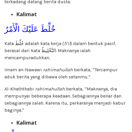
terkadang datang berita dusta.
Kalimat
خُلِّطَ عَلَيْكَ الْأَمْرُ
Kata خُلِّطَ adalah kata kerja (
fi’il
) dalam bentuk pasif,
berasal dari kata التَّخْلِيطُ. Maknanya ialah
mencampuradukkan.
Imam an-Nawawi
rahimahullah
berkata, “Tercampur
aduk berita yang dibawa oleh setanmu.”
Al-Khaththabi
rahimahullah
berkata, “Maknanya, dia
mempunyai beberapa keadaan. Sebagiannya benar dan
sebagiannya salah. Karena itu, perkaranya menjadi kabur
baginya.”
Kalimat