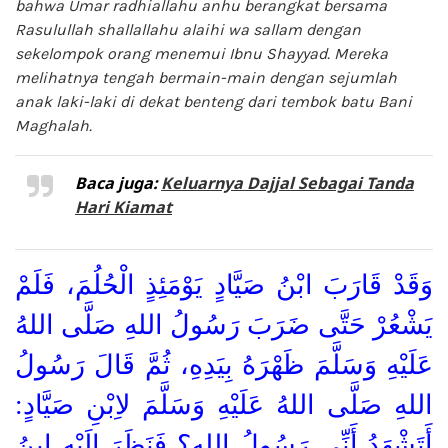
bahwa Umar radhiallahu anhu berangkat bersama
Rasulullah shallallahu alaihi wa sallam dengan
sekelompok orang menemui Ibnu Shayyad. Mereka
melihatnya tengah bermain-main dengan sejumlah
anak laki-laki di dekat benteng dari tembok batu Bani
Maghalah.
Baca juga:
Keluarnya Dajjal Sebagai Tanda
Hari Kiamat
وَقَدْ قَارَبَ ابْنُ صَيَّادٍ يَوْمَئِذٍ الْحُلُمَ، فَلَمْ
يَشْعُرْ حَتَّى ضَرَبَ رَسُولُ اللهِ صَلَّى اللهُ
عَلَيْهِ وَسَلَّمَ ظَهْرَهُ بِيَدِهِ، ثُمَّ قَالَ رَسُولُ
اللهِ صَلَّى اللهُ عَلَيْهِ وَسَلَّمَ لاِبْنِ صَيَّادٍ:
أَتَشْهَدُ أَنِّي رَسُولُ اللهِ؟ فَنَظَرَ إِلَيْهِ ابنُ