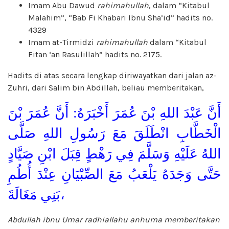
Imam Abu Dawud
rahimahullah
, dalam “Kitabul
Malahim”, “Bab Fi Khabari Ibnu Sha’id” hadits no.
4329
Imam at-Tirmidzi
rahimahullah
dalam “Kitabul
Fitan ‘an Rasulillah” hadits no. 2175.
Hadits di atas secara lengkap diriwayatkan dari jalan az-
Zuhri, dari Salim bin Abdillah, beliau memberitakan,
أَنَّ عَبْدَ اللهِ بْنَ عُمَرَ أَخْبَرَهُ: أَنَّ عُمَرَ بْنَ
الْخَطَّابِ انْطَلَقَ مَعَ رَسُولِ اللهِ صَلَّى
اللهُ عَلَيْهِ وَسَلَّمَ فِي رَهْطٍ قِبَلَ ابْنِ صَيَّادٍ
حَتَّى وَجَدَهُ يَلْعَبُ مَعَ الصِّبْيَانِ عِنْدَ أُطُمِ
بَنِي مَغَالَةَ،
Abdullah ibnu Umar radhiallahu anhuma memberitakan