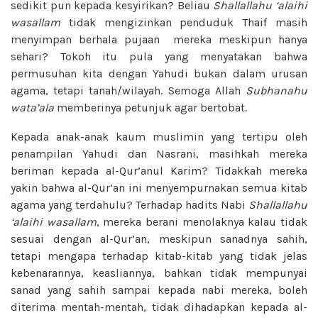
sedikit pun kepada kesyirikan? Beliau
Shallallahu ‘alaihi
wasallam
tidak mengizinkan penduduk Thaif masih
menyimpan berhala pujaan mereka meskipun hanya
sehari? Tokoh itu pula yang menyatakan bahwa
permusuhan kita dengan Yahudi bukan dalam urusan
agama, tetapi tanah/wilayah. Semoga Allah
Subhanahu
wata’ala
memberinya petunjuk agar bertobat.
Kepada anak-anak kaum muslimin yang tertipu oleh
penampilan Yahudi dan Nasrani, masihkah mereka
beriman kepada al-Qur’anul Karim? Tidakkah mereka
yakin bahwa al-Qur’an ini menyempurnakan semua kitab
agama yang terdahulu? Terhadap hadits Nabi
Shallallahu
‘alaihi wasallam
, mereka berani menolaknya kalau tidak
sesuai dengan al-Qur’an, meskipun sanadnya sahih,
tetapi mengapa terhadap kitab-kitab yang tidak jelas
kebenarannya, keasliannya, bahkan tidak mempunyai
sanad yang sahih sampai kepada nabi mereka, boleh
diterima mentah-mentah, tidak dihadapkan kepada al-