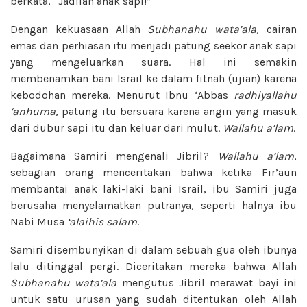
berkata, “Jadilah anak sapi!”
Dengan kekuasaan Allah
Subhanahu wata’ala
, cairan
emas dan perhiasan itu menjadi patung seekor anak sapi
yang mengeluarkan suara. Hal ini semakin
membenamkan bani Israil ke dalam fitnah (ujian) karena
kebodohan mereka. Menurut Ibnu ‘Abbas
radhiyallahu
‘anhuma
, patung itu bersuara karena angin yang masuk
dari dubur sapi itu dan keluar dari mulut.
Wallahu a’lam
.
Bagaimana Samiri mengenali Jibril?
Wallahu a’lam
,
sebagian orang menceritakan bahwa ketika Fir’aun
membantai anak laki-laki bani Israil, ibu Samiri juga
berusaha menyelamatkan putranya, seperti halnya ibu
Nabi Musa
‘alaihis salam
.
Samiri disembunyikan di dalam sebuah gua oleh ibunya
lalu ditinggal pergi. Diceritakan mereka bahwa Allah
Subhanahu wata’ala
mengutus Jibril merawat bayi ini
untuk satu urusan yang sudah ditentukan oleh Allah