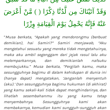
وَقَدْ آتَيْنَاكَ مِن لَّدُنَّا ذِكْرًا ( ) مَّنْ أَعْرَضَ
عَنْهُ فَإِنَّهُ يَحْمِلُ يَوْمَ الْقِيَامَةِ وِزْرًا
“
Musa berkata, “Apakah yang mendorongmu (berbuat
demikian), hai Samiri?” Samiri menjawab, “Aku
mengetahui sesuatu yang mereka tidak mengetahuinya,
maka aku ambil segenggam dari jejak rasul lalu aku
melemparkannya, dan demikianlah nafsuku
membujukku.” Musa berkata, “Pergilah kamu, maka
sesungguhnya bagimu di dalam kehidupan di dunia ini
(hanya dapat) mengatakan, ‘Janganlah menyentuh
(aku).’ Dan sesungguhnya bagimu hukuman (di akhirat)
yang kamu sekali-kali tidak dapat menghindarinya, dan
lihatlah sesembahanmu itu yang kamu tetap
menyembahnya. Sesungguhnya kami akan
membakarnya, kemudian kami sungguh-sungguh akan