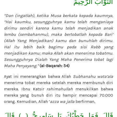
التَّوَّابُ الرَّحِيمُ
“Dan (ingatlah), ketika Musa berkata kepada kaumnya,
“Hai kaumku, sesungguhnya kamu telah menganiaya
dirimu sendiri karena kamu telah menjadikan anak
lembu (sembahanmu), maka bertobatlah kepada Bari’
(Allah Yang Menjadikan) kamu dan bunuhlah dirimu.
Hal itu lebih baik bagimu pada sisi Rabb yang
menjadikan kamu; maka Allah akan menerima tobatmu.
Sesungguhnya Dialah Yang Maha Penerima tobat lagi
Maha Penyayang.”
(al-Baqarah: 54)
Ayat ini menerangkan bahwa Allah
Subhanahu wata’ala
menerima tobat mereka setelah mereka membunuh diri
mereka. Ibnu Katsir
rahimahullah
menukilkan bahwa
mereka yang bunuh diri itu hampir mencapai 70.000
orang. Kemudian, Allah ‘
azza wa jalla
berfirman,
قَالَ فَمَا خَطْبُكَ يَا سَامِرِيُّ ( ) قَالَ