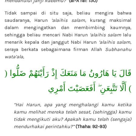
mendahului janji Rabbmu?”
(al-A’raf: 150)
Tidak sampai di situ saja, beliau mengira bahwa
saudaranya, Harun
‘alaihis salam
, kurang maksimal
dalam mengingatkan dan membimbing kaumnya,
sehingga beliau mencari Nabi Harun
‘alaihis salam
lalu
menarik kepala dan janggut Nabi Harun
‘alaihis salam
,
seraya berkata sebagaimana firman Allah
Subhanahu
wata’ala
,
قَالَ يَا هَارُونُ مَا مَنَعَكَ إِذْ رَأَيْتَهُمْ ضَلُّوا (
) أَلَّا تَتَّبِعَنِ ۖ أَفَعَصَيْتَ أَمْرِي
“Hai Harun, apa yang menghalangi kamu ketika
kamu melihat mereka telah sesat, (sehingga) kamu
tidak mengikuti aku? Apakah kamu telah (sengaja)
mendurhakai perintahku?”
(Thaha: 92-93)