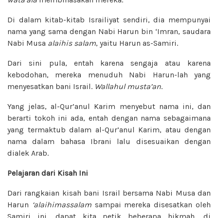
Di dalam kitab-kitab Israiliyat sendiri, dia mempunyai
nama yang sama dengan Nabi Harun bin ‘Imran, saudara
Nabi Musa
alaihis salam
, yaitu Harun as-Samiri.
Dari sini pula, entah karena sengaja atau karena
kebodohan, mereka menuduh Nabi Harun-lah yang
menyesatkan bani Israil.
Wallahul musta’an
.
Yang jelas, al-Qur’anul Karim menyebut nama ini, dan
berarti tokoh ini ada, entah dengan nama sebagaimana
yang termaktub dalam al-Qur’anul Karim, atau dengan
nama dalam bahasa Ibrani lalu disesuaikan dengan
dialek Arab.
Pelajaran dari Kisah Ini
Dari rangkaian kisah bani Israil bersama Nabi Musa dan
Harun
‘alaihimassalam
sampai mereka disesatkan oleh
Samiri ini, dapat kita petik beberapa hikmah, di