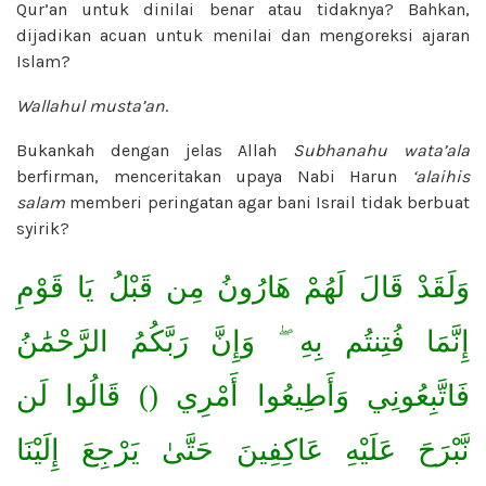
Qur’an untuk dinilai benar atau tidaknya? Bahkan,
dijadikan acuan untuk menilai dan mengoreksi ajaran
Islam?
Wallahul musta’an
.
Bukankah dengan jelas Allah
Subhanahu wata’ala
berfirman, menceritakan upaya Nabi Harun
‘alaihis
salam
memberi peringatan agar bani Israil tidak berbuat
syirik?
وَلَقَدْ قَالَ لَهُمْ هَارُونُ مِن قَبْلُ يَا قَوْمِ
إِنَّمَا فُتِنتُم بِهِ ۖ وَإِنَّ رَبَّكُمُ الرَّحْمَٰنُ
فَاتَّبِعُونِي وَأَطِيعُوا أَمْرِي () قَالُوا لَن
نَّبْرَحَ عَلَيْهِ عَاكِفِينَ حَتَّىٰ يَرْجِعَ إِلَيْنَا