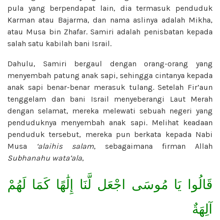
pula yang berpendapat lain, dia termasuk penduduk
Karman atau Bajarma, dan nama aslinya adalah Mikha,
atau Musa bin Zhafar. Samiri adalah penisbatan kepada
salah satu kabilah bani Israil.
Dahulu, Samiri bergaul dengan orang-orang yang
menyembah patung anak sapi, sehingga cintanya kepada
anak sapi benar-benar merasuk tulang. Setelah Fir’aun
tenggelam dan bani Israil menyeberangi Laut Merah
dengan selamat, mereka melewati sebuah negeri yang
penduduknya menyembah anak sapi. Melihat keadaan
penduduk tersebut, mereka pun berkata kepada Nabi
Musa
‘alaihis salam
, sebagaimana firman Allah
Subhanahu wata’ala
,
قَالُوا يَا مُوسَى اجْعَل لَّنَا إِلَٰهًا كَمَا لَهُمْ
آلِهَةٌ