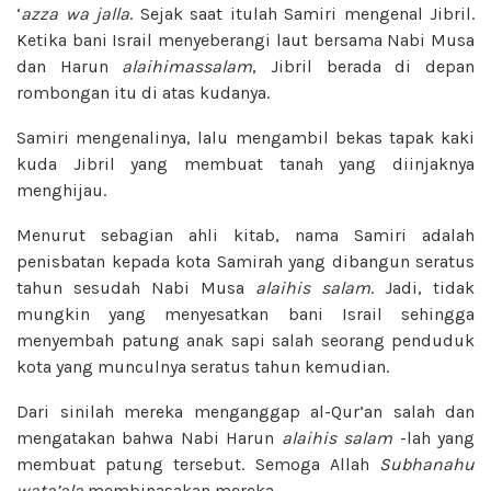
‘
azza wa jalla
. Sejak saat itulah Samiri mengenal Jibril.
Ketika bani Israil menyeberangi laut bersama Nabi Musa
dan Harun
alaihimassalam
, Jibril berada di depan
rombongan itu di atas kudanya.
Samiri mengenalinya, lalu mengambil bekas tapak kaki
kuda Jibril yang membuat tanah yang diinjaknya
menghijau.
Menurut sebagian ahli kitab, nama Samiri adalah
penisbatan kepada kota Samirah yang dibangun seratus
tahun sesudah Nabi Musa
alaihis salam
. Jadi, tidak
mungkin yang menyesatkan bani Israil sehingga
menyembah patung anak sapi salah seorang penduduk
kota yang munculnya seratus tahun kemudian.
Dari sinilah mereka menganggap al-Qur’an salah dan
mengatakan bahwa Nabi Harun
alaihis salam
-lah yang
membuat patung tersebut. Semoga Allah
Subhanahu
wata’ala
membinasakan mereka.