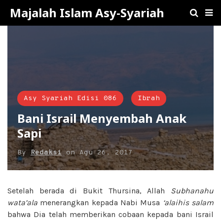
Majalah Islam Asy-Syariah
Asy Syariah Edisi 086
Ibrah
Bani Israil Menyembah Anak
Sapi
By
Redaksi
on
Agu 26, 2017
Setelah berada di Bukit Thursina, Allah
Subhanahu
wata’ala
menerangkan kepada Nabi Musa
‘alaihis salam
bahwa Dia telah memberikan cobaan kepada bani Israil