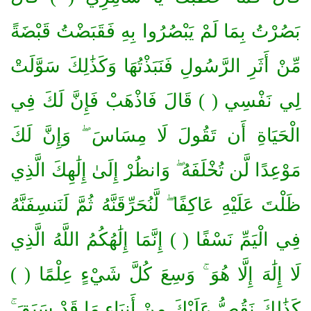
بَصُرْتُ بِمَا لَمْ يَبْصُرُوا بِهِ فَقَبَضْتُ قَبْضَةً
مِّنْ أَثَرِ الرَّسُولِ فَنَبَذْتُهَا وَكَذَٰلِكَ سَوَّلَتْ
لِي نَفْسِي ( ) قَالَ فَاذْهَبْ فَإِنَّ لَكَ فِي
الْحَيَاةِ أَن تَقُولَ لَا مِسَاسَ ۖ وَإِنَّ لَكَ
مَوْعِدًا لَّن تُخْلَفَهُ ۖ وَانظُرْ إِلَىٰ إِلَٰهِكَ الَّذِي
ظَلْتَ عَلَيْهِ عَاكِفًا ۖ لَّنُحَرِّقَنَّهُ ثُمَّ لَنَنسِفَنَّهُ
فِي الْيَمِّ نَسْفًا ( ) إِنَّمَا إِلَٰهُكُمُ اللَّهُ الَّذِي
لَا إِلَٰهَ إِلَّا هُوَ ۚ وَسِعَ كُلَّ شَيْءٍ عِلْمًا ( )
كَذَٰلِكَ نَقُصُّ عَلَيْكَ مِنْ أَنبَاءِ مَا قَدْ سَبَقَ ۚ