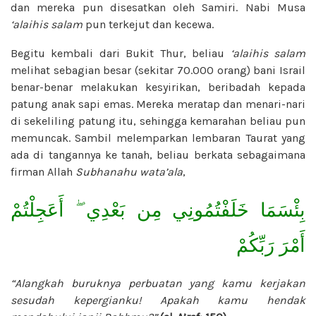
dan mereka pun disesatkan oleh Samiri. Nabi Musa
‘alaihis salam
pun terkejut dan kecewa.
Begitu kembali dari Bukit Thur, beliau
‘alaihis salam
melihat sebagian besar (sekitar 70.000 orang) bani Israil
benar-benar melakukan kesyirikan, beribadah kepada
patung anak sapi emas. Mereka meratap dan menari-nari
di sekeliling patung itu, sehingga kemarahan beliau pun
memuncak. Sambil melemparkan lembaran Taurat yang
ada di tangannya ke tanah, beliau berkata sebagaimana
firman Allah
Subhanahu wata’ala
,
بِئْسَمَا خَلَفْتُمُونِي مِن بَعْدِي ۖ أَعَجِلْتُمْ
أَمْرَ رَبِّكُمْ
“Alangkah buruknya perbuatan yang kamu kerjakan
sesudah kepergianku! Apakah kamu hendak