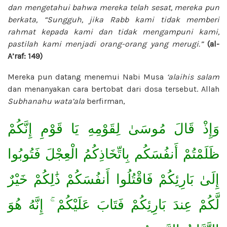
dan mengetahui bahwa mereka telah sesat, mereka pun
berkata, “Sungguh, jika Rabb kami tidak memberi
rahmat kepada kami dan tidak mengampuni kami,
pastilah kami menjadi orang-orang yang merugi.”
(al-
A’raf: 149)
Mereka pun datang menemui Nabi Musa
‘alaihis salam
dan menanyakan cara bertobat dari dosa tersebut. Allah
Subhanahu wata’ala
berfirman,
وَإِذْ قَالَ مُوسَىٰ لِقَوْمِهِ يَا قَوْمِ إِنَّكُمْ
ظَلَمْتُمْ أَنفُسَكُم بِاتِّخَاذِكُمُ الْعِجْلَ فَتُوبُوا
إِلَىٰ بَارِئِكُمْ فَاقْتُلُوا أَنفُسَكُمْ ذَٰلِكُمْ خَيْرٌ
لَّكُمْ عِندَ بَارِئِكُمْ فَتَابَ عَلَيْكُمْ ۚ إِنَّهُ هُوَ