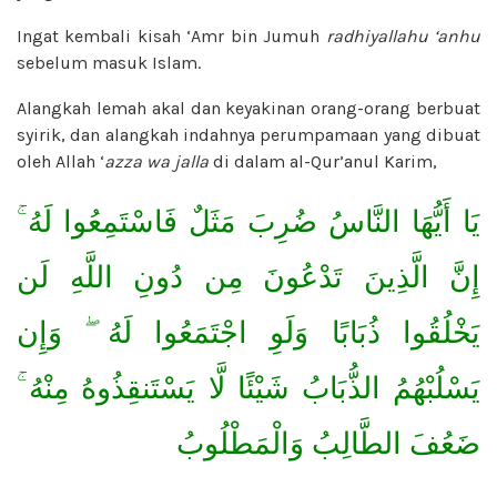
Ingat kembali kisah ‘Amr bin Jumuh
radhiyallahu ‘anhu
sebelum masuk Islam.
Alangkah lemah akal dan keyakinan orang-orang berbuat
syirik, dan alangkah indahnya perumpamaan yang dibuat
oleh Allah ‘
azza wa jalla
di dalam al-Qur’anul Karim,
يَا أَيُّهَا النَّاسُ ضُرِبَ مَثَلٌ فَاسْتَمِعُوا لَهُ ۚ
إِنَّ الَّذِينَ تَدْعُونَ مِن دُونِ اللَّهِ لَن
يَخْلُقُوا ذُبَابًا وَلَوِ اجْتَمَعُوا لَهُ ۖ وَإِن
يَسْلُبْهُمُ الذُّبَابُ شَيْئًا لَّا يَسْتَنقِذُوهُ مِنْهُ ۚ
ضَعُفَ الطَّالِبُ وَالْمَطْلُوبُ