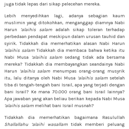
juga tidak lepas dari sikap pelecehan mereka.
Lebih menyedihkan lagi, adanya sebagian kaum
muslimin yang ditokohkan, menganggap diamnya Nabi
Harun
‘alaihis salam
adalah sikap toleran terhadap
perbedaan pendapat meskipun dalam urusan tauhid dan
syirik. Tidakkah dia memerhatikan alasan Nabi Harun
‘alaihis salam
Tidakkah dia membaca bahwa ketika itu
Nabi Musa
‘alaihis salam
sedang tidak ada bersama
mereka? Tidakkah dia membayangkan seandainya Nabi
Harun
‘alaihis salam
menumpas orang-orang musyrik
itu, lalu ditanya oleh Nabi Musa
‘alaihis salam
setelah
tiba di tengah-tengah bani Israil, apa yang terjadi dengan
bani Israil? Ke mana 70.000 orang bani Israil lainnya?
Apa jawaban yang akan beliau berikan kepada Nabi Musa
‘alaihis salam
melihat bani Israil musnah?
Tidakkah dia memerhatikan bagaimana Rasulullah
Shallallahu ‘alaihi wasallam
tidak memberi peluang