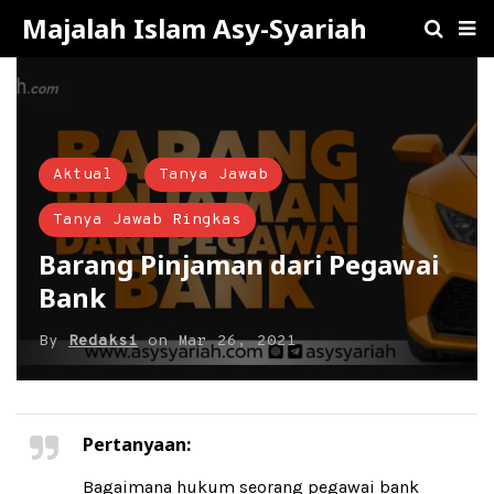
Majalah Islam Asy-Syariah
Aktual
Tanya Jawab
Tanya Jawab Ringkas
Barang Pinjaman dari Pegawai
Bank
By
Redaksi
on
Mar 26, 2021
Pertanyaan:
Bagaimana hukum seorang pegawai bank