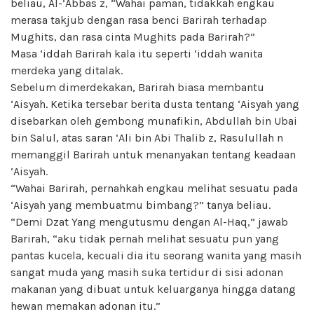
beliau, Al-’Abbas z, “Wahai paman, tidakkah engkau
merasa takjub dengan rasa benci Barirah terhadap
Mughits, dan rasa cinta Mughits pada Barirah?”
Masa ‘iddah Barirah kala itu seperti ‘iddah wanita
merdeka yang ditalak.
Sebelum dimerdekakan, Barirah biasa membantu
‘Aisyah. Ketika tersebar berita dusta tentang ‘Aisyah yang
disebarkan oleh gembong munafikin, Abdullah bin Ubai
bin Salul, atas saran ‘Ali bin Abi Thalib z, Rasulullah n
memanggil Barirah untuk menanyakan tentang keadaan
‘Aisyah.
“Wahai Barirah, pernahkah engkau melihat sesuatu pada
‘Aisyah yang membuatmu bimbang?” tanya beliau.
“Demi Dzat Yang mengutusmu dengan Al-Haq,” jawab
Barirah, “aku tidak pernah melihat sesuatu pun yang
pantas kucela, kecuali dia itu seorang wanita yang masih
sangat muda yang masih suka tertidur di sisi adonan
makanan yang dibuat untuk keluarganya hingga datang
hewan memakan adonan itu.”