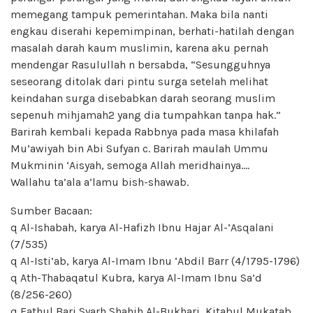
memegang tampuk pemerintahan. Maka bila nanti
engkau diserahi kepemimpinan, berhati-hatilah dengan
masalah darah kaum muslimin, karena aku pernah
mendengar Rasulullah n bersabda, “Sesungguhnya
seseorang ditolak dari pintu surga setelah melihat
keindahan surga disebabkan darah seorang muslim
sepenuh mihjamah2 yang dia tumpahkan tanpa hak.”
Barirah kembali kepada Rabbnya pada masa khilafah
Mu’awiyah bin Abi Sufyan c. Barirah maulah Ummu
Mukminin ‘Aisyah, semoga Allah meridhainya….
Wallahu ta’ala a’lamu bish-shawab.
Sumber Bacaan:
q Al-Ishabah, karya Al-Hafizh Ibnu Hajar Al-’Asqalani
(7/535)
q Al-Isti’ab, karya Al-Imam Ibnu ‘Abdil Barr (4/1795-1796)
q Ath-Thabaqatul Kubra, karya Al-Imam Ibnu Sa’d
(8/256-260)
q Fathul Bari Syarh Shahih Al-Bukhari, Kitabul Mukatab,