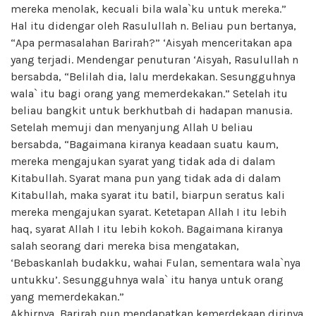
mereka menolak, kecuali bila wala`ku untuk mereka.”
Hal itu didengar oleh Rasulullah n. Beliau pun bertanya,
“Apa permasalahan Barirah?” ‘Aisyah menceritakan apa
yang terjadi. Mendengar penuturan ‘Aisyah, Rasulullah n
bersabda, “Belilah dia, lalu merdekakan. Sesungguhnya
wala` itu bagi orang yang memerdekakan.” Setelah itu
beliau bangkit untuk berkhutbah di hadapan manusia.
Setelah memuji dan menyanjung Allah U beliau
bersabda, “Bagaimana kiranya keadaan suatu kaum,
mereka mengajukan syarat yang tidak ada di dalam
Kitabullah. Syarat mana pun yang tidak ada di dalam
Kitabullah, maka syarat itu batil, biarpun seratus kali
mereka mengajukan syarat. Ketetapan Allah I itu lebih
haq, syarat Allah I itu lebih kokoh. Bagaimana kiranya
salah seorang dari mereka bisa mengatakan,
‘Bebaskanlah budakku, wahai Fulan, sementara wala`nya
untukku’. Sesungguhnya wala` itu hanya untuk orang
yang memerdekakan.”
Akhirnya, Barirah pun mendapatkan kemerdekaan dirinya