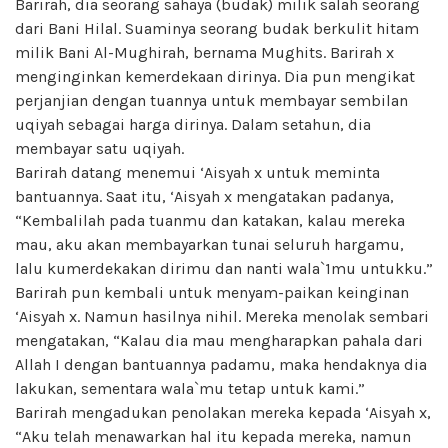
Barirah, dia seorang sahaya (budak) milik salah seorang
dari Bani Hilal. Suaminya seorang budak berkulit hitam
milik Bani Al-Mughirah, bernama Mughits. Barirah x
menginginkan kemerdekaan dirinya. Dia pun mengikat
perjanjian dengan tuannya untuk membayar sembilan
uqiyah sebagai harga dirinya. Dalam setahun, dia
membayar satu uqiyah.
Barirah datang menemui ‘Aisyah x untuk meminta
bantuannya. Saat itu, ‘Aisyah x mengatakan padanya,
“Kembalilah pada tuanmu dan katakan, kalau mereka
mau, aku akan membayarkan tunai seluruh hargamu,
lalu kumerdekakan dirimu dan nanti wala`1mu untukku.”
Barirah pun kembali untuk menyam-paikan keinginan
‘Aisyah x. Namun hasilnya nihil. Mereka menolak sembari
mengatakan, “Kalau dia mau mengharapkan pahala dari
Allah I dengan bantuannya padamu, maka hendaknya dia
lakukan, sementara wala`mu tetap untuk kami.”
Barirah mengadukan penolakan mereka kepada ‘Aisyah x,
“Aku telah menawarkan hal itu kepada mereka, namun